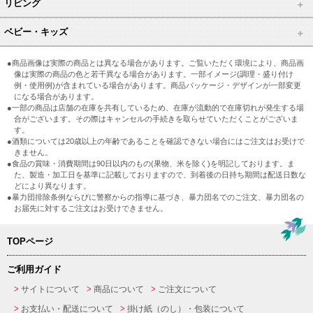
リビング
ベビー・キッズ
●商品画像は実際の商品とは異なる場合があります。ご覧いただく環境により、商品画
像は実際の商品の色と若干異なる場合があります。一部イメージ(調理・盛り付け
例・使用例)が含まれている場合があります。商品パッケージ・デザインが一部変更
になる場合があります。
●一部の商品は店舗の在庫を共有しているため、在庫が流動的で在庫切れが発生する場
合がございます。その際はキャンセルの手続きを取らせていただくことがございま
す。
●酒類については20歳以上の年齢であることを確認できない場合にはご注文はお受けで
きません。
●食品の賞味・消費期間は90日以内のもの(果物、米を除く)を明記しております。ま
た、製造・加工日を基準に記載しておりますので、到着後の日持ち期間は配送日数な
どにより異なります。
●暴力団排除条例ならびに警察からの指導に基づき、暴力団名でのご注文、暴力団名の
お届先に対するご注文はお受けできません。
TOPページ
ご利用ガイド
サイトについて
商品について
ご注文について
お支払い・配送について
掛け紙（のし）・包装について