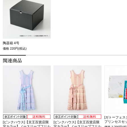
陶器箱 4号
価格
220円(税込)
[ガトーフェス
プリンセスセット
[ピンクハウス]【京王百貨店限
[ピンクハウス]【京王百貨店限
定カラー】ノースリーブフリル
定カラー】ノースリーブフリル
価格
2,700
円(税