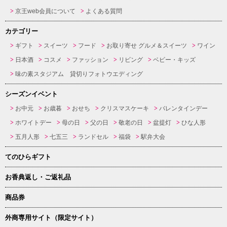
京王web会員について
よくある質問
カテゴリー
ギフト
スイーツ
フード
お取り寄せ グルメ＆スイーツ
ワイン
日本酒
コスメ
ファッション
リビング
ベビー・キッズ
味の素スタジアム 貸切りフォトウエディング
シーズンイベント
お中元
お歳暮
おせち
クリスマスケーキ
バレンタインデー
ホワイトデー
母の日
父の日
敬老の日
盆提灯
ひな人形
五月人形
七五三
ランドセル
福袋
駅弁大会
てのひらギフト
お香典返し・ご返礼品
商品券
外商専用サイト（限定サイト）