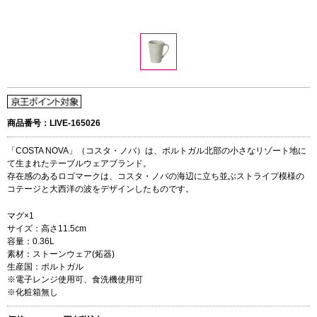
商品番号：LIVE-165026
「COSTA NOVA」（コスタ・ノバ）は、ポルトガル北部の小さなリゾート地に
て生まれたテーブルウェアブランド。
存在感のあるロゴマークは、コスタ・ノバの海辺に立ち並ぶストライプ模様の
コテージと大西洋の波をデザインしたものです。
マグ×1
サイズ：高さ11.5cm
容量：0.36L
素材：ストーンウェア(炻器)
生産国：ポルトガル
※電子レンジ使用可、食洗機使用可
※化粧箱無し