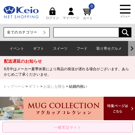
0
メニュー
マイページ
ログイン
カート
イベント
ギフト
スイーツ
フード
取り寄せグルメ
ワ
配送遅延のお知らせ
8月中はメーカー夏季休業により商品の発送が遅れる場合がございます。あら
かじめご了承くださいませ。
トップページ
ギフト
お返しを贈る
結婚内祝い