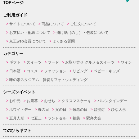
TOPページ
ご利用ガイド
サイトについて
商品について
ご注文について
お支払い・配送について
掛け紙（のし）・包装について
京王web会員について
よくある質問
カテゴリー
ギフト
スイーツ
フード
お取り寄せ グルメ＆スイーツ
ワイン
日本酒
コスメ
ファッション
リビング
ベビー・キッズ
味の素スタジアム 貸切りフォトウエディング
シーズンイベント
お中元
お歳暮
おせち
クリスマスケーキ
バレンタインデー
ホワイトデー
母の日
父の日
敬老の日
盆提灯
ひな人形
五月人形
七五三
ランドセル
福袋
駅弁大会
てのひらギフト