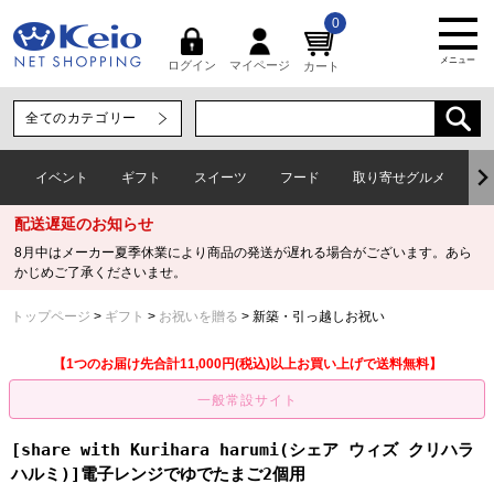
0
メニュー
マイページ
ログイン
カート
イベント
ギフト
スイーツ
フード
取り寄せグルメ
ワ
配送遅延のお知らせ
8月中はメーカー夏季休業により商品の発送が遅れる場合がございます。あら
かじめご了承くださいませ。
トップページ
ギフト
お祝いを贈る
新築・引っ越しお祝い
【1つのお届け先合計11,000円(税込)以上お買い上げで送料無料】
[share with Kurihara harumi(シェア ウィズ クリハラ
ハルミ)]電子レンジでゆでたまご2個用