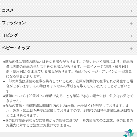
コスメ
ファッション
リビング
ベビー・キッズ
●商品画像は実際の商品とは異なる場合があります。ご覧いただく環境により、商品画
像は実際の商品の色と若干異なる場合があります。一部イメージ(調理・盛り付け
例・使用例)が含まれている場合があります。商品パッケージ・デザインが一部変更
になる場合があります。
●一部の商品は店舗の在庫を共有しているため、在庫が流動的で在庫切れが発生する場
合がございます。その際はキャンセルの手続きを取らせていただくことがございま
す。
●酒類については20歳以上の年齢であることを確認できない場合にはご注文はお受けで
きません。
●食品の賞味・消費期間は90日以内のもの(果物、米を除く)を明記しております。ま
た、製造・加工日を基準に記載しておりますので、到着後の日持ち期間は配送日数な
どにより異なります。
●暴力団排除条例ならびに警察からの指導に基づき、暴力団名でのご注文、暴力団名の
お届先に対するご注文はお受けできません。