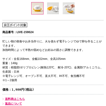
商品番号：LIVE-159024
忙しい朝の朝食やお弁当作りに、火を使わず電子レンジでゆで卵を作ることが
できます。
加熱時間によって半熟や固めなどお好みの固さに調整できます。
サイズ：全長168mm、全幅102mm、全高105mm
重量：148g
材質：樹脂部/ポリプロピレン(耐熱120℃、 耐冷-20℃)、金属部/アルミニウム、
生産国：日本
※電子レンジ可、オーブン不可、直火不可、IH不可、食洗機不可
※1～2個用
価格：
1,980円(税込)
送料表はこちら
返品について