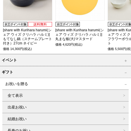
[share with Kurihara harumi(シ
[share with Kurihara harumi(シ
[share with K
ェア ウィズ クリハラ ハルミ)]
ェア ウィズ クリハラ ハルミ)]
ェア ウィズ ク
もてなし鍋（スチームプレート
丸まな板(大)マスタード
フラワーボウル
付き）27cm ネイビー
ト
価格
4,620
円(税込)
価格
14,300
円(税込)
価格
5,500
円(税
イベント
ギフト
お祝いを贈る
全て表示
出産お祝い
結婚お祝い
長寿のお祝い