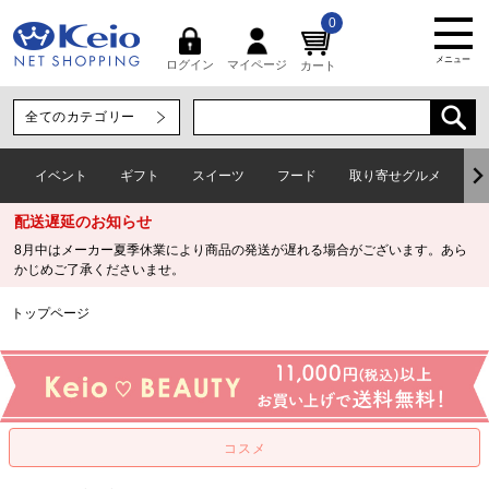
0
メニュー
マイページ
ログイン
カート
イベント
ギフト
スイーツ
フード
取り寄せグルメ
ワ
配送遅延のお知らせ
8月中はメーカー夏季休業により商品の発送が遅れる場合がございます。あら
かじめご了承くださいませ。
トップページ