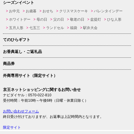
シーズンイベント
お中元
お歳暮
おせち
クリスマスケーキ
バレンタインデー
ホワイトデー
母の日
父の日
敬老の日
盆提灯
ひな人形
五月人形
七五三
ランドセル
福袋
駅弁大会
てのひらギフト
お香典返し・ご返礼品
商品券
外商専用サイト（限定サイト）
京王ネットショッピングに関するお問い合せ
ナビダイヤル：0570-022-810
受付時間：午前10時～午後6時（日曜・休業日除く）
お問い合わせフォーム
終日受け付けておりますが、お返事は上記時間内となります。
限定サイト