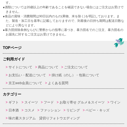
す。
●酒類については20歳以上の年齢であることを確認できない場合にはご注文はお受けで
きません。
●食品の賞味・消費期間は90日以内のもの(果物、米を除く)を明記しております。ま
た、製造・加工日を基準に記載しておりますので、到着後の日持ち期間は配送日数な
どにより異なります。
●暴力団排除条例ならびに警察からの指導に基づき、暴力団名でのご注文、暴力団名の
お届先に対するご注文はお受けできません。
TOPページ
ご利用ガイド
サイトについて
商品について
ご注文について
お支払い・配送について
掛け紙（のし）・包装について
京王web会員について
よくある質問
カテゴリー
ギフト
スイーツ
フード
お取り寄せ グルメ＆スイーツ
ワイン
日本酒
コスメ
ファッション
リビング
ベビー・キッズ
味の素スタジアム 貸切りフォトウエディング