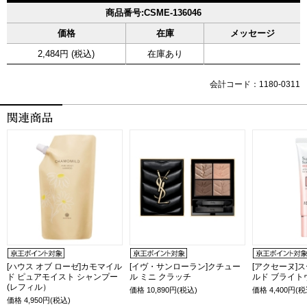
商品番号:CSME-136046
価格
在庫
メッセージ
2,484円 (税込)
在庫あり
会計コード：1180-0311
[ハウス オブ ローゼ]カモマイル
[イヴ・サンローラン]クチュー
[アクセーヌ]
ド ピュアモイスト シャンプー
ル ミニ クラッチ
ルド ブライト
(レフィル）
価格
10,890
円(税込)
価格
4,400
円(税
価格
4,950
円(税込)