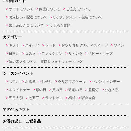
ご利用ガイド
サイトについて
商品について
ご注文について
お支払い・配送について
掛け紙（のし）・包装について
京王web会員について
よくある質問
カテゴリー
ギフト
スイーツ
フード
お取り寄せ グルメ＆スイーツ
ワイン
日本酒
コスメ
ファッション
リビング
ベビー・キッズ
味の素スタジアム 貸切りフォトウエディング
シーズンイベント
お中元
お歳暮
おせち
クリスマスケーキ
バレンタインデー
ホワイトデー
母の日
父の日
敬老の日
盆提灯
ひな人形
五月人形
七五三
ランドセル
福袋
駅弁大会
てのひらギフト
お香典返し・ご返礼品