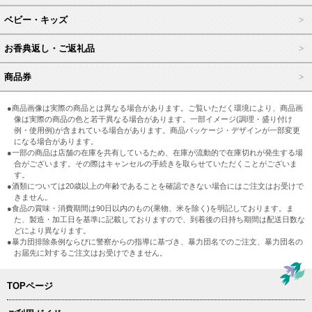
ベビー・キッズ
お香典返し・ご返礼品
商品券
●商品画像は実際の商品とは異なる場合があります。ご覧いただく環境により、商品画
像は実際の商品の色と若干異なる場合があります。一部イメージ(調理・盛り付け
例・使用例)が含まれている場合があります。商品パッケージ・デザインが一部変更
になる場合があります。
●一部の商品は店舗の在庫を共有しているため、在庫が流動的で在庫切れが発生する場
合がございます。その際はキャンセルの手続きを取らせていただくことがございま
す。
●酒類については20歳以上の年齢であることを確認できない場合にはご注文はお受けで
きません。
●食品の賞味・消費期間は90日以内のもの(果物、米を除く)を明記しております。ま
た、製造・加工日を基準に記載しておりますので、到着後の日持ち期間は配送日数な
どにより異なります。
●暴力団排除条例ならびに警察からの指導に基づき、暴力団名でのご注文、暴力団名の
お届先に対するご注文はお受けできません。
TOPページ