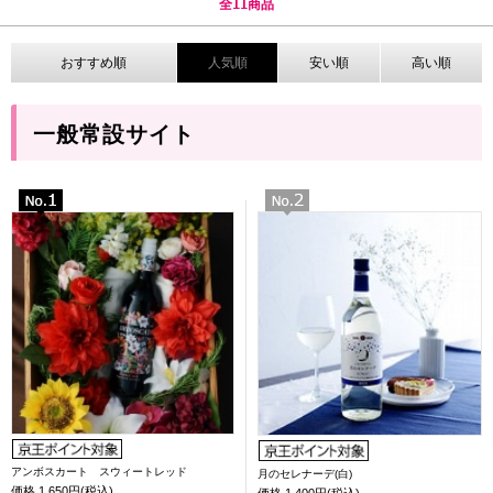
全
11
商品
おすすめ順
人気順
安い順
高い順
一般常設サイト
アンボスカート スウィートレッド
月のセレナーデ(白)
価格
1,650円(税込)
価格
1,400円(税込)