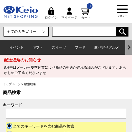
0
メニュー
マイページ
ログイン
カート
イベント
ギフト
スイーツ
フード
取り寄せグルメ
ワ
配送遅延のお知らせ
8月中はメーカー夏季休業により商品の発送が遅れる場合がございます。あら
かじめご了承くださいませ。
トップページ
>
検索結果
商品検索
キーワード
全てのキーワードを含む商品を検索