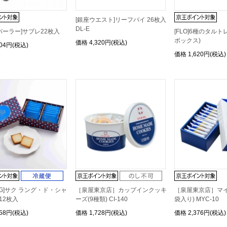
[銀座ウエスト]リーフパイ 26枚入
DL-E
パーラー]サブレ22枚入
[FLO]6種のタル
ボックス)
価格
4,320円(税込)
404円(税込)
価格
1,620円(税込)
YA G]サク ラング・ド・シャ
［泉屋東京店］カップインクッキ
［泉屋東京店］マイ
12枚入
ーズ(9種類) CI-140
袋入り) MYC-10
458円(税込)
価格
1,728円(税込)
価格
2,376円(税込)