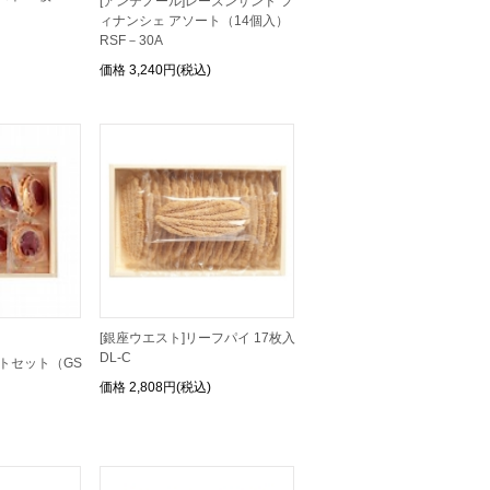
[アンテノール]レーズンサンド フ
ィナンシェ アソート（14個入）
RSF－30A
価格
3,240円(税込)
[銀座ウエスト]リーフパイ 17枚入
DL-C
フトセット（GS
価格
2,808円(税込)