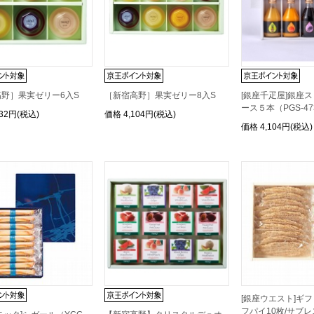
野］果実ゼリー6入S
［新宿高野］果実ゼリー8入S
[銀座千疋屋]銀座
ース５本（PGS-47
132円(税込)
価格
4,104円(税込)
価格
4,104円(税込)
[銀座ウエスト]ギ
フパイ10枚/サブレス