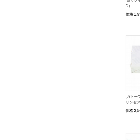
[ヨック
D）
価格
1,
[ガトー
リンセス
価格
3,