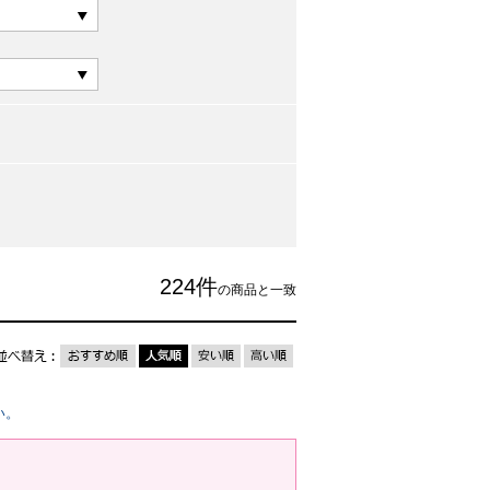
224
件
の商品と一致
い。