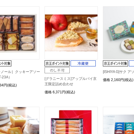
テノール］クッキーアソー
[ISHIYA G]サク 
-23A）
[グラニースミス]アップルパイ京
価格
2,160円(税込)
王限定詰め合わせ
484円(税込)
価格
6,371円(税込)