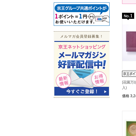
メルマガ会員登録募集！
[花園万
入)
価格
3,