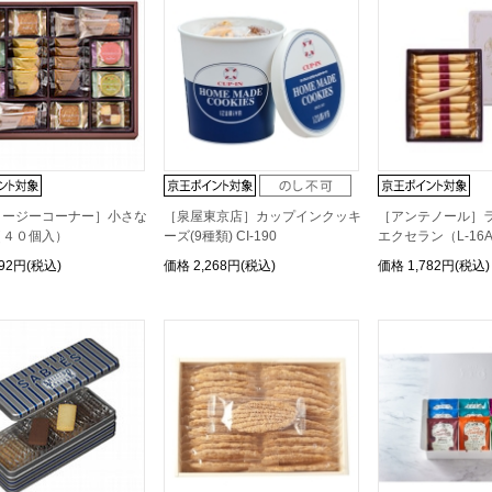
コージーコーナー］小さな
［泉屋東京店］カップインクッキ
［アンテノール］
（４０個入）
ーズ(9種類) CI-190
エクセラン（L-16
592円(税込)
価格
2,268円(税込)
価格
1,782円(税込)