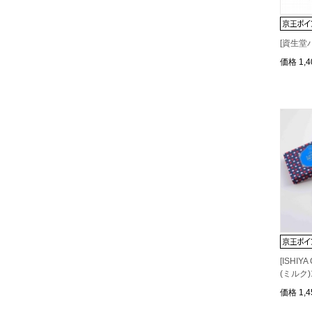
[資生堂
価格
1,
[ISHI
(ミルク)
価格
1,