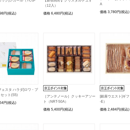
モック]シガール（YCG-
【新宿高野】クリスタルデュオ
A
（12入）
価格
3,780円(税込)
998円(税込)
価格
6,480円(税込)
フェスタ ハラダ]ロワ・プ
セット(S5)
［アンテノール］クッキーアソー
[銀座ウエスト]ギ
ト（NRT-50A）
-E）
564円(税込)
価格
5,400円(税込)
価格
2,484円(税込)