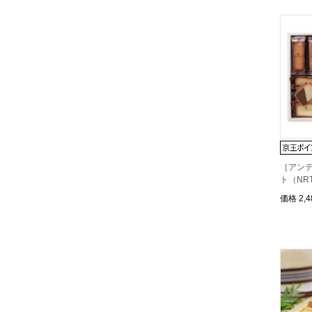
［アン
ト（NRT
価格
2,