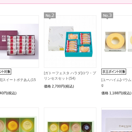
[ガトーフェスタ ハラダ]ロワ・プ
リンセスセット(S4)
頭]スイートポテあん(15
[ユーハイム]バウム
g
価格
2,700円(税込)
240円(税込)
価格
1,188円(税込)