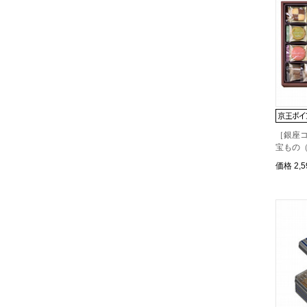
［銀座
宝もの
価格
2,