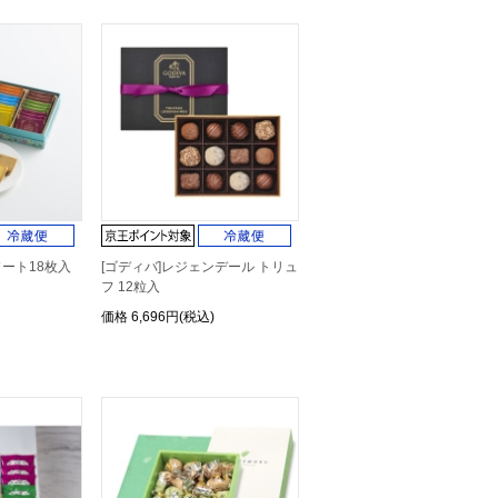
アソート18枚入
[ゴディバ]レジェンデール トリュ
フ 12粒入
価格
6,696円(税込)