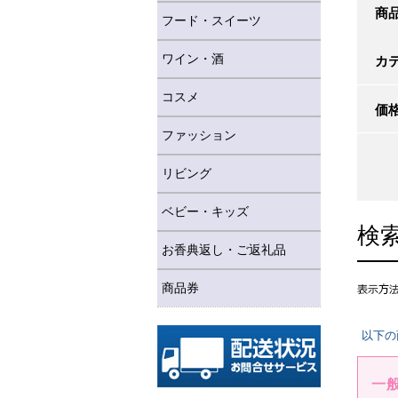
商
フード・スイーツ
ワイン・酒
カ
コスメ
価
ファッション
リビング
ベビー・キッズ
検
お香典返し・ご返礼品
商品券
以下の
一