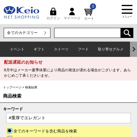
0
メニュー
マイページ
ログイン
カート
イベント
ギフト
スイーツ
フード
取り寄せグルメ
ワ
配送遅延のお知らせ
8月中はメーカー夏季休業により商品の発送が遅れる場合がございます。あら
かじめご了承くださいませ。
トップページ
>
検索結果
商品検索
キーワード
全てのキーワードを含む商品を検索