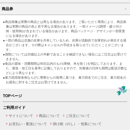
商品券
●商品画像は実際の商品とは異なる場合があります。ご覧いただく環境により、商品画
像は実際の商品の色と若干異なる場合があります。一部イメージ(調理・盛り付け
例・使用例)が含まれている場合があります。商品パッケージ・デザインが一部変更
になる場合があります。
●一部の商品は店舗の在庫を共有しているため、在庫が流動的で在庫切れが発生する場
合がございます。その際はキャンセルの手続きを取らせていただくことがございま
す。
●酒類については20歳以上の年齢であることを確認できない場合にはご注文はお受けで
きません。
●食品の賞味・消費期間は90日以内のもの(果物、米を除く)を明記しております。ま
た、製造・加工日を基準に記載しておりますので、到着後の日持ち期間は配送日数な
どにより異なります。
●暴力団排除条例ならびに警察からの指導に基づき、暴力団名でのご注文、暴力団名の
お届先に対するご注文はお受けできません。
TOPページ
ご利用ガイド
サイトについて
商品について
ご注文について
お支払い・配送について
掛け紙（のし）・包装について