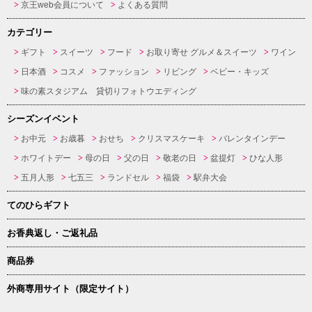
京王web会員について
よくある質問
カテゴリー
ギフト
スイーツ
フード
お取り寄せ グルメ＆スイーツ
ワイン
日本酒
コスメ
ファッション
リビング
ベビー・キッズ
味の素スタジアム 貸切りフォトウエディング
シーズンイベント
お中元
お歳暮
おせち
クリスマスケーキ
バレンタインデー
ホワイトデー
母の日
父の日
敬老の日
盆提灯
ひな人形
五月人形
七五三
ランドセル
福袋
駅弁大会
てのひらギフト
お香典返し・ご返礼品
商品券
外商専用サイト（限定サイト）