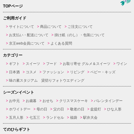
TOPページ
ご利用ガイド
サイトについて
商品について
ご注文について
お支払い・配送について
掛け紙（のし）・包装について
京王web会員について
よくある質問
カテゴリー
ギフト
スイーツ
フード
お取り寄せ グルメ＆スイーツ
ワイン
日本酒
コスメ
ファッション
リビング
ベビー・キッズ
味の素スタジアム 貸切りフォトウエディング
シーズンイベント
お中元
お歳暮
おせち
クリスマスケーキ
バレンタインデー
ホワイトデー
母の日
父の日
敬老の日
盆提灯
ひな人形
五月人形
七五三
ランドセル
福袋
駅弁大会
てのひらギフト