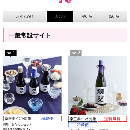
全
6
商品
おすすめ順
人気順
安い順
高い順
一般常設サイト
獺祭 おためしセット
価格
3,630円(税込)