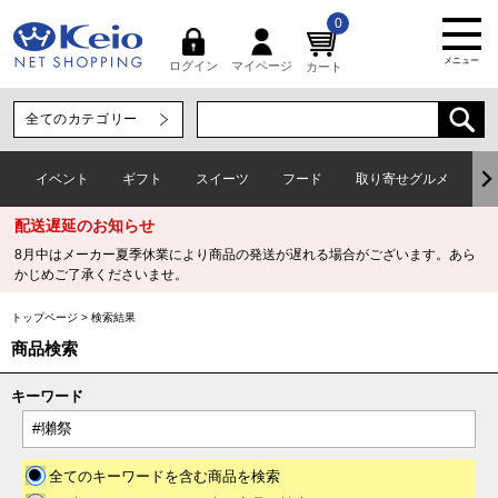
0
メニュー
マイページ
ログイン
カート
イベント
ギフト
スイーツ
フード
取り寄せグルメ
ワ
配送遅延のお知らせ
8月中はメーカー夏季休業により商品の発送が遅れる場合がございます。あら
かじめご了承くださいませ。
トップページ
>
検索結果
商品検索
キーワード
全てのキーワードを含む商品を検索