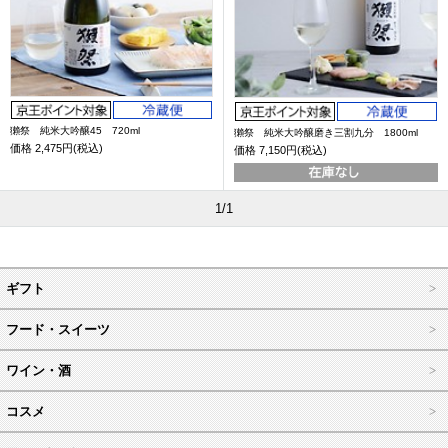
獺祭 純米大吟醸45 720ml
獺祭 純米大吟醸磨き三割九分 1800ml
価格
2,475円(税込)
価格
7,150円(税込)
1/1
ギフト
フード・スイーツ
ワイン・酒
コスメ