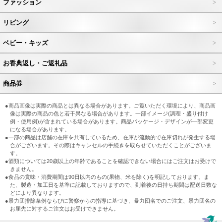
ファッション
リビング
ベビー・キッズ
お香典返し・ご返礼品
商品券
●商品画像は実際の商品とは異なる場合があります。ご覧いただく環境により、商品画
像は実際の商品の色と若干異なる場合があります。一部イメージ(調理・盛り付け
例・使用例)が含まれている場合があります。商品パッケージ・デザインが一部変更
になる場合があります。
●一部の商品は店舗の在庫を共有しているため、在庫が流動的で在庫切れが発生する場
合がございます。その際はキャンセルの手続きを取らせていただくことがございま
す。
●酒類については20歳以上の年齢であることを確認できない場合にはご注文はお受けで
きません。
●食品の賞味・消費期間は90日以内のもの(果物、米を除く)を明記しております。ま
た、製造・加工日を基準に記載しておりますので、到着後の日持ち期間は配送日数な
どにより異なります。
●暴力団排除条例ならびに警察からの指導に基づき、暴力団名でのご注文、暴力団名の
お届先に対するご注文はお受けできません。