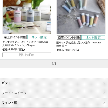
ぐっすりスヤ～っとしたい夜に「睡眠の質」
限りなく天然温泉に近い入浴剤 HAA for
入浴剤コレクション／Chapon
bath 日々
価格
4,980円(税込)
価格
5,280円(税込)
1/1
ギフト
フード・スイーツ
ワイン・酒