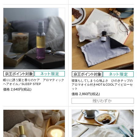
眠りに誘う髪と香りのケア アロマティック
寝落ちしてしまう心地よさ ひのきチップの
ヘアオイル／SLEEP STEP
アロマオイル付きHOT＆COOLアイピローセ
ット
価格
2,640円(税込)
価格
2,860円(税込)