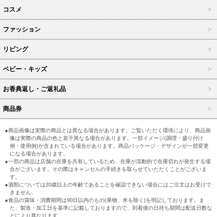
コスメ
ファッション
リビング
ベビー・キッズ
お香典返し・ご返礼品
商品券
●商品画像は実際の商品とは異なる場合があります。ご覧いただく環境により、商品画
像は実際の商品の色と若干異なる場合があります。一部イメージ(調理・盛り付け
例・使用例)が含まれている場合があります。商品パッケージ・デザインが一部変更
になる場合があります。
●一部の商品は店舗の在庫を共有しているため、在庫が流動的で在庫切れが発生する場
合がございます。その際はキャンセルの手続きを取らせていただくことがございま
す。
●酒類については20歳以上の年齢であることを確認できない場合にはご注文はお受けで
きません。
●食品の賞味・消費期間は90日以内のもの(果物、米を除く)を明記しております。ま
た、製造・加工日を基準に記載しておりますので、到着後の日持ち期間は配送日数な
どにより異なります。