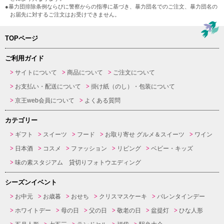
●暴力団排除条例ならびに警察からの指導に基づき、暴力団名でのご注文、暴力団名の
お届先に対するご注文はお受けできません。
TOPページ
ご利用ガイド
サイトについて
商品について
ご注文について
お支払い・配送について
掛け紙（のし）・包装について
京王web会員について
よくある質問
カテゴリー
ギフト
スイーツ
フード
お取り寄せ グルメ＆スイーツ
ワイン
日本酒
コスメ
ファッション
リビング
ベビー・キッズ
味の素スタジアム 貸切りフォトウエディング
シーズンイベント
お中元
お歳暮
おせち
クリスマスケーキ
バレンタインデー
ホワイトデー
母の日
父の日
敬老の日
盆提灯
ひな人形