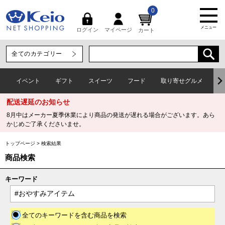
0
メニュー
マイページ
ログイン
カート
イベント
ギフト
スイーツ
フード
取り寄せグルメ
ワ
配送遅延のお知らせ
8月中はメーカー夏季休業により商品の発送が遅れる場合がございます。あら
かじめご了承くださいませ。
トップページ
>
検索結果
商品検索
キーワード
全てのキーワードを含む商品を検索