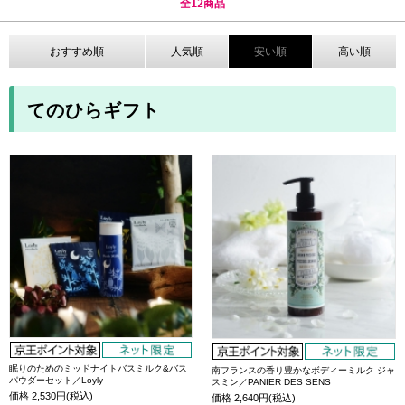
全
12
商品
おすすめ順
人気順
安い順
高い順
てのひらギフト
眠りのためのミッドナイトバスミルク&バス
南フランスの香り豊かなボディーミルク ジャ
パウダーセット／Loyly
スミン／PANIER DES SENS
価格
2,530円(税込)
価格
2,640円(税込)