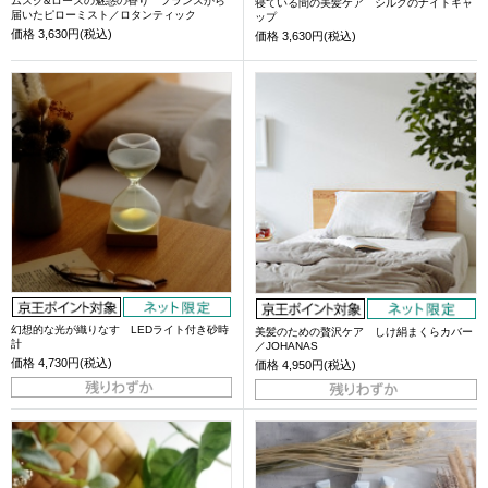
ムスク&ローズの魅惑の香り フランスから
寝ている間の美髪ケア シルクのナイトキャ
届いたピローミスト／ロタンティック
ップ
価格
3,630円(税込)
価格
3,630円(税込)
幻想的な光が織りなす LEDライト付き砂時
美髪のための贅沢ケア しけ絹まくらカバー
計
／JOHANAS
価格
4,730円(税込)
価格
4,950円(税込)