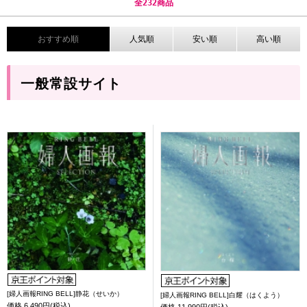
全
232
商品
おすすめ順
人気順
安い順
高い順
一般常設サイト
[婦人画報RING BELL]静花（せいか）
[婦人画報RING BELL]白耀（はくよう）
価格
6,490円(税込)
価格
11,990円(税込)