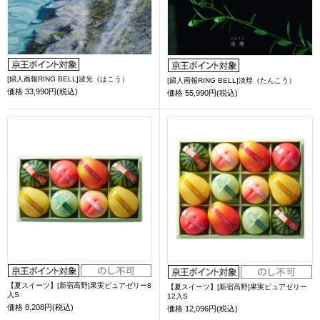
[婦人画報RING BELL]波光（はこう）
[婦人画報RING BELL]淡煌（たんこう）
価格
33,990円(税込)
価格
55,990円(税込)
【夏スイーツ】[新宿高野]果実ピュアゼリー8
【夏スイーツ】[新宿高野]果実ピュアゼリー
入S
12入S
価格
8,208円(税込)
価格
12,096円(税込)