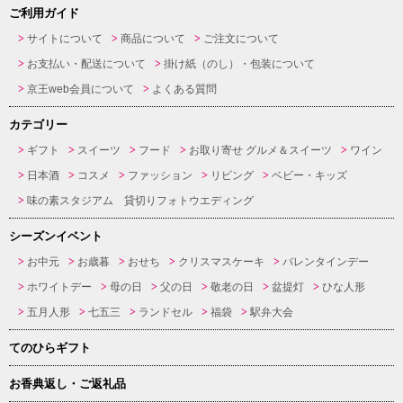
ご利用ガイド
サイトについて
商品について
ご注文について
お支払い・配送について
掛け紙（のし）・包装について
京王web会員について
よくある質問
カテゴリー
ギフト
スイーツ
フード
お取り寄せ グルメ＆スイーツ
ワイン
日本酒
コスメ
ファッション
リビング
ベビー・キッズ
味の素スタジアム 貸切りフォトウエディング
シーズンイベント
お中元
お歳暮
おせち
クリスマスケーキ
バレンタインデー
ホワイトデー
母の日
父の日
敬老の日
盆提灯
ひな人形
五月人形
七五三
ランドセル
福袋
駅弁大会
てのひらギフト
お香典返し・ご返礼品