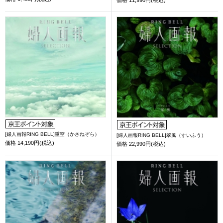
[婦人画報RING BELL]重空（かさねぞら）
[婦人画報RING BELL]翠風（すいふう）
価格
14,190円(税込)
価格
22,990円(税込)