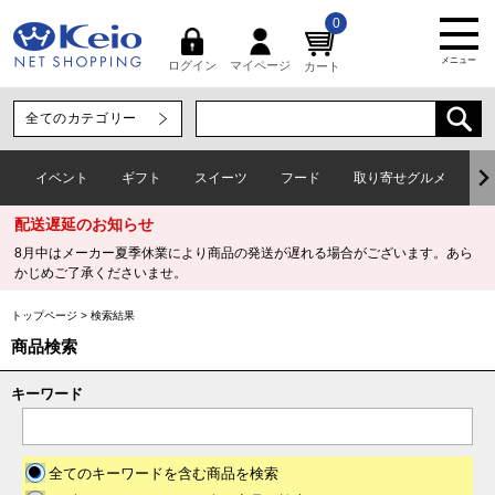
0
メニュー
マイページ
ログイン
カート
イベント
ギフト
スイーツ
フード
取り寄せグルメ
ワ
配送遅延のお知らせ
8月中はメーカー夏季休業により商品の発送が遅れる場合がございます。あら
かじめご了承くださいませ。
トップページ
>
検索結果
商品検索
キーワード
全てのキーワードを含む商品を検索