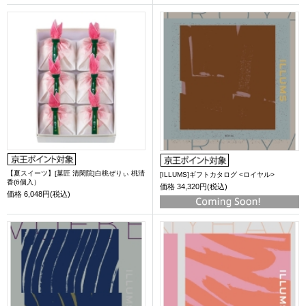
【夏スイーツ】[菓匠 清閑院]白桃ぜりぃ 桃清
[ILLUMS]ギフトカタログ <ロイヤル>
香(6個入）
価格
34,320円(税込)
価格
6,048円(税込)