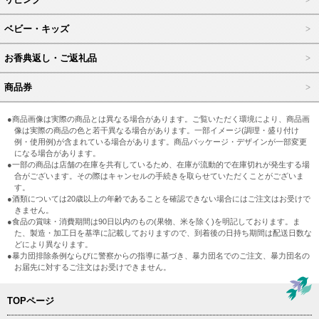
ベビー・キッズ
お香典返し・ご返礼品
商品券
●商品画像は実際の商品とは異なる場合があります。ご覧いただく環境により、商品画
像は実際の商品の色と若干異なる場合があります。一部イメージ(調理・盛り付け
例・使用例)が含まれている場合があります。商品パッケージ・デザインが一部変更
になる場合があります。
●一部の商品は店舗の在庫を共有しているため、在庫が流動的で在庫切れが発生する場
合がございます。その際はキャンセルの手続きを取らせていただくことがございま
す。
●酒類については20歳以上の年齢であることを確認できない場合にはご注文はお受けで
きません。
●食品の賞味・消費期間は90日以内のもの(果物、米を除く)を明記しております。ま
た、製造・加工日を基準に記載しておりますので、到着後の日持ち期間は配送日数な
どにより異なります。
●暴力団排除条例ならびに警察からの指導に基づき、暴力団名でのご注文、暴力団名の
お届先に対するご注文はお受けできません。
TOPページ