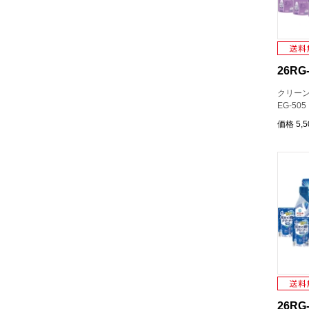
26RG-
クリーン
EG-505
価格
5,
26RG-