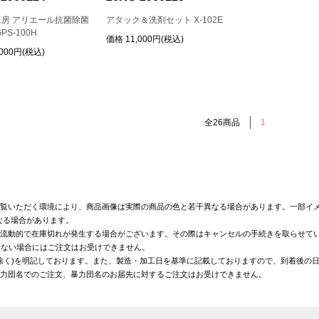
房 アリエール抗菌除菌
アタック＆洗剤セット X-102E
PS-100H
価格
11,000円(税込)
,000円(税込)
全26商品
1
覧いただく環境により、商品画像は実際の商品の色と若干異なる場合があります。一部イメ
なる場合があります。
が流動的で在庫切れが発生する場合がございます。その際はキャンセルの手続きを取らせて
きない場合にはご注文はお受けできません。
を除く)を明記しております。また、製造・加工日を基準に記載しておりますので、到着後の
暴力団名でのご注文、暴力団名のお届先に対するご注文はお受けできません。