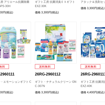
房 アリエール抗菌除菌
ギフト工房 抗菌消臭ＥＸギフト
アタック＆洗剤セット
PS-30H
EXZ-30K
価格
3,300円(税込)
300円(税込)
価格
3,300円(税込)
2960111
26RG-2960112
26RG-296011
・エモーションギフト C
ギフト・ナチュラルクリーン GN
ギフト工房 抗菌消
C-307N
EXZ-40K
300円(税込)
価格
3,300円(税込)
価格
4,400円(税込)