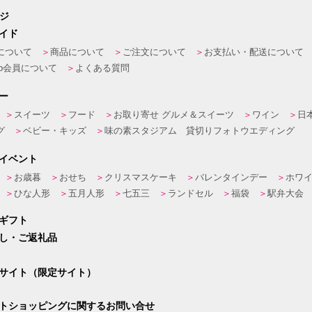
ージ
イド
について
商品について
ご注文について
お支払い・配送について
eb会員について
よくある質問
ー
スイーツ
フード
お取り寄せ グルメ＆スイーツ
ワイン
日
グ
ベビー・キッズ
味の素スタジアム 貸切りフォトウエディング
イベント
お歳暮
おせち
クリスマスケーキ
バレンタインデー
ホワ
ひな人形
五月人形
七五三
ランドセル
福袋
駅弁大会
ギフト
し・ご返礼品
サイト（限定サイト）
トショッピングに関するお問い合せ