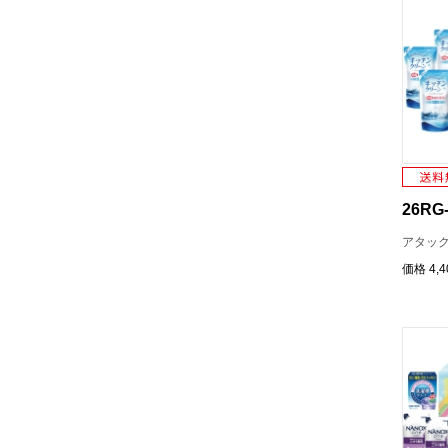
26RG-
アタック
価格
4,