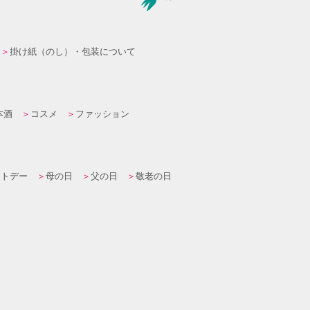
掛け紙（のし）・包装について
本酒
コスメ
ファッション
イトデー
母の日
父の日
敬老の日