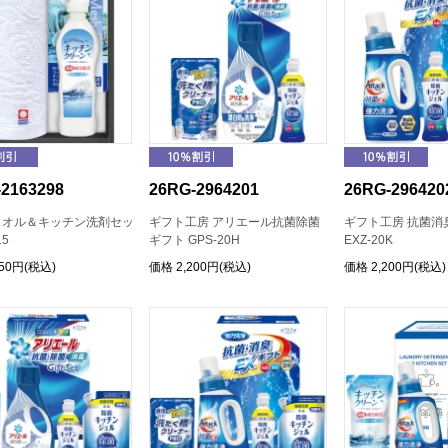
2163298
26RG-2964201
26RG-296420
タオル＆キッチン洗剤セッ
ギフト工房 アリエール抗菌除菌
ギフト工房 抗菌消
15
ギフト GPS-20H
EXZ-20K
650円(税込)
価格
2,200円(税込)
価格
2,200円(税込)