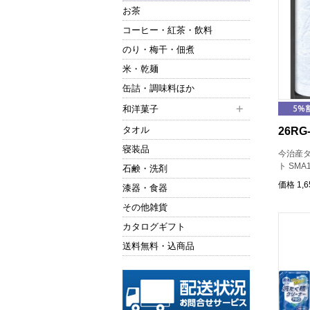
お茶
コーヒー・紅茶・飲料
のり・梅干・佃煮
米・乾麺
缶詰・調味料ほか
和洋菓子
タオル
26RG-
寝装品
今治産
ト SMA
石鹸・洗剤
価格
1,
漆器・食器
その他雑貨
カタログギフト
送料無料・込商品