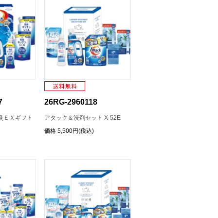
7
26RG-2960118
臭ＥＸギフト
アタック＆洗剤セット X-52E
価格
5,500円(税込)