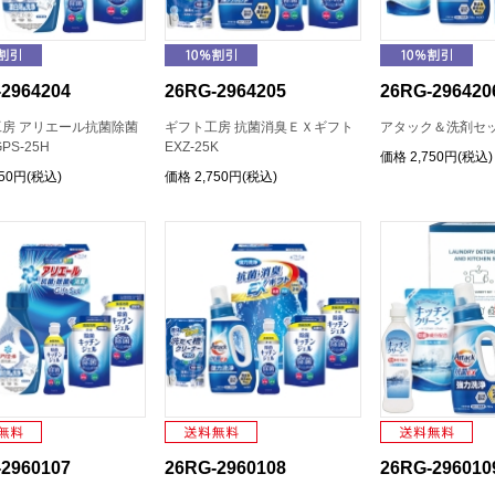
2964204
26RG-2964205
26RG-296420
房 アリエール抗菌除菌
ギフト工房 抗菌消臭ＥＸギフト
アタック＆洗剤セット
PS-25H
EXZ-25K
価格
2,750円(税込)
750円(税込)
価格
2,750円(税込)
2960107
26RG-2960108
26RG-296010