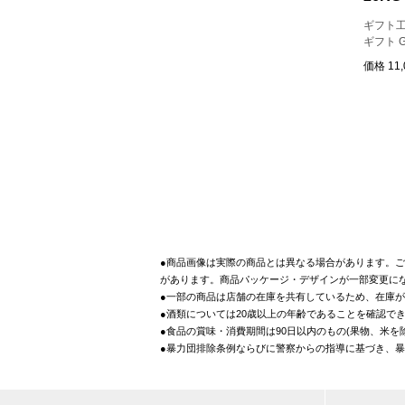
ギフト工
ギフト G
価格
11
●商品画像は実際の商品とは異なる場合があります。ご
があります。商品パッケージ・デザインが一部変更に
●一部の商品は店舗の在庫を共有しているため、在庫
●酒類については20歳以上の年齢であることを確認で
●食品の賞味・消費期間は90日以内のもの(果物、米
●暴力団排除条例ならびに警察からの指導に基づき、