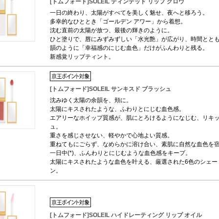
[トムフォード]SOLEIL ティンテッド リップ グロウ
一日の終わり、太陽がすべてを美しく魅せ、夜へと移ろう。
多幸的なひととき「ゴールデン アワー」から着想。
沈む直前の太陽が放つ、最後の輝きのように。
ひと塗りで、唇にみずみずしい「水光艶」が広がり、時間とと
韻のように「幸福感のにじむ血色」だけがふんわりと残る。
新感覚リップティント。
[トムフォード]SOLEIL サンキスド ブラッシュ
沈みゆく太陽の余韻を、頬に。
太陽にキスされたような、ふわりとにじむ血色感。
エアリーなホイップ質感が、肌にとろけるようになじむ、リキ
ュ。
重さを感じさせない、軽やかで心地よい質感。
重ねてもにごらず、なめらかに溶け合い、素肌に自然な血色を
一日中(*)、ふんわりとにじむような血色感をキープ。
太陽にキスされたような血色を叶える、厳選された6色のシェー
ン。
[トムフォード]SOLEIL ハイドレーティング リップ オイル