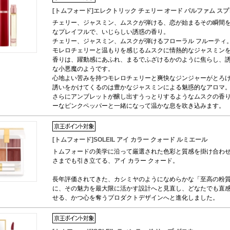
[トムフォード]エレクトリック チェリー オード パルファム スプレ
チェリー、ジャスミン、ムスクが弾ける、恋が始まるその瞬間
なプレイフルで、いじらしい誘惑の香り。
チェリー、ジャスミン、ムスクが弾けるフローラル フルーティ
モレロチェリーと温もりを感じるムスクに情熱的なジャスミン
香りは、躍動感にあふれ、まるでふざけるかのように焦らし、
な小悪魔のようです。
心地よい苦みを持つモレロチェリーと爽快なジンジャーがとろ
誘いをかけてくるのは豊かなジャスミンによる魅惑的なアロマ
さらにアンブレットが醸し出すうっとりするようなムスクの香
ーなピンクペッパーと一緒になって温かな息を吹き込みます。
[トムフォード]SOLEIL アイ カラー クォード ルミエール
トムフォードの美学に沿って厳選された色彩と質感を掛け合わ
さまでも引き立てる、アイ カラー クォード。
長年評価されてきた、カシミヤのようになめらかな「至高の粉
に、その魅力を最大限に活かす設計へと見直し、どなたでも直
せる、かつ心を奪うプロダクトデザインへと進化しました。