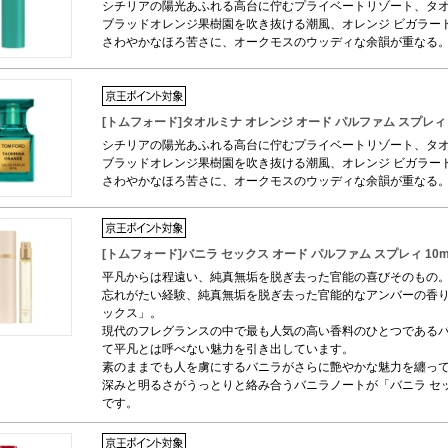
シチリアの陽光あふれる高台に佇むプライベートリゾート、タ
ブラッドオレンジ果樹園を吹き抜ける潮風、オレンジ ビガラード
さわやかなほろ苦さに、オークモスのウッディな余韻が重なる
[トムフォード]タオルミナ オレンジ オード パルファム スプレィ 
シチリアの陽光あふれる高台に佇むプライベートリゾート、タ
ブラッドオレンジ果樹園を吹き抜ける潮風、オレンジ ビガラード
さわやかなほろ苦さに、オークモスのウッディな余韻が重なる
[トムフォード]バニラ セックス オード パルファム スプレィ 10m
平凡からは程遠い、純真無垢を脱ぎ去った官能の喜びそのもの
忘れがたい経験、純真無垢を脱ぎ去った官能的なアンバーの香り
ックス」。
現代のフレグランスの中で最も人気の高い香料のひとつである
て平凡とは呼べない魅力を引き出しています。
素のままでも人を虜にするバニラがさらに艶やかな魅力を纏っ
深みと明るさがうっとりと絡み合うバニラノートが「バニラ セ
です。