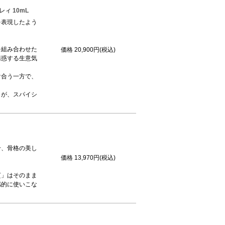
ィ 10mL
を表現したよう
。
を組み合わせた
価格
20,900円(税込)
誘惑する生意気
け合う一方で、
。
りが、スパイシ
せ、骨格の美し
価格
13,970円(税込)
質」はそのまま
感的に使いこな