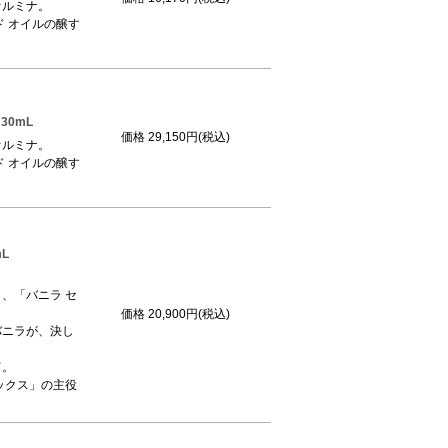
オルミナ。
 オイルの醸す
。
30mL
価格
29,150円(税込)
オルミナ。
 オイルの醸す
。
L
。
、「バニラ セ
価格
20,900円(税込)
バニラが、決し
て。
ックス」の主役