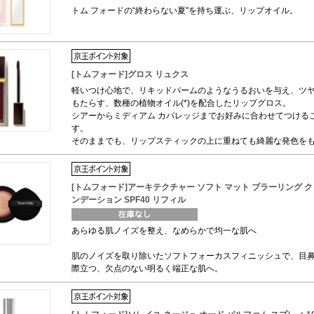
トム フォードの“終わらない夏"を持ち運ぶ、リップオイル。
[トムフォード]グロス リュクス
軽いつけ心地で、リキッドバームのようなうるおいを与え、ツ
もたらす、数種の植物オイル(*)を配合したリップグロス。
シアーからミディアム カバレッジまでお好みに合わせてつける
す。
そのままでも、リップスティックの上に重ねても綺麗な発色を
[トムフォード]アーキテクチャー ソフト マット ブラーリング ク
ンデーション SPF40 リフィル
あらゆる肌ノイズを整え、なめらかで均一な肌へ
肌のノイズを取り除いたソフトフォーカスフィニッシュで、目
際立つ、欠点のない明るく端正な肌へ。