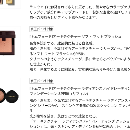
ランウェイに触発されてさらに広がった、艶やかなカラーヴァ
リップケア成分(*)をアップグレードし、贅沢な進化を遂げたフ
唇への素晴らしいフィット感をかなえます。
[トムフォード]アーキテクチャー ソフト マット ブラッシュ
色彩を設計する、建築的に魅せる血色感。
肌の「造形美」を設計するアーキテクチャー シリーズから、“色
るソフト マット ブラッシュが登場。
クリームのようなテクスチャーが、肌に乗せるとパウダーのよ
た仕上がりに。
肌と一体化するように馴染み、官能的な温もりを帯びた血色感
[トムフォード]アーキテクチャー ラディアンス ハイドレーティ
ファンデーション SPF50（リフィル）
肌の「造形美」を光で設計するアーキテクチャー ラディアンス 
ング シリーズから、スキンケア発想の新次元クッション ファン
生。
光が輪郭を描き、肌はひとつの建築となる。
「アーキテクチャー ラディアンス ハイドレーティング クッショ
ション」は、光・スキンケア・デザインを精密に融合した、トム 