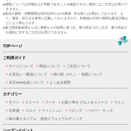
●酒類については20歳以上の年齢であることを確認できない場合にはご注文はお受けで
きません。
●食品の賞味・消費期間は90日以内のもの(果物、米を除く)を明記しております。ま
た、製造・加工日を基準に記載しておりますので、到着後の日持ち期間は配送日数な
どにより異なります。
●暴力団排除条例ならびに警察からの指導に基づき、暴力団名でのご注文、暴力団名の
お届先に対するご注文はお受けできません。
TOPページ
ご利用ガイド
サイトについて
商品について
ご注文について
お支払い・配送について
掛け紙（のし）・包装について
京王web会員について
よくある質問
カテゴリー
ギフト
スイーツ
フード
お取り寄せ グルメ＆スイーツ
ワイン
日本酒
コスメ
ファッション
リビング
ベビー・キッズ
味の素スタジアム 貸切りフォトウエディング
シーズンイベント