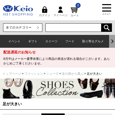
0
メニュー
マイページ
ログイン
カート
イベント
ギフト
スイーツ
フード
取り寄せグルメ
ワ
配送遅延のお知らせ
8月中はメーカー夏季休業により商品の発送が遅れる場合がございます。あら
かじめご了承くださいませ。
トップページ
ファッション
シューズ
足の形から選ぶ
足が大きい
足が大きい