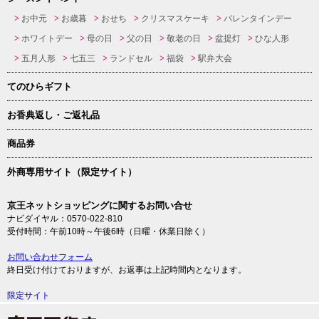
お中元
お歳暮
おせち
クリスマスケーキ
バレンタインデー
ホワイトデー
母の日
父の日
敬老の日
盆提灯
ひな人形
五月人形
七五三
ランドセル
福袋
駅弁大会
てのひらギフト
お香典返し・ご返礼品
商品券
外商専用サイト（限定サイト）
京王ネットショッピングに関するお問い合せ
ナビダイヤル：0570-022-810
受付時間：午前10時～午後6時（日曜・休業日除く）
お問い合わせフォーム
終日受け付けておりますが、お返事は上記時間内となります。
限定サイト