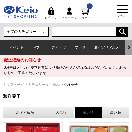
0
メニュー
マイページ
ログイン
カート
イベント
ギフト
スイーツ
フード
取り寄せグルメ
ワ
配送遅延のお知らせ
8月中はメーカー夏季休業により商品の発送が遅れる場合がございます。あら
かじめご了承くださいませ。
トップページ
カテゴリーから選ぶ
和洋菓子
和洋菓子
おすすめ順
人気順
安い順
高い順