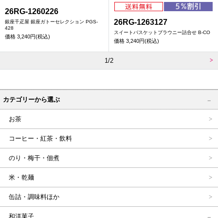
26RG-1260226
26RG-1263127
銀座千疋屋 銀座ガトーセレクション PGS-
428
スイートバスケットブラウニー詰合せ B-CO
価格
3,240円(税込)
価格
3,240円(税込)
1/2
カテゴリーから選ぶ
お茶
コーヒー・紅茶・飲料
のり・梅干・佃煮
米・乾麺
缶詰・調味料ほか
和洋菓子