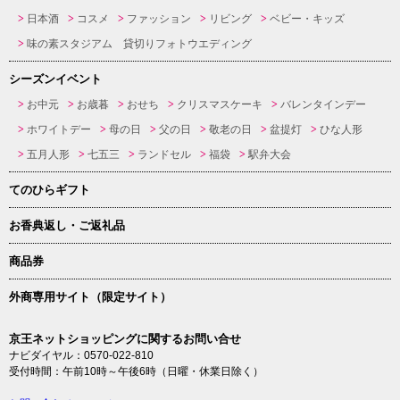
日本酒
コスメ
ファッション
リビング
ベビー・キッズ
味の素スタジアム 貸切りフォトウエディング
シーズンイベント
お中元
お歳暮
おせち
クリスマスケーキ
バレンタインデー
ホワイトデー
母の日
父の日
敬老の日
盆提灯
ひな人形
五月人形
七五三
ランドセル
福袋
駅弁大会
てのひらギフト
お香典返し・ご返礼品
商品券
外商専用サイト（限定サイト）
京王ネットショッピングに関するお問い合せ
ナビダイヤル：0570-022-810
受付時間：午前10時～午後6時（日曜・休業日除く）