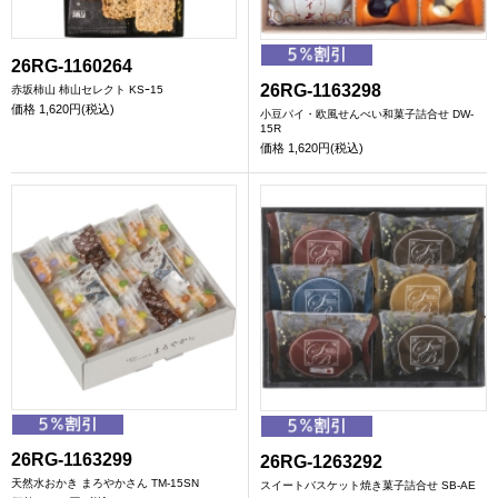
26RG-1160264
26RG-1163298
赤坂柿山 柿山セレクト KSｰ15
価格
1,620円(税込)
小豆パイ・欧風せんべい和菓子詰合せ DW-
15R
価格
1,620円(税込)
26RG-1163299
26RG-1263292
天然水おかき まろやかさん TM-15SN
スイートバスケット焼き菓子詰合せ SB-AE