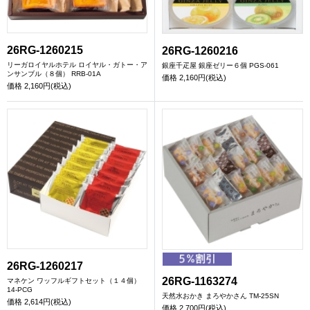
26RG-1260215
26RG-1260216
リーガロイヤルホテル ロイヤル・ガトー・ア
銀座千疋屋 銀座ゼリー６個 PGS-061
ンサンブル（８個） RRB-01A
価格
2,160円(税込)
価格
2,160円(税込)
26RG-1260217
26RG-1163274
マネケン ワッフルギフトセット（１４個）
14-PCG
天然水おかき まろやかさん TM-25SN
価格
2,614円(税込)
価格
2,700円(税込)