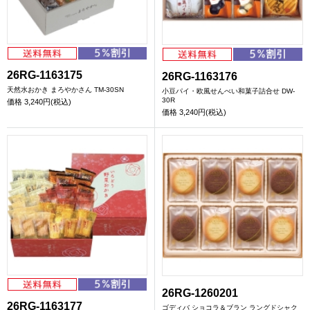
26RG-1163175
26RG-1163176
天然水おかき まろやかさん TM-30SN
小豆パイ・欧風せんべい和菓子詰合せ DW-
30R
価格
3,240円(税込)
価格
3,240円(税込)
26RG-1260201
26RG-1163177
ゴディバ ショコラ＆ブラン ラングドシャク