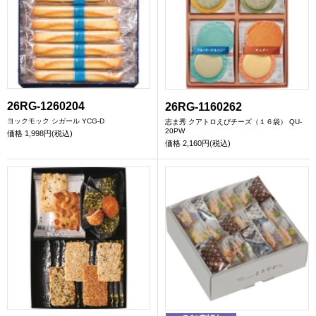
26RG-1260204
26RG-1160262
ヨックモック シガール YCG-D
志ま秀 クアトロえびチーズ（１６袋） QU-
20PW
価格
1,998円(税込)
価格
2,160円(税込)