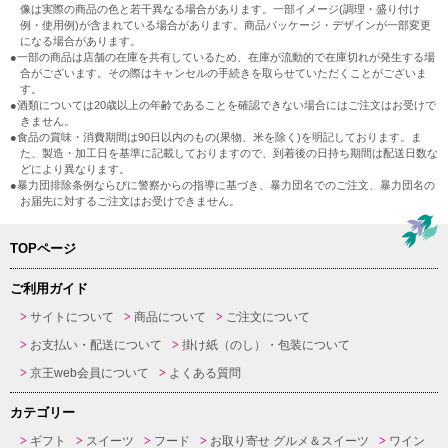
像は実際の商品の色と若干異なる場合があります。一部イメージ(調理・盛り付け
例・使用例)が含まれている場合があります。商品パッケージ・デザインが一部変更
になる場合があります。
●一部の商品は店舗の在庫を共有しているため、在庫が流動的で在庫切れが発生する場
合がございます。その際はキャンセルの手続きを取らせていただくことがございま
す。
●酒類については20歳以上の年齢であることを確認できない場合にはご注文はお受けで
きません。
●食品の賞味・消費期間は90日以内のもの(果物、米を除く)を明記しております。ま
た、製造・加工日を基準に記載しておりますので、到着後の日持ち期間は配送日数な
どにより異なります。
●暴力団排除条例ならびに警察からの指導に基づき、暴力団名でのご注文、暴力団名の
お届先に対するご注文はお受けできません。
TOPページ
ご利用ガイド
サイトについて
商品について
ご注文について
お支払い・配送について
掛け紙（のし）・包装について
京王web会員について
よくある質問
カテゴリー
ギフト
スイーツ
フード
お取り寄せ グルメ＆スイーツ
ワイン