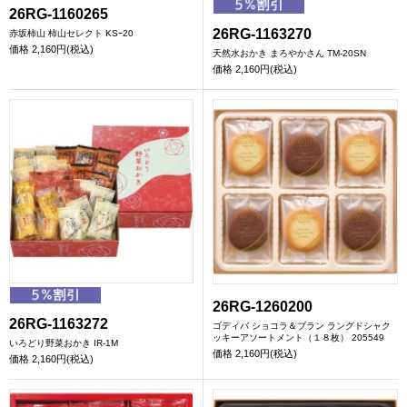
26RG-1160265
26RG-1163270
赤坂柿山 柿山セレクト KSｰ20
価格
2,160円(税込)
天然水おかき まろやかさん TM-20SN
価格
2,160円(税込)
26RG-1260200
26RG-1163272
ゴディバ ショコラ＆ブラン ラングドシャク
ッキーアソートメント（１８枚） 205549
いろどり野菜おかき IR-1M
価格
2,160円(税込)
価格
2,160円(税込)