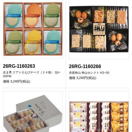
26RG-1160263
26RG-1160266
志ま秀 クアトロえびチーズ（２４袋） QU-
赤坂柿山 柿山セレクト KSｰ30
30PW
価格
3,240円(税込)
価格
3,240円(税込)