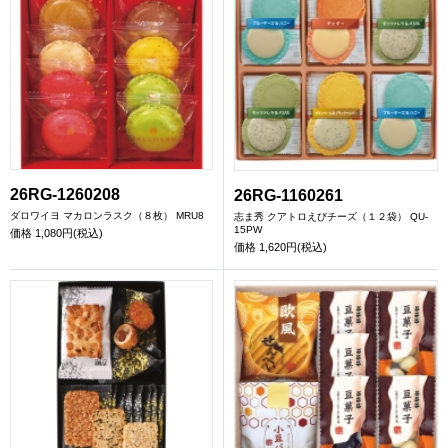
26RG-1260208
26RG-1160261
ダロワイヨ マカロンラスク（８枚） MRU8
志ま秀 クアトロえびチーズ（１２袋） QU-
15PW
価格
1,080円(税込)
価格
1,620円(税込)