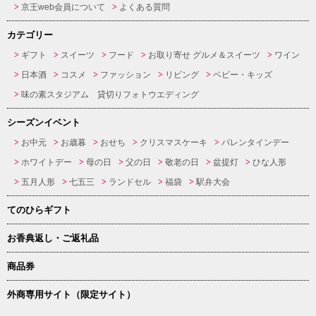
京王web会員について
よくある質問
カテゴリー
ギフト
スイーツ
フード
お取り寄せ グルメ＆スイーツ
ワイン
日本酒
コスメ
ファッション
リビング
ベビー・キッズ
味の素スタジアム 貸切りフォトウエディング
シーズンイベント
お中元
お歳暮
おせち
クリスマスケーキ
バレンタインデー
ホワイトデー
母の日
父の日
敬老の日
盆提灯
ひな人形
五月人形
七五三
ランドセル
福袋
駅弁大会
てのひらギフト
お香典返し・ご返礼品
商品券
外商専用サイト（限定サイト）