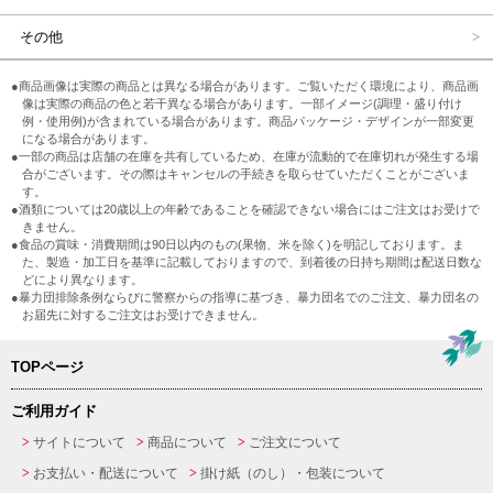
その他
●商品画像は実際の商品とは異なる場合があります。ご覧いただく環境により、商品画
像は実際の商品の色と若干異なる場合があります。一部イメージ(調理・盛り付け
例・使用例)が含まれている場合があります。商品パッケージ・デザインが一部変更
になる場合があります。
●一部の商品は店舗の在庫を共有しているため、在庫が流動的で在庫切れが発生する場
合がございます。その際はキャンセルの手続きを取らせていただくことがございま
す。
●酒類については20歳以上の年齢であることを確認できない場合にはご注文はお受けで
きません。
●食品の賞味・消費期間は90日以内のもの(果物、米を除く)を明記しております。ま
た、製造・加工日を基準に記載しておりますので、到着後の日持ち期間は配送日数な
どにより異なります。
●暴力団排除条例ならびに警察からの指導に基づき、暴力団名でのご注文、暴力団名の
お届先に対するご注文はお受けできません。
TOPページ
ご利用ガイド
サイトについて
商品について
ご注文について
お支払い・配送について
掛け紙（のし）・包装について