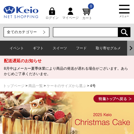
0
メニュー
マイページ
ログイン
カート
イベント
ギフト
スイーツ
フード
取り寄せグルメ
ワ
配送遅延のお知らせ
8月中はメーカー夏季休業により商品の発送が遅れる場合がございます。あら
かじめご了承くださいませ。
トップページ
商品一覧
ケーキのサイズから選ぶ
4号