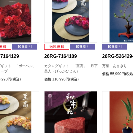
7164129
26RG-7164109
26RG-526429
グギフト 「ボーベル」
カタログギフト 「至高」 月下
万葉 あさぎり
ィーブ
美人（げっかびじん）
価格
55,990円(税込
0,990円(税込)
価格
110,990円(税込)