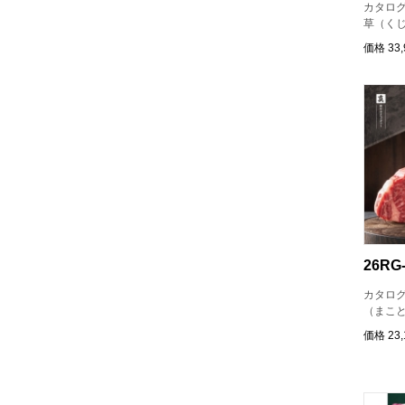
カタロ
草（く
価格
33
26RG-
カタロ
（まこ
価格
23