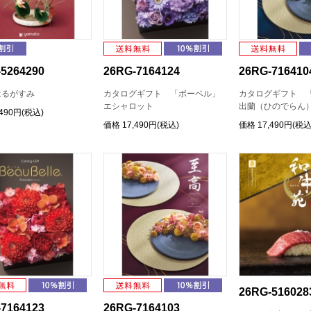
5264290
26RG-7164124
26RG-716410
はるがすみ
カタログギフト 「ボーベル」
カタログギフト 
エシャロット
出蘭（ひのでらん
,490円(税込)
価格
17,490円(税込)
価格
17,490円(税込
26RG-516028
7164123
26RG-7164103