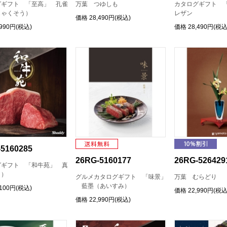
グギフト 「至高」 孔雀
万葉 つゆしも
カタログギフト 
じゃくそう）
レザン
価格
28,490円(税込)
,990円(税込)
価格
28,490円(税込
5160285
26RG-5160177
26RG-526429
グギフト 「和牛苑」 真
と）
グルメカタログギフト 「味景」
万葉 むらどり
藍墨（あいすみ）
,100円(税込)
価格
22,990円(税込
価格
22,990円(税込)