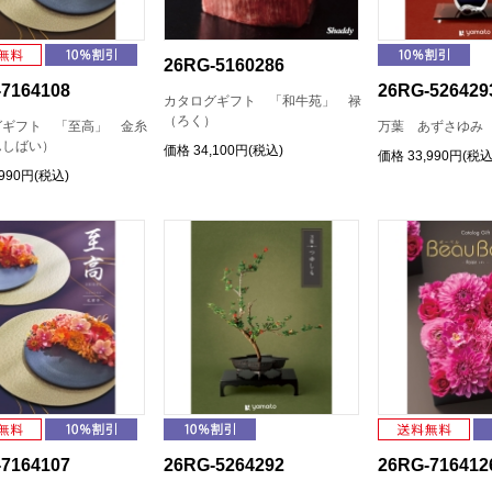
26RG-5160286
7164108
26RG-526429
カタログギフト 「和牛苑」 禄
（ろく）
グギフト 「至高」 金糸
万葉 あずさゆみ
んしばい）
価格
34,100円(税込)
価格
33,990円(税込
,990円(税込)
7164107
26RG-5264292
26RG-716412