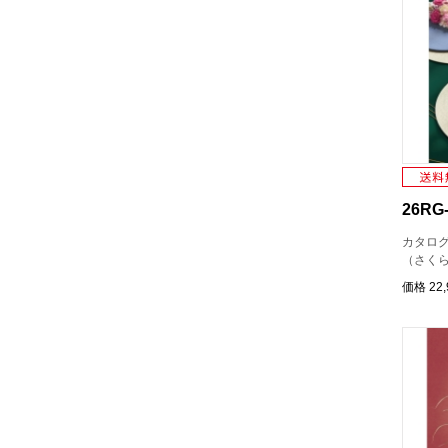
26RG-
カタロ
（さく
価格
22