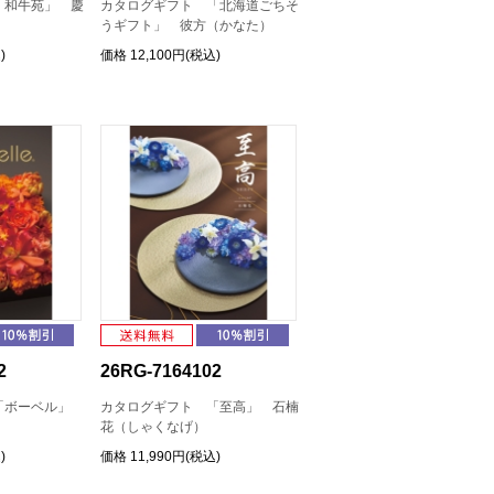
「和牛苑」 慶
カタログギフト 「北海道ごちそ
うギフト」 彼方（かなた）
)
価格
12,100円(税込)
2
26RG-7164102
「ボーベル」
カタログギフト 「至高」 石楠
花（しゃくなげ）
)
価格
11,990円(税込)