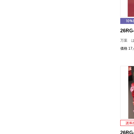
26RG-
万葉 
価格
17
26RG-