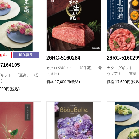
26RG-5160284
26RG-516029
7164105
カタログギフト 「和牛苑」 希
カタログギフト 
（まれ）
うギフト」 雪晴
グギフト 「至高」 桜
ら）
価格
17,600円(税込)
価格
17,600円(税込
,990円(税込)