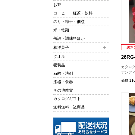
お茶
コーヒー・紅茶・飲料
のり・梅干・佃煮
米・乾麺
缶詰・調味料ほか
和洋菓子
タオル
26RG-
寝装品
カタロ
アンデ
石鹸・洗剤
価格
11
漆器・食器
その他雑貨
カタログギフト
送料無料・込商品