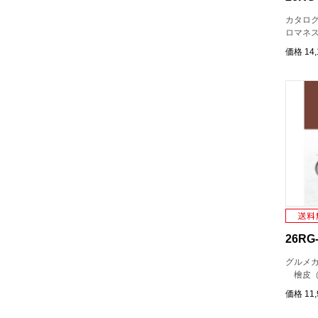
カタロ
ロマネ
価格
14
26RG-
グルメ
檜皮（
価格
11