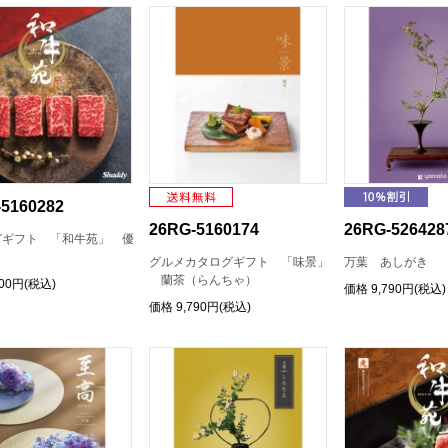
5160282
26RG-5160174
26RG-526428
グギフト 「和牛苑」 優
）
グルメカタログギフト 「味景」
万葉 あしがき
蘭茶（らんちゃ）
900円(税込)
価格
9,790円(税込)
価格
9,790円(税込)