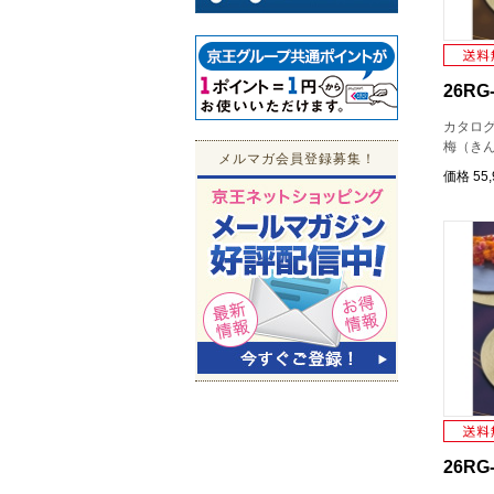
26RG-
カタロ
梅（き
メルマガ会員登録募集！
価格
55
26RG-