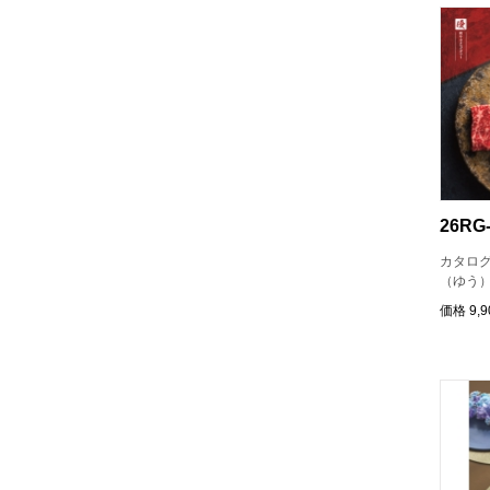
26RG-
カタロ
（ゆう
価格
9,