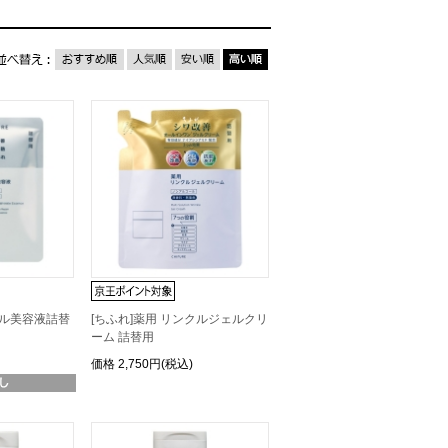
クル美容液詰替
[ちふれ]薬用 リンクルジェルクリ
ーム 詰替用
価格
2,750円(税込)