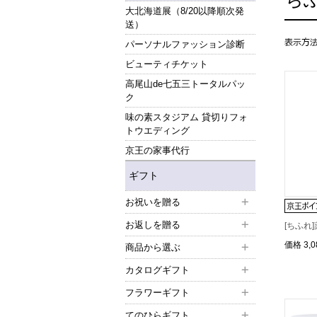
大北海道展（8/20以降順次発
送）
パーソナルファッション診断
ビューティチケット
高尾山de七五三トータルパッ
ク
味の素スタジアム 貸切りフォ
トウエディング
京王の家事代行
ギフト
お祝いを贈る
お返しを贈る
[ちふれ
価格
3,
商品から選ぶ
カタログギフト
フラワーギフト
てのひらギフト