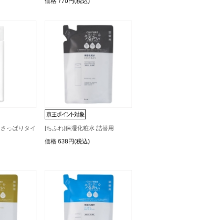
価格
770円(税込)
水 さっぱりタイ
[ちふれ]保湿化粧水 詰替用
価格
638円(税込)