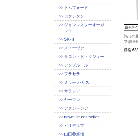
トムフォード
ロクシタン
ジョンマスターオーガニ
ック
[ちふれ
SK-Ⅱ
プ 詰替
スノーヴァ
価格
63
サロン・ド・リジュー
アンプルール
フラセラ
ミラー ハリス
サラシア
ヤーマン
アクシージア
newmine cosmetics
ビオデルマ
山田養蜂場