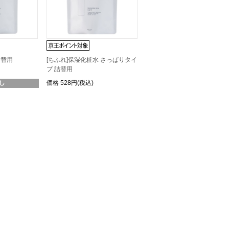
詰替用
[ちふれ]保湿化粧水 さっぱりタイ
プ 詰替用
価格
528円(税込)