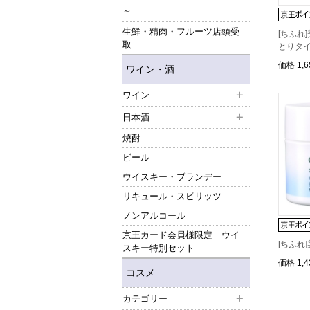
～
生鮮・精肉・フルーツ店頭受
[ちふれ]
取
とりタ
価格
1,
ワイン・酒
ワイン
日本酒
焼酎
ビール
ウイスキー・ブランデー
リキュール・スピリッツ
ノンアルコール
京王カード会員様限定 ウイ
[ちふれ
スキー特別セット
価格
1,
コスメ
カテゴリー