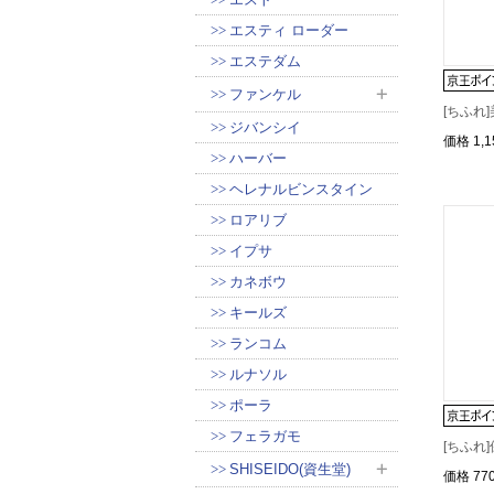
エスティ ローダー
エステダム
ファンケル
[ちふれ]
ジバンシイ
価格
1,
ハーバー
ヘレナルビンスタイン
ロアリブ
イプサ
カネボウ
キールズ
ランコム
ルナソル
ポーラ
フェラガモ
[ちふれ
SHISEIDO(資生堂)
価格
77