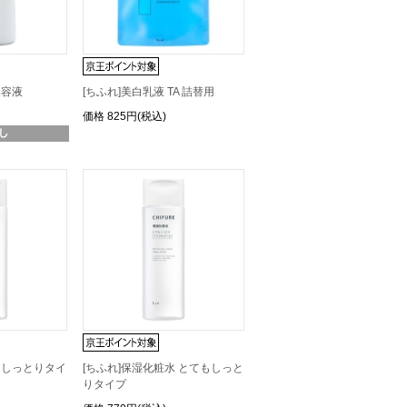
美容液
[ちふれ]美白乳液 TA 詰替用
価格
825円(税込)
水 しっとりタイ
[ちふれ]保湿化粧水 とてもしっと
りタイプ