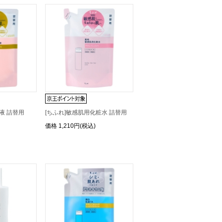
液 詰替用
[ちふれ]敏感肌用化粧水 詰替用
価格
1,210円(税込)