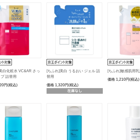
美白化粧水 VC&AR さっ
[ちふれ]美白 うるおい ジェル 詰
[ちふれ]敏感肌用乳
プ 詰替用
替用
価格
1,210円(税込)
320円(税込)
価格
1,320円(税込)