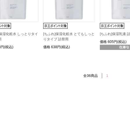
]保湿化粧水 しっとりタイ
[ちふれ]保湿化粧水 とてもしっと
[ちふれ]保湿乳液 
用
りタイプ 詰替用
価格
605円(税込)
8円(税込)
価格
638円(税込)
全36商品
1