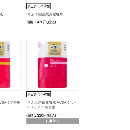
液
[ちふれ]敏感肌用化粧水
価格
1,430円(税込)
C&AR 詰替用
[ちふれ]美白化粧水 VC&AR しっ
とりタイプ 詰替用
価格
1,320円(税込)