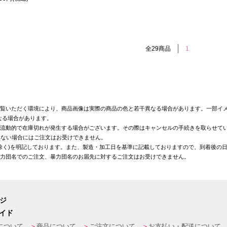
全29商品
1
覧いただく環境により、商品画像は実際の商品の色と若干異なる場合があります。一部イメ
なる場合があります。
が流動的で在庫切れが発生する場合がございます。その際はキャンセルの手続きを取らせて
きない場合にはご注文はお受けできません。
を除く)を明記しております。また、製造・加工日を基準に記載しておりますので、到着後の
暴力団名でのご注文、暴力団名のお届先に対するご注文はお受けできません。
ージ
イド
について
商品について
ご注文について
お支払い・配送について