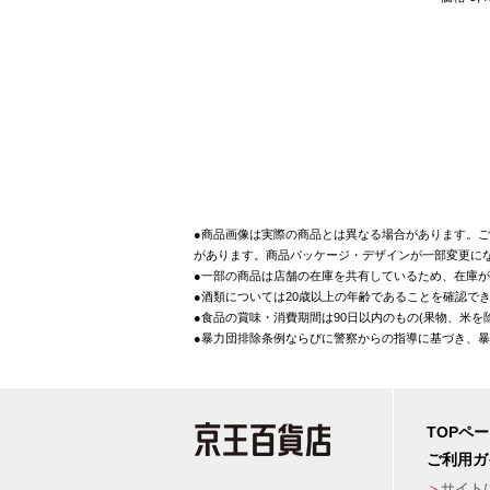
●商品画像は実際の商品とは異なる場合があります。ご
があります。商品パッケージ・デザインが一部変更に
●一部の商品は店舗の在庫を共有しているため、在庫
●酒類については20歳以上の年齢であることを確認で
●食品の賞味・消費期間は90日以内のもの(果物、米
●暴力団排除条例ならびに警察からの指導に基づき、
TOPペ
ご利用ガ
サイト