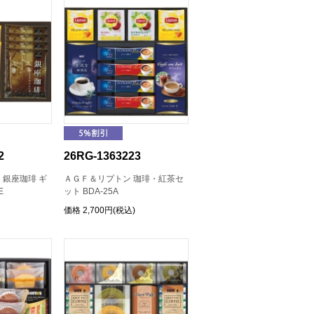
2
26RG-1363223
銀座珈琲 ギ
ＡＧＦ＆リプトン 珈琲・紅茶セ
E
ット BDA-25A
価格
2,700円(税込)