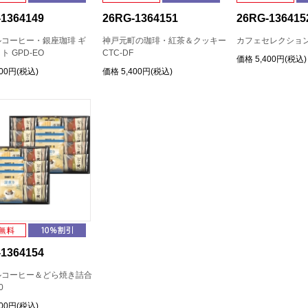
1364149
26RG-1364151
26RG-136415
コーヒー・銀座珈琲 ギ
神戸元町の珈琲・紅茶＆クッキー
カフェセレクション 
 GPD-EO
CTC-DF
価格
5,400円(税込)
400円(税込)
価格
5,400円(税込)
1364154
ルコーヒー＆どら焼き詰合
0
400円(税込)