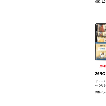
価格
1,
26RG-
ドトー
せ DR-3
価格
3,