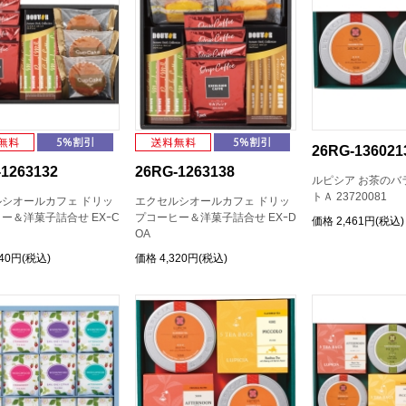
26RG-136021
1263132
26RG-1263138
ルピシア お茶のバ
トＡ 23720081
シオールカフェ ドリッ
エクセルシオールカフェ ドリッ
ー＆洋菓子詰合せ EXｰC
プコーヒー＆洋菓子詰合せ EXｰD
価格
2,461円(税込)
OA
240円(税込)
価格
4,320円(税込)