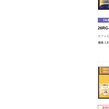
26RG-
カフェセ
価格
1,