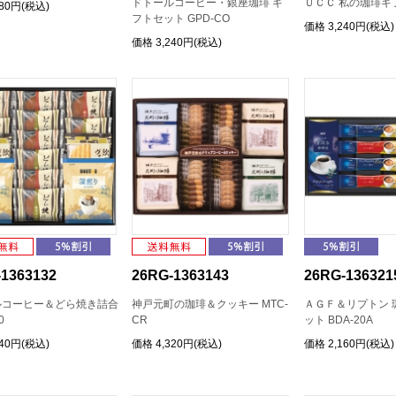
ドトールコーヒー・銀座珈琲 ギ
ＵＣＣ 私の珈琲ギフ
080円(税込)
フトセット GPD-CO
価格
3,240円(税込)
価格
3,240円(税込)
1363132
26RG-1363143
26RG-136321
ルコーヒー＆どら焼き詰合
神戸元町の珈琲＆クッキー MTC-
ＡＧＦ＆リプトン 
0
CR
ット BDA-20A
240円(税込)
価格
4,320円(税込)
価格
2,160円(税込)