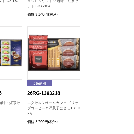
ト OZｰDU
ＡＧＦ＆リプトン 珈琲・紅茶セ
ット BDA-30A
価格
3,240円(税込)
5
26RG-1363218
珈琲・紅茶セ
エクセルシオールカフェ ドリッ
プコーヒー＆洋菓子詰合せ EXｰB
EA
価格
2,700円(税込)