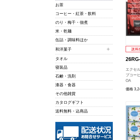
お茶
コーヒー・紅茶・飲料
のり・梅干・佃煮
米・乾麺
缶詰・調味料ほか
和洋菓子
タオル
26RG-
寝装品
エクセル
プコーヒ
石鹸・洗剤
OA
漆器・食器
価格
3,
その他雑貨
カタログギフト
送料無料・込商品