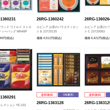
1360231
26RG-1360242
26RG-136026
ウッド ワイルド ストロ
ルピシア お茶のバラエティセッ
ルピシア お茶のバ
ティーバッグ WN48P
トＢ 23720135
トＣ 23720083
240円(税込)
価格
4,011円(税込)
価格
6,421円(税込)
1360291
26RG-1363128
26RG-136312
レクション YE-102