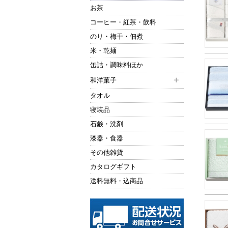
お茶
コーヒー・紅茶・飲料
のり・梅干・佃煮
米・乾麺
缶詰・調味料ほか
和洋菓子
タオル
寝装品
石鹸・洗剤
漆器・食器
その他雑貨
カタログギフト
送料無料・込商品