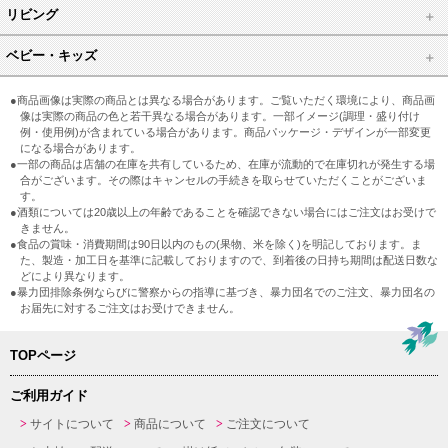
リビング
ベビー・キッズ
●商品画像は実際の商品とは異なる場合があります。ご覧いただく環境により、商品画
像は実際の商品の色と若干異なる場合があります。一部イメージ(調理・盛り付け
例・使用例)が含まれている場合があります。商品パッケージ・デザインが一部変更
になる場合があります。
●一部の商品は店舗の在庫を共有しているため、在庫が流動的で在庫切れが発生する場
合がございます。その際はキャンセルの手続きを取らせていただくことがございま
す。
●酒類については20歳以上の年齢であることを確認できない場合にはご注文はお受けで
きません。
●食品の賞味・消費期間は90日以内のもの(果物、米を除く)を明記しております。ま
た、製造・加工日を基準に記載しておりますので、到着後の日持ち期間は配送日数な
どにより異なります。
●暴力団排除条例ならびに警察からの指導に基づき、暴力団名でのご注文、暴力団名の
お届先に対するご注文はお受けできません。
TOPページ
ご利用ガイド
サイトについて
商品について
ご注文について