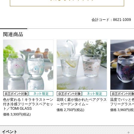
会計コード：8621-1009
色が変わる！キラキラストーン
花咲く庭が描かれたペアグラス
温度でパッと
付き冷感フリーグラスペアセッ
～ガーデンタイム～
フリーグラス
ト／TOMI GLASS
価格
2,750
円(税込)
価格
3,960
円(税
価格
3,300
円(税込)
イベント