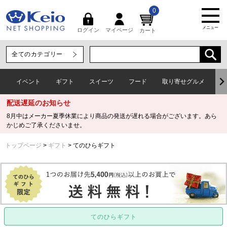
0
メニュー
マイページ
ログイン
カート
イベント
ギフト
スイーツ
フード
取り寄せグルメ
ワ
配送遅延のお知らせ
8月中はメーカー夏季休業により商品の発送が遅れる場合がございます。あら
かじめご了承くださいませ。
トップページ
ギフト
てのひらギフト