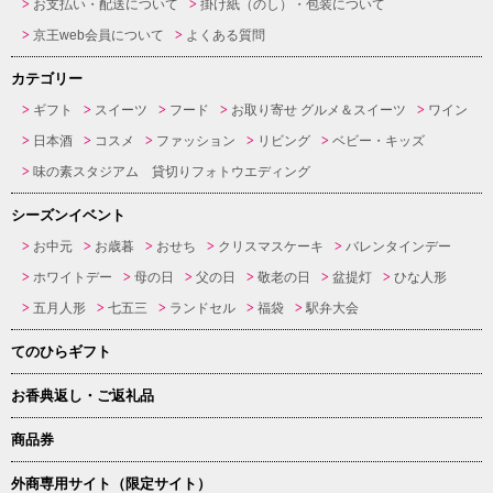
お支払い・配送について
掛け紙（のし）・包装について
京王web会員について
よくある質問
カテゴリー
ギフト
スイーツ
フード
お取り寄せ グルメ＆スイーツ
ワイン
日本酒
コスメ
ファッション
リビング
ベビー・キッズ
味の素スタジアム 貸切りフォトウエディング
シーズンイベント
お中元
お歳暮
おせち
クリスマスケーキ
バレンタインデー
ホワイトデー
母の日
父の日
敬老の日
盆提灯
ひな人形
五月人形
七五三
ランドセル
福袋
駅弁大会
てのひらギフト
お香典返し・ご返礼品
商品券
外商専用サイト（限定サイト）