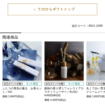
てのひらギフトトップ
＞
会計コード：8621-1009
ふたつの青色が薫る お香セッ
森林の香り漂うフォレストアロ
丸くて白い雪
ト／AO
マディフューザー／KUSU
クリームメー
HANDMADE
価格
3,960
円(税込)
価格
3,850
円(税
価格
4,400
円(税込)