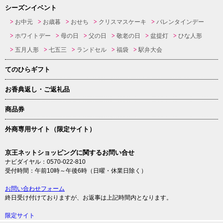
シーズンイベント
お中元
お歳暮
おせち
クリスマスケーキ
バレンタインデー
ホワイトデー
母の日
父の日
敬老の日
盆提灯
ひな人形
五月人形
七五三
ランドセル
福袋
駅弁大会
てのひらギフト
お香典返し・ご返礼品
商品券
外商専用サイト（限定サイト）
京王ネットショッピングに関するお問い合せ
ナビダイヤル：0570-022-810
受付時間：午前10時～午後6時（日曜・休業日除く）
お問い合わせフォーム
終日受け付けておりますが、お返事は上記時間内となります。
限定サイト