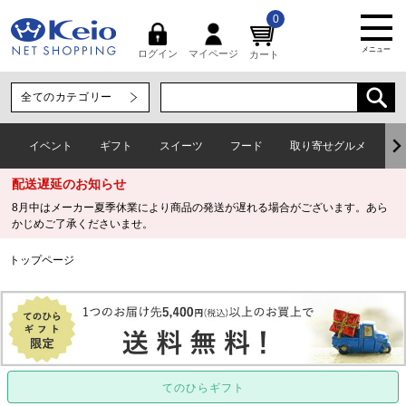
0
メニュー
マイページ
ログイン
カート
イベント
ギフト
スイーツ
フード
取り寄せグルメ
ワ
配送遅延のお知らせ
8月中はメーカー夏季休業により商品の発送が遅れる場合がございます。あら
かじめご了承くださいませ。
トップページ