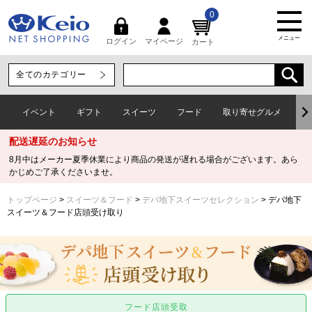
0
メニュー
マイページ
ログイン
カート
イベント
ギフト
スイーツ
フード
取り寄せグルメ
ワ
配送遅延のお知らせ
8月中はメーカー夏季休業により商品の発送が遅れる場合がございます。あら
かじめご了承くださいませ。
トップページ
スイーツ＆フード
デパ地下スイーツセレクション
デパ地下
スイーツ＆フード店頭受け取り