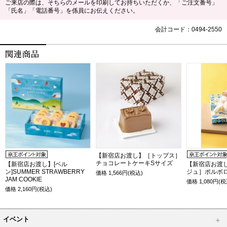
ご来店の際は、そちらのメールを印刷してお持ちいただくか、「ご注文番号」
「氏名」「電話番号」を係員にお伝えください。
会計コード：0494-2550
【新宿店お渡し】［トップス］
チョコレートケーキSサイズ
【新宿店お渡し】[ベル
【新宿店お渡
ン]SUMMER STRAWBERRY
ジュ］ポルボロ
価格
1,566
円(税込)
JAM COOKIE
価格
1,080
円(税
価格
2,160
円(税込)
イベント