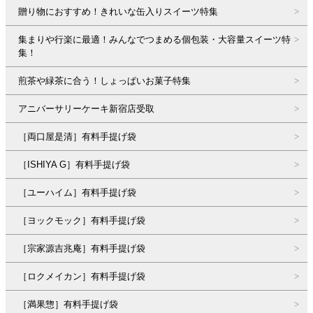
贈り物におすすめ！きれいな缶入りスイーツ特集
集まりや行楽に最適！みんなでつまめる個包装・大容量スイーツ特
集！
煎茶や緑茶に合う！しょっぱいお菓子特集
アニバーサリーケーキ新宿店受取
［両口屋是清］有料手提げ袋
［ISHIYA G］有料手提げ袋
［ユーハイム］有料手提げ袋
［ヨックモック］有料手提げ袋
［宗家源吉兆庵］有料手提げ袋
［ロクメイカン］有料手提げ袋
［満果惣］有料手提げ袋