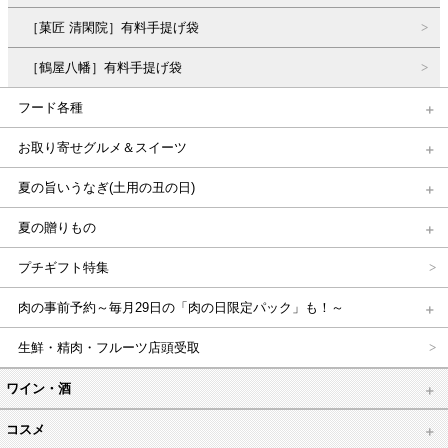
［菓匠 清閑院］有料手提げ袋
［鶴屋八幡］有料手提げ袋
フード各種
お取り寄せグルメ＆スイーツ
夏の旨いうなぎ(土用の丑の日)
夏の贈りもの
プチギフト特集
肉の事前予約～毎月29日の「肉の日限定パック」も！～
生鮮・精肉・フルーツ店頭受取
ワイン・酒
コスメ