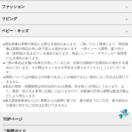
ファッション
リビング
ベビー・キッズ
●商品画像は実際の商品とは異なる場合があります。ご覧いただく環境により、商品画
像は実際の商品の色と若干異なる場合があります。一部イメージ(調理・盛り付け
例・使用例)が含まれている場合があります。商品パッケージ・デザインが一部変更
になる場合があります。
●一部の商品は店舗の在庫を共有しているため、在庫が流動的で在庫切れが発生する場
合がございます。その際はキャンセルの手続きを取らせていただくことがございま
す。
●酒類については20歳以上の年齢であることを確認できない場合にはご注文はお受けで
きません。
●食品の賞味・消費期間は90日以内のもの(果物、米を除く)を明記しております。ま
た、製造・加工日を基準に記載しておりますので、到着後の日持ち期間は配送日数な
どにより異なります。
●暴力団排除条例ならびに警察からの指導に基づき、暴力団名でのご注文、暴力団名の
お届先に対するご注文はお受けできません。
TOPページ
ご利用ガイド