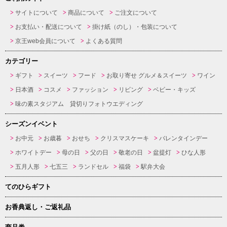
サイトについて
商品について
ご注文について
お支払い・配送について
掛け紙（のし）・包装について
京王web会員について
よくある質問
カテゴリー
ギフト
スイーツ
フード
お取り寄せ グルメ＆スイーツ
ワイン
日本酒
コスメ
ファッション
リビング
ベビー・キッズ
味の素スタジアム 貸切りフォトウエディング
シーズンイベント
お中元
お歳暮
おせち
クリスマスケーキ
バレンタインデー
ホワイトデー
母の日
父の日
敬老の日
盆提灯
ひな人形
五月人形
七五三
ランドセル
福袋
駅弁大会
てのひらギフト
お香典返し・ご返礼品