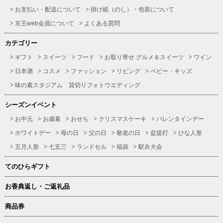
お支払い・配送について
掛け紙（のし）・包装について
京王web会員について
よくある質問
カテゴリー
ギフト
スイーツ
フード
お取り寄せ グルメ＆スイーツ
ワイン
日本酒
コスメ
ファッション
リビング
ベビー・キッズ
味の素スタジアム 貸切りフォトウエディング
シーズンイベント
お中元
お歳暮
おせち
クリスマスケーキ
バレンタインデー
ホワイトデー
母の日
父の日
敬老の日
盆提灯
ひな人形
五月人形
七五三
ランドセル
福袋
駅弁大会
てのひらギフト
お香典返し・ご返礼品
商品券