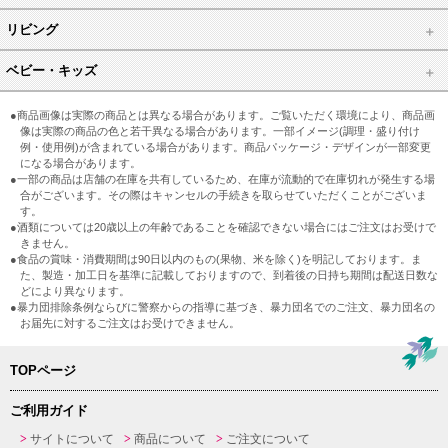
リビング
ベビー・キッズ
●商品画像は実際の商品とは異なる場合があります。ご覧いただく環境により、商品画
像は実際の商品の色と若干異なる場合があります。一部イメージ(調理・盛り付け
例・使用例)が含まれている場合があります。商品パッケージ・デザインが一部変更
になる場合があります。
●一部の商品は店舗の在庫を共有しているため、在庫が流動的で在庫切れが発生する場
合がございます。その際はキャンセルの手続きを取らせていただくことがございま
す。
●酒類については20歳以上の年齢であることを確認できない場合にはご注文はお受けで
きません。
●食品の賞味・消費期間は90日以内のもの(果物、米を除く)を明記しております。ま
た、製造・加工日を基準に記載しておりますので、到着後の日持ち期間は配送日数な
どにより異なります。
●暴力団排除条例ならびに警察からの指導に基づき、暴力団名でのご注文、暴力団名の
お届先に対するご注文はお受けできません。
TOPページ
ご利用ガイド
サイトについて
商品について
ご注文について