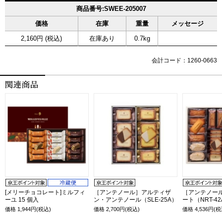
商品番号:SWEE-205007
価格
在庫
重量
メッセージ
2,160円 (税込)
在庫あり
0.7kg
会計コード：1260-0663
[メリーチョコレート]ミルフィ
［アンテノール］アルティザ
［アンテノー
ーユ 15 個入
ン・アンテノール（SLE-25A）
ート（NRT-4
価格
1,944
円(税込)
価格
2,700
円(税込)
価格
4,536
円(税