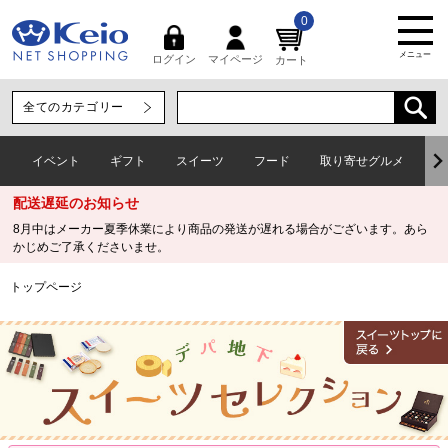
0
メニュー
マイページ
ログイン
カート
イベント
ギフト
スイーツ
フード
取り寄せグルメ
ワ
配送遅延のお知らせ
8月中はメーカー夏季休業により商品の発送が遅れる場合がございます。あら
かじめご了承くださいませ。
トップページ