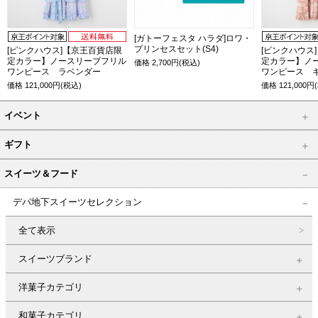
[ガトーフェスタ ハラダ]ロワ・
プリンセスセット(S4)
[ピンクハウス]【京王百貨店限
[ピンクハウス
定カラー】ノースリーブフリル
定カラー】ノ
価格
2,700
円(税込)
ワンピース ラベンダー
ワンピース 
価格
121,000
円(税込)
価格
121,000
円
イベント
ギフト
スイーツ＆フード
デパ地下スイーツセレクション
全て表示
スイーツブランド
洋菓子カテゴリ
和菓子カテゴリ