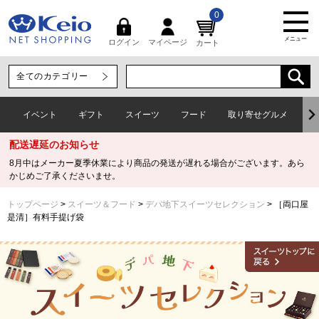
0
メニュー
マイページ
ログイン
カート
イベント
ギフト
スイーツ
フード
取り寄せグルメ
ワ
配送遅延のお知らせ
8月中はメーカー夏季休業により商品の発送が遅れる場合がございます。あら
かじめご了承くださいませ。
トップページ
スイーツ＆フード
デパ地下スイーツセレクション
［両口屋
是清］有料手提げ袋