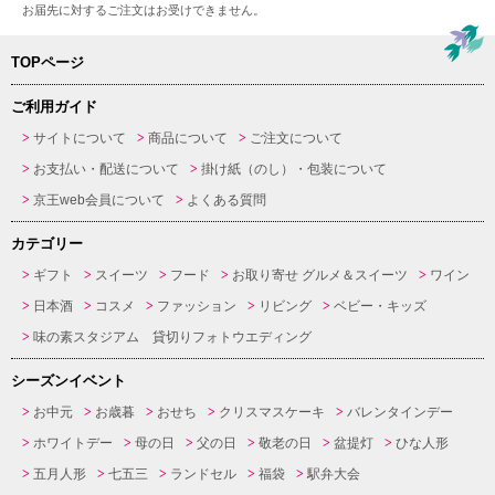
お届先に対するご注文はお受けできません。
TOPページ
ご利用ガイド
サイトについて
商品について
ご注文について
お支払い・配送について
掛け紙（のし）・包装について
京王web会員について
よくある質問
カテゴリー
ギフト
スイーツ
フード
お取り寄せ グルメ＆スイーツ
ワイン
日本酒
コスメ
ファッション
リビング
ベビー・キッズ
味の素スタジアム 貸切りフォトウエディング
シーズンイベント
お中元
お歳暮
おせち
クリスマスケーキ
バレンタインデー
ホワイトデー
母の日
父の日
敬老の日
盆提灯
ひな人形
五月人形
七五三
ランドセル
福袋
駅弁大会