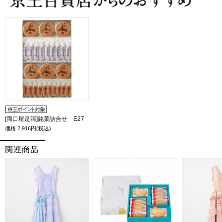
[両口屋是清]銘菓詰合せ E27
価格
2,916円(税込)