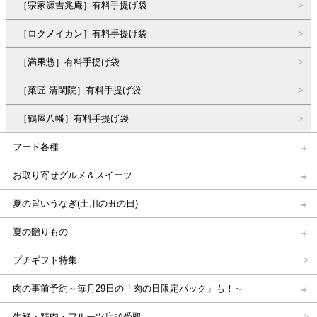
［宗家源吉兆庵］有料手提げ袋
［ロクメイカン］有料手提げ袋
［満果惣］有料手提げ袋
［菓匠 清閑院］有料手提げ袋
［鶴屋八幡］有料手提げ袋
フード各種
お取り寄せグルメ＆スイーツ
夏の旨いうなぎ(土用の丑の日)
夏の贈りもの
プチギフト特集
肉の事前予約～毎月29日の「肉の日限定パック」も！～
生鮮・精肉・フルーツ店頭受取