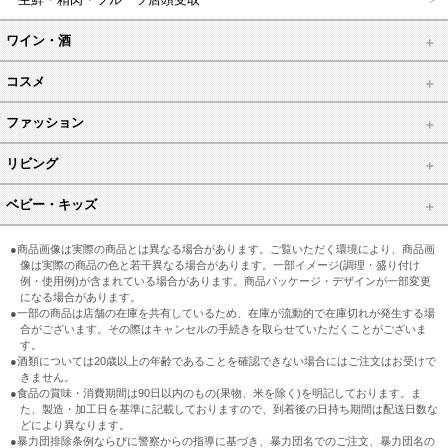
ワイン・酒
コスメ
ファッション
リビング
ベビー・キッズ
●商品画像は実際の商品とは異なる場合があります。ご覧いただく環境により、商品画
像は実際の商品の色と若干異なる場合があります。一部イメージ(調理・盛り付け
例・使用例)が含まれている場合があります。商品パッケージ・デザインが一部変更
になる場合があります。
●一部の商品は店舗の在庫を共有しているため、在庫が流動的で在庫切れが発生する場
合がございます。その際はキャンセルの手続きを取らせていただくことがございま
す。
●酒類については20歳以上の年齢であることを確認できない場合にはご注文はお受けで
きません。
●食品の賞味・消費期間は90日以内のもの(果物、米を除く)を明記しております。ま
た、製造・加工日を基準に記載しておりますので、到着後の日持ち期間は配送日数な
どにより異なります。
●暴力団排除条例ならびに警察からの指導に基づき、暴力団名でのご注文、暴力団名の