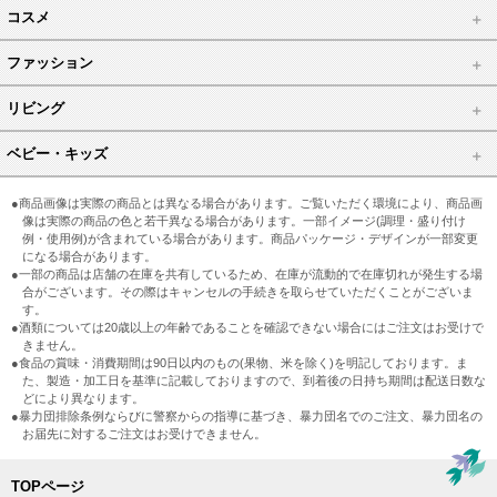
コスメ
ファッション
リビング
ベビー・キッズ
●商品画像は実際の商品とは異なる場合があります。ご覧いただく環境により、商品画
像は実際の商品の色と若干異なる場合があります。一部イメージ(調理・盛り付け
例・使用例)が含まれている場合があります。商品パッケージ・デザインが一部変更
になる場合があります。
●一部の商品は店舗の在庫を共有しているため、在庫が流動的で在庫切れが発生する場
合がございます。その際はキャンセルの手続きを取らせていただくことがございま
す。
●酒類については20歳以上の年齢であることを確認できない場合にはご注文はお受けで
きません。
●食品の賞味・消費期間は90日以内のもの(果物、米を除く)を明記しております。ま
た、製造・加工日を基準に記載しておりますので、到着後の日持ち期間は配送日数な
どにより異なります。
●暴力団排除条例ならびに警察からの指導に基づき、暴力団名でのご注文、暴力団名の
お届先に対するご注文はお受けできません。
TOPページ