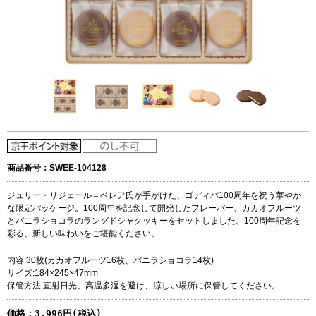
商品番号：SWEE-104128
ジュリー・リジェール＝ベレア氏が手がけた、ゴディバ100周年を祝う華やか
な限定パッケージ。100周年を記念して開発したフレーバー、カカオフルーツ
とバニラショコラのラングドシャクッキーをセットしました。100周年記念を
彩る、新しい味わいをご堪能ください。
内容:30枚(カカオフルーツ16枚、バニラショコラ14枚)
サイズ:184×245×47mm
保管方法:直射日光、高温多湿を避け、涼しい場所に保管してください。
価格：
3,996円(税込)