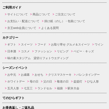
ご利用ガイド
サイトについて
商品について
ご注文について
お支払い・配送について
掛け紙（のし）・包装について
京王web会員について
よくある質問
カテゴリー
ギフト
スイーツ
フード
お取り寄せ グルメ＆スイーツ
ワイン
日本酒
コスメ
ファッション
リビング
ベビー・キッズ
味の素スタジアム 貸切りフォトウエディング
シーズンイベント
お中元
お歳暮
おせち
クリスマスケーキ
バレンタインデー
ホワイトデー
母の日
父の日
敬老の日
盆提灯
ひな人形
五月人形
七五三
ランドセル
福袋
駅弁大会
てのひらギフト
お香典返し・ご返礼品