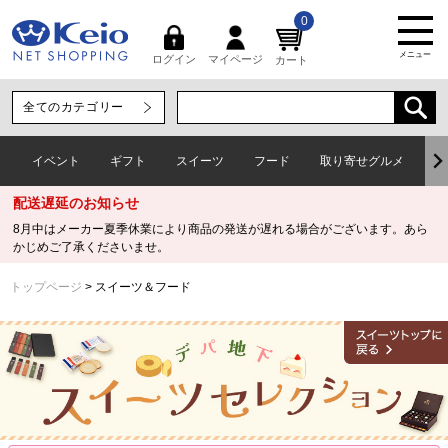
0
メニュー
マイページ
ログイン
カート
イベント
ギフト
スイーツ
フード
取り寄せグルメ
ワ
配送遅延のお知らせ
8月中はメーカー夏季休業により商品の発送が遅れる場合がございます。あら
かじめご了承くださいませ。
トップページ
スイーツ＆フード