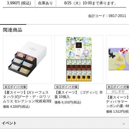
3,996円 (税込)
在庫あり
8/25（火）10:00まで承ります。
会計コード：0817-2011
【夏スイーツ】[ガトーフェス
【夏スイーツ】［ゴディバ］羊
タ ハラダ]グーテ・デ・ロワ ソ
羹 10個入
【夏スイーツ
ムリエ セレクション/化粧箱3段
ディバ サマー 
価格
6,102
円(税込)
ッポンの夏- 4
価格
4,320
円(税込)
価格
1,512
円(税
イベント