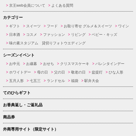
京王web会員について
よくある質問
カテゴリー
ギフト
スイーツ
フード
お取り寄せ グルメ＆スイーツ
ワイン
日本酒
コスメ
ファッション
リビング
ベビー・キッズ
味の素スタジアム 貸切りフォトウエディング
シーズンイベント
お中元
お歳暮
おせち
クリスマスケーキ
バレンタインデー
ホワイトデー
母の日
父の日
敬老の日
盆提灯
ひな人形
五月人形
七五三
ランドセル
福袋
駅弁大会
てのひらギフト
お香典返し・ご返礼品
商品券
外商専用サイト（限定サイト）