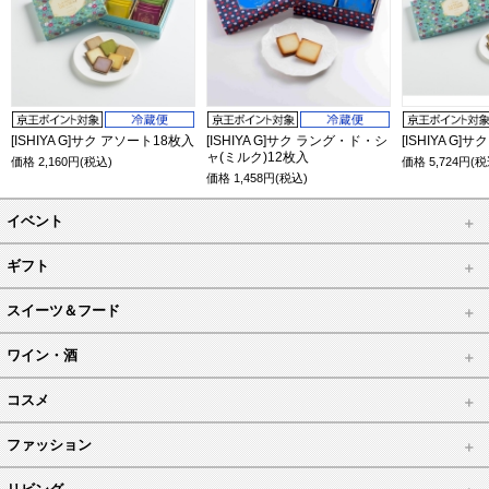
[ISHIYA G]サク アソート18枚入
[ISHIYA G]サク ラング・ド・シ
[ISHIYA G
ャ(ミルク)12枚入
価格
2,160
円(税込)
価格
5,724
円(税
価格
1,458
円(税込)
イベント
ギフト
スイーツ＆フード
ワイン・酒
コスメ
ファッション