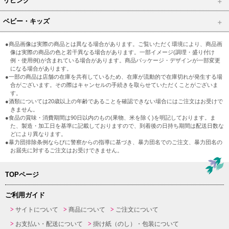
リビング
ベビー・キッズ
●商品画像は実際の商品とは異なる場合があります。ご覧いただく環境により、商品画
像は実際の商品の色と若干異なる場合があります。一部イメージ(調理・盛り付け
例・使用例)が含まれている場合があります。商品パッケージ・デザインが一部変更
になる場合があります。
●一部の商品は店舗の在庫を共有しているため、在庫が流動的で在庫切れが発生する場
合がございます。その際はキャンセルの手続きを取らせていただくことがございま
す。
●酒類については20歳以上の年齢であることを確認できない場合にはご注文はお受けで
きません。
●食品の賞味・消費期間は90日以内のもの(果物、米を除く)を明記しております。ま
た、製造・加工日を基準に記載しておりますので、到着後の日持ち期間は配送日数な
どにより異なります。
●暴力団排除条例ならびに警察からの指導に基づき、暴力団名でのご注文、暴力団名の
お届先に対するご注文はお受けできません。
TOPページ
ご利用ガイド
サイトについて
商品について
ご注文について
お支払い・配送について
掛け紙（のし）・包装について