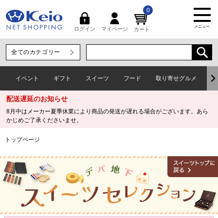
0
メニュー
マイページ
ログイン
カート
イベント
ギフト
スイーツ
フード
取り寄せグルメ
ワ
配送遅延のお知らせ
8月中はメーカー夏季休業により商品の発送が遅れる場合がございます。あら
かじめご了承くださいませ。
トップページ