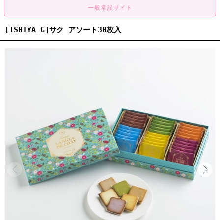
[ISHIYA G]サク アソート30枚入