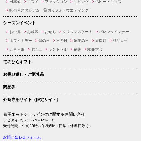
日本酒
コスメ
ファッション
リビング
ベビー・キッズ
味の素スタジアム 貸切りフォトウエディング
シーズンイベント
お中元
お歳暮
おせち
クリスマスケーキ
バレンタインデー
ホワイトデー
母の日
父の日
敬老の日
盆提灯
ひな人形
五月人形
七五三
ランドセル
福袋
駅弁大会
てのひらギフト
お香典返し・ご返礼品
商品券
外商専用サイト（限定サイト）
京王ネットショッピングに関するお問い合せ
ナビダイヤル：0570-022-810
受付時間：午前10時～午後6時（日曜・休業日除く）
お問い合わせフォーム