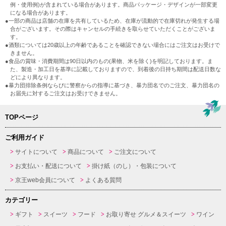
例・使用例)が含まれている場合があります。商品パッケージ・デザインが一部変更
になる場合があります。
●一部の商品は店舗の在庫を共有しているため、在庫が流動的で在庫切れが発生する場
合がございます。その際はキャンセルの手続きを取らせていただくことがございま
す。
●酒類については20歳以上の年齢であることを確認できない場合にはご注文はお受けで
きません。
●食品の賞味・消費期間は90日以内のもの(果物、米を除く)を明記しております。ま
た、製造・加工日を基準に記載しておりますので、到着後の日持ち期間は配送日数な
どにより異なります。
●暴力団排除条例ならびに警察からの指導に基づき、暴力団名でのご注文、暴力団名の
お届先に対するご注文はお受けできません。
TOPページ
ご利用ガイド
サイトについて
商品について
ご注文について
お支払い・配送について
掛け紙（のし）・包装について
京王web会員について
よくある質問
カテゴリー
ギフト
スイーツ
フード
お取り寄せ グルメ＆スイーツ
ワイン