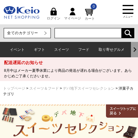
0
メニュー
マイページ
ログイン
カート
イベント
ギフト
スイーツ
フード
取り寄せグルメ
ワ
配送遅延のお知らせ
8月中はメーカー夏季休業により商品の発送が遅れる場合がございます。あら
かじめご了承くださいませ。
トップページ
スイーツ＆フード
デパ地下スイーツセレクション
洋菓子カ
テゴリ