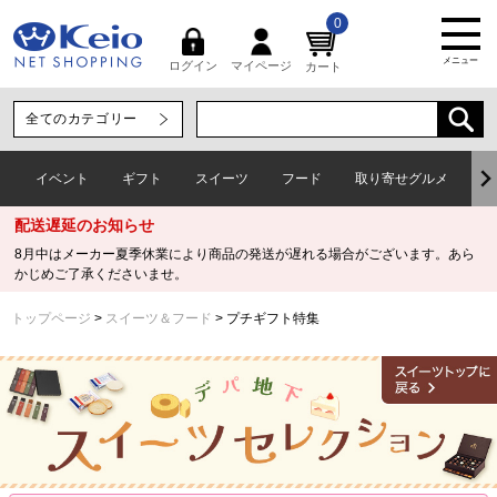
0
メニュー
マイページ
ログイン
カート
イベント
ギフト
スイーツ
フード
取り寄せグルメ
ワ
配送遅延のお知らせ
8月中はメーカー夏季休業により商品の発送が遅れる場合がございます。あら
かじめご了承くださいませ。
トップページ
スイーツ＆フード
プチギフト特集