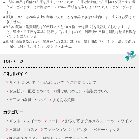
●一部の商品は店舗の在庫を共有しているため、在庫が流動的で在庫切れが発生する場
合がございます。その際はキャンセルの手続きを取らせていただくことがございま
す。
●酒類については20歳以上の年齢であることを確認できない場合にはご注文はお受けで
きません。
●食品の賞味・消費期間は90日以内のもの(果物、米を除く)を明記しております。ま
た、製造・加工日を基準に記載しておりますので、到着後の日持ち期間は配送日数な
どにより異なります。
●暴力団排除条例ならびに警察からの指導に基づき、暴力団名でのご注文、暴力団名の
お届先に対するご注文はお受けできません。
TOPページ
ご利用ガイド
サイトについて
商品について
ご注文について
お支払い・配送について
掛け紙（のし）・包装について
京王web会員について
よくある質問
カテゴリー
ギフト
スイーツ
フード
お取り寄せ グルメ＆スイーツ
ワイン
日本酒
コスメ
ファッション
リビング
ベビー・キッズ
味の素スタジアム 貸切りフォトウエディング