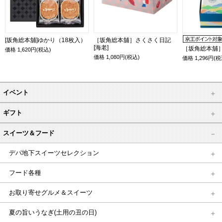
[坂角総本舖]ゆかり（18枚入）
［坂角総本舖］さくさく日記
[海老]
［坂角総本舖
価格
1,620
円(税込)
価格
1,080
円(税込)
価格
1,296
円(税
イベント
ギフト
スイーツ＆フード
デパ地下スイーツセレクション
フード各種
お取り寄せグルメ＆スイーツ
夏の旨いうなぎ(土用の丑の日)