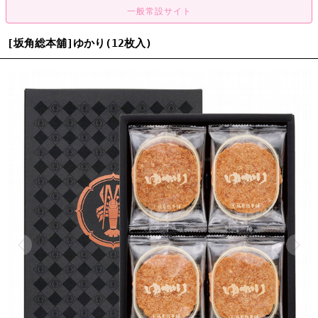
[坂角総本舖]ゆかり(12枚入)