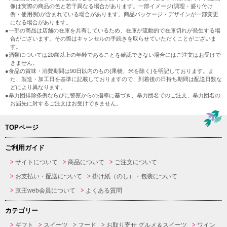
像は実際の商品の色と若干異なる場合があります。一部イメージ(調理・盛り付け
例・使用例)が含まれている場合があります。商品パッケージ・デザインが一部変更
になる場合があります。
●一部の商品は店舗の在庫を共有しているため、在庫が流動的で在庫切れが発生する場
合がございます。その際はキャンセルの手続きを取らせていただくことがございま
す。
●酒類については20歳以上の年齢であることを確認できない場合にはご注文はお受けで
きません。
●食品の賞味・消費期間は90日以内のもの(果物、米を除く)を明記しております。ま
た、製造・加工日を基準に記載しておりますので、到着後の日持ち期間は配送日数な
どにより異なります。
●暴力団排除条例ならびに警察からの指導に基づき、暴力団名でのご注文、暴力団名の
お届先に対するご注文はお受けできません。
TOPページ
ご利用ガイド
サイトについて
商品について
ご注文について
お支払い・配送について
掛け紙（のし）・包装について
京王web会員について
よくある質問
カテゴリー
ギフト
スイーツ
フード
お取り寄せ グルメ＆スイーツ
ワイン