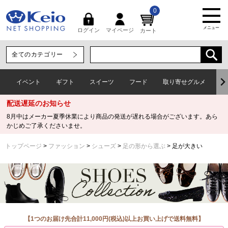
0
メニュー
マイページ
ログイン
カート
イベント
ギフト
スイーツ
フード
取り寄せグルメ
ワ
配送遅延のお知らせ
8月中はメーカー夏季休業により商品の発送が遅れる場合がございます。あら
かじめご了承くださいませ。
トップページ
ファッション
シューズ
足の形から選ぶ
足が大きい
【1つのお届け先合計11,000円(税込)以上お買い上げで送料無料】