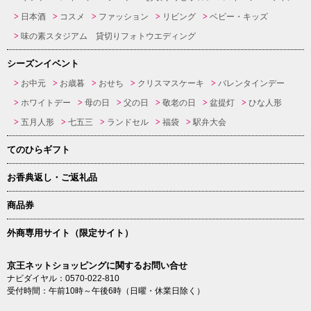
日本酒
コスメ
ファッション
リビング
ベビー・キッズ
味の素スタジアム 貸切りフォトウエディング
シーズンイベント
お中元
お歳暮
おせち
クリスマスケーキ
バレンタインデー
ホワイトデー
母の日
父の日
敬老の日
盆提灯
ひな人形
五月人形
七五三
ランドセル
福袋
駅弁大会
てのひらギフト
お香典返し・ご返礼品
商品券
外商専用サイト（限定サイト）
京王ネットショッピングに関するお問い合せ
ナビダイヤル：0570-022-810
受付時間：午前10時～午後6時（日曜・休業日除く）