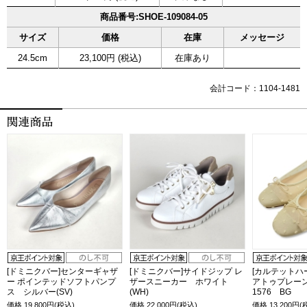
商品番号:SHOE-109084-05
サイズ
価格
在庫
メッセージ
24.5cm
23,100円 (税込)
在庫あり
会計コード：1104-1481
[ドミニクバー]センターギャザ
[ドミニクバー]サイドジップ レ
[カルテットハ
ー ポインテッドソフトパンプ
ザースニーカー ホワイト
アトゥプレー
ス シルバー(SV)
(WH)
1576 BG
価格
19,800
円(税込)
価格
22,000
円(税込)
価格
13,200
円(