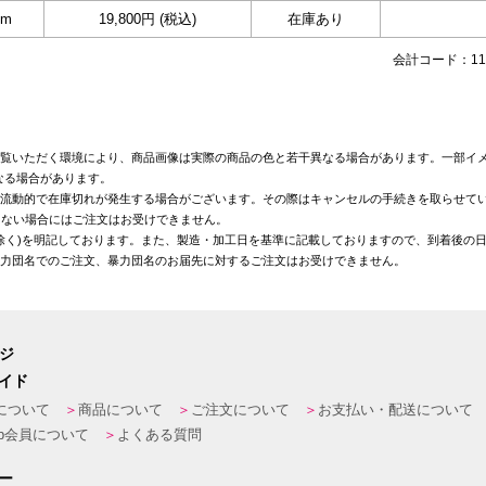
cm
19,800円 (税込)
在庫あり
会計コード：110
覧いただく環境により、商品画像は実際の商品の色と若干異なる場合があります。一部イメ
なる場合があります。
が流動的で在庫切れが発生する場合がございます。その際はキャンセルの手続きを取らせて
きない場合にはご注文はお受けできません。
を除く)を明記しております。また、製造・加工日を基準に記載しておりますので、到着後の
暴力団名でのご注文、暴力団名のお届先に対するご注文はお受けできません。
ージ
イド
について
商品について
ご注文について
お支払い・配送について
eb会員について
よくある質問
ー