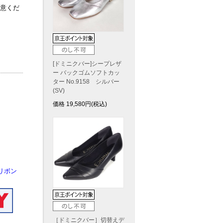
意くだ
[ドミニクバー]シープレザ
ー バックゴムソフトカッ
ター No.9158 シルバー
(SV)
価格
19,580
円(税込)
リボン
［ドミニクバー］切替えデ