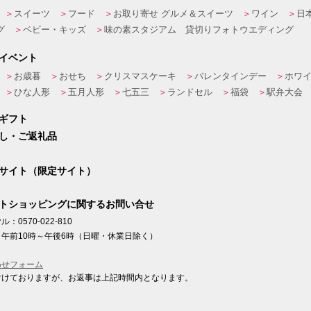
スイーツ
フード
お取り寄せ グルメ＆スイーツ
ワイン
日
グ
ベビー・キッズ
味の素スタジアム 貸切りフォトウエディング
イベント
お歳暮
おせち
クリスマスケーキ
バレンタインデー
ホワ
ひな人形
五月人形
七五三
ランドセル
福袋
駅弁大会
ギフト
し・ご返礼品
サイト（限定サイト）
トショッピングに関するお問い合せ
：0570-022-810
午前10時～午後6時（日曜・休業日除く）
わせフォーム
付けておりますが、お返事は上記時間内となります。
ト