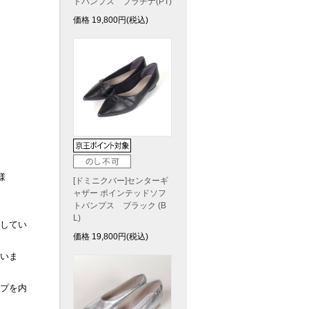
トパンプス プラチナ(PT)
価格
19,800
円(税込)
様
[ドミニクバー]センターギ
ャザー ポインテッドソフ
トパンプス ブラック (B
L)
してい
価格
19,800
円(税込)
ていま
プを内