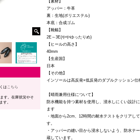
【素材】
アッパー：牛革
裏：生地(ポリエステル)
本底：合成ゴム
【靴幅】
2E～3E(ややゆったりめ)
【ヒールの高さ】
40mm
【生産国】
日本
【その他】
インソールは高反発×低反発のダブルクッション仕
くは
こちら
【晴雨兼用仕様について】
します。在庫状況やそ
防水機能を持つ素材を使用し、浸水しにくい設計に
ます。
ます
・地面から2cm、12時間の耐水テストをクリアし
す。
・アッパーの縫い目から浸水しないよう、防水テー
蔵しています。