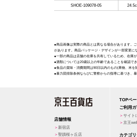
SHOE-109078-05
24.5
●商品画像は実際の商品とは異なる場合があります。ご
があります。商品パッケージ・デザインが一部変更に
●一部の商品は店舗の在庫を共有しているため、在庫
●酒類については20歳以上の年齢であることを確認で
●食品の賞味・消費期間は90日以内のもの(果物、米
●暴力団排除条例ならびに警察からの指導に基づき、
TOPペ
ご利用ガ
サイト
店舗情報
京王w
新宿店
聖蹟桜ヶ丘店
カテゴリ