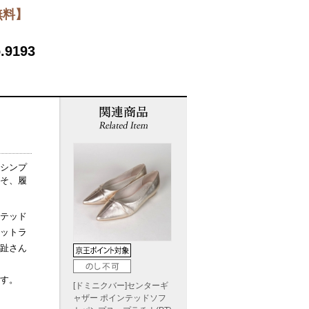
無料】
.9193
シンプ
そ、履
テッド
ットラ
趾さん
す。
[ドミニクバー]センターギ
ャザー ポインテッドソフ