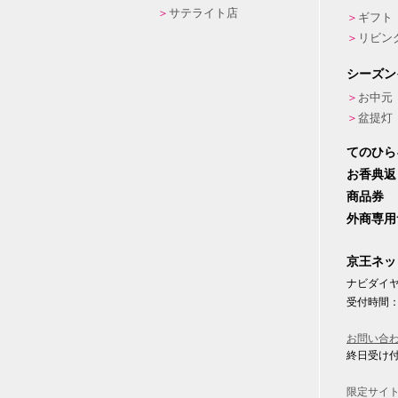
サテライト店
ギフト
リビン
シーズン
お中元
盆提灯
てのひら
お香典返
商品券
外商専用
京王ネッ
ナビダイヤル
受付時間：
お問い合
終日受け
限定サイ