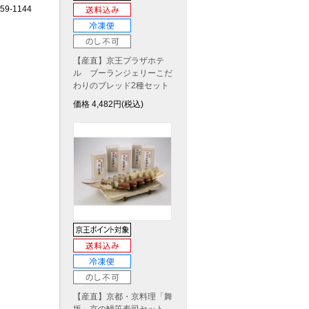
9-1144
【産直】京王プラザホテ
ル ブーランジェリーこだ
わりのブレッド2種セット
価格
4,482
円(税込)
【産直】京都・京料理「舞