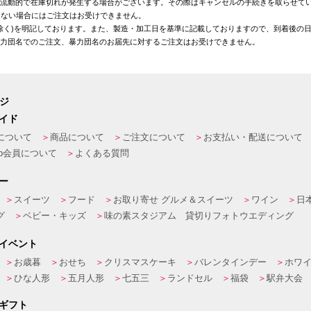
が流動的で在庫切れが発生する場合がございます。その際はキャンセルの手続きを取らせて
きない場合にはご注文はお受けできません。
を除く)を明記しております。また、製造・加工日を基準に記載しておりますので、到着後の
暴力団名でのご注文、暴力団名のお届先に対するご注文はお受けできません。
ージ
イド
について
商品について
ご注文について
お支払い・配送について
eb会員について
よくある質問
ー
スイーツ
フード
お取り寄せ グルメ＆スイーツ
ワイン
日
グ
ベビー・キッズ
味の素スタジアム 貸切りフォトウエディング
イベント
お歳暮
おせち
クリスマスケーキ
バレンタインデー
ホワ
ひな人形
五月人形
七五三
ランドセル
福袋
駅弁大会
ギフト