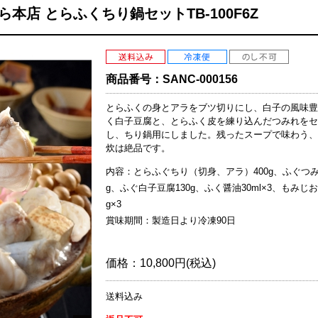
本店 とらふくちり鍋セットTB-100F6Z
商品番号：
SANC-000156
とらふくの身とアラをブツ切りにし、白子の風味豊
く白子豆腐と、とらふく皮を練り込んだつみれをセ
し、ちり鍋用にしました。残ったスープで味わう、
炊は絶品です。
内容：とらふぐちり（切身、アラ）400g、ふぐつみ
g、ふぐ白子豆腐130g、ふく醤油30ml×3、もみじお
g×3
賞味期間：製造日より冷凍90日
価格：
10,800円(税込)
送料込み