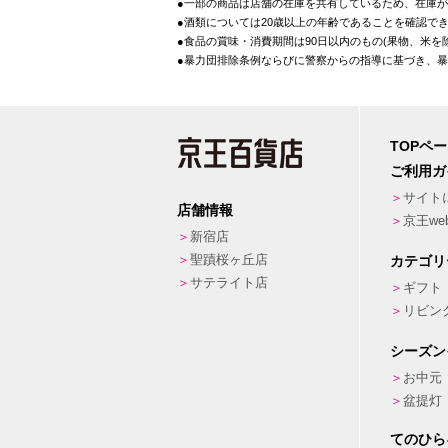
●一部の商品は店舗の在庫を共有しているため、在庫
●酒類については20歳以上の年齢であることを確認で
●食品の賞味・消費期間は90日以内のもの(果物、米
●暴力団排除条例ならびに警察からの指導に基づき、
TOPペ
ご利用ガ
サイト
店舗情報
京王w
新宿店
聖蹟桜ヶ丘店
カテゴリ
サテライト店
ギフト
リビン
シーズン
お中元
盆提灯
てのひら