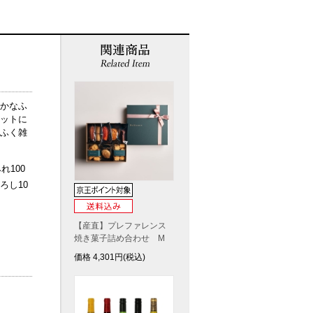
かなふ
ットに
ふく雑
れ100
ろし10
【産直】プレファレンス
焼き菓子詰め合わせ M
価格
4,301
円(税込)