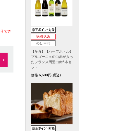
りでき
【産直】【ハーフボトル】
ブルゴーニュの白赤が入っ
たフランス周遊白赤5本セ
ット
価格
6,600
円(税込)