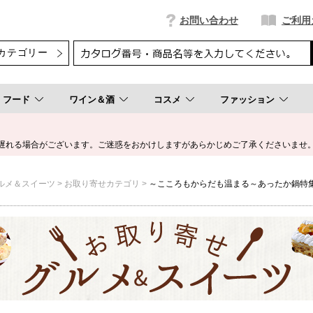
お問い合わせ
ご利用
フード
ワイン＆酒
コスメ
ファッション
遅れる場合がございます。ご迷惑をおかけしますがあらかじめご了承くださいませ
ルメ＆スイーツ
お取り寄せカテゴリ
～こころもからだも温まる～あったか鍋特