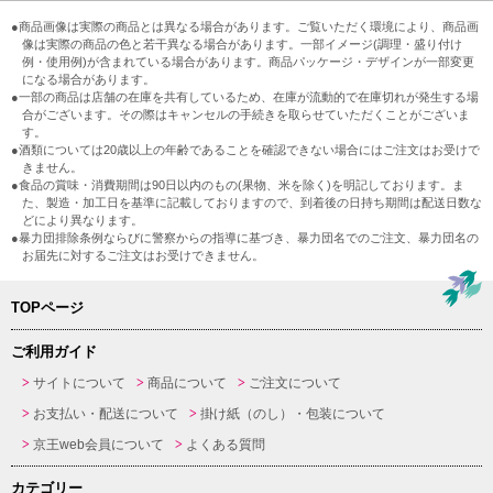
●商品画像は実際の商品とは異なる場合があります。ご覧いただく環境により、商品画
像は実際の商品の色と若干異なる場合があります。一部イメージ(調理・盛り付け
例・使用例)が含まれている場合があります。商品パッケージ・デザインが一部変更
になる場合があります。
●一部の商品は店舗の在庫を共有しているため、在庫が流動的で在庫切れが発生する場
合がございます。その際はキャンセルの手続きを取らせていただくことがございま
す。
●酒類については20歳以上の年齢であることを確認できない場合にはご注文はお受けで
きません。
●食品の賞味・消費期間は90日以内のもの(果物、米を除く)を明記しております。ま
た、製造・加工日を基準に記載しておりますので、到着後の日持ち期間は配送日数な
どにより異なります。
●暴力団排除条例ならびに警察からの指導に基づき、暴力団名でのご注文、暴力団名の
お届先に対するご注文はお受けできません。
TOPページ
ご利用ガイド
サイトについて
商品について
ご注文について
お支払い・配送について
掛け紙（のし）・包装について
京王web会員について
よくある質問
カテゴリー