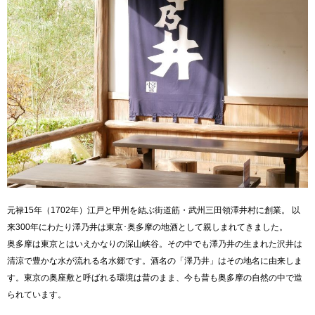
元禄15年（1702年）江戸と甲州を結ぶ街道筋・武州三田領澤井村に創業。 以
来300年にわたり澤乃井は東京･奥多摩の地酒として親しまれてきました。
奥多摩は東京とはいえかなりの深山峡谷。その中でも澤乃井の生まれた沢井は
清涼で豊かな水が流れる名水郷です。酒名の「澤乃井」はその地名に由来しま
す。東京の奥座敷と呼ばれる環境は昔のまま、今も昔も奥多摩の自然の中で造
られています。