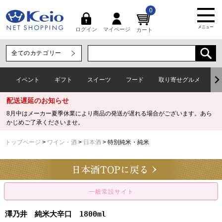
0
メニュー
マイページ
ログイン
カート
イベント
ギフト
スイーツ
フード
取り寄せグルメ
ワ
配送遅延のお知らせ
8月中はメーカー夏季休業により商品の発送が遅れる場合がございます。あら
かじめご了承くださいませ。
トップページ
ワイン・酒
日本酒
特別純米・純米
澤乃井 純米大辛口 1800ml