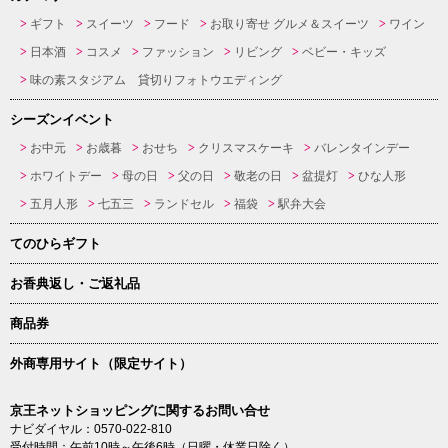
ギフト
スイーツ
フード
お取り寄せ グルメ＆スイーツ
ワイン
日本酒
コスメ
ファッション
リビング
ベビー・キッズ
味の素スタジアム 貸切りフォトウエディング
シーズンイベント
お中元
お歳暮
おせち
クリスマスケーキ
バレンタインデー
ホワイトデー
母の日
父の日
敬老の日
盆提灯
ひな人形
五月人形
七五三
ランドセル
福袋
駅弁大会
てのひらギフト
お香典返し・ご返礼品
商品券
外商専用サイト（限定サイト）
京王ネットショッピングに関するお問い合せ
ナビダイヤル：0570-022-810
受付時間：午前10時～午後6時（日曜・休業日除く）