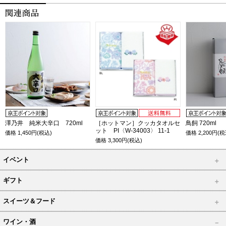
澤乃井 純米大辛口 720ml
［ホットマン］クッカタオルセ
鳥飼 720ml
ット PI〈W-34003〉 11-1
価格
1,450
円(税込)
価格
2,200
円(税
価格
3,300
円(税込)
イベント
ギフト
スイーツ＆フード
ワイン・酒