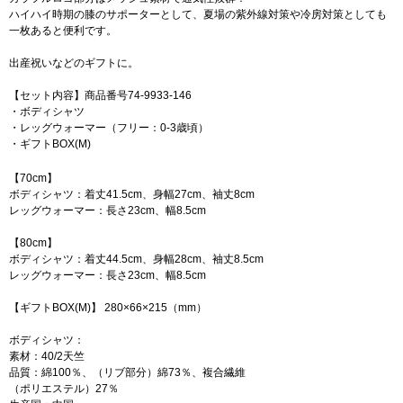
ハイハイ時期の膝のサポーターとして、夏場の紫外線対策や冷房対策としても
一枚あると便利です。
出産祝いなどのギフトに。
【セット内容】商品番号74-9933-146
・ボディシャツ
・レッグウォーマー（フリー：0-3歳頃）
・ギフトBOX(M)
【70cm】
ボディシャツ：着丈41.5cm、身幅27cm、袖丈8cm
レッグウォーマー：長さ23cm、幅8.5cm
【80cm】
ボディシャツ：着丈44.5cm、身幅28cm、袖丈8.5cm
レッグウォーマー：長さ23cm、幅8.5cm
【ギフトBOX(M)】 280×66×215（mm）
ボディシャツ：
素材：40/2天竺
品質：綿100％、（リブ部分）綿73％、複合繊維
（ポリエステル）27％