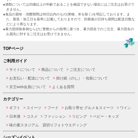
●酒類については20歳以上の年齢であることを確認できない場合にはご注文はお受けで
きません。
●食品の賞味・消費期間は90日以内のもの(果物、米を除く)を明記しております。ま
た、製造・加工日を基準に記載しておりますので、到着後の日持ち期間は配送日数な
どにより異なります。
●暴力団排除条例ならびに警察からの指導に基づき、暴力団名でのご注文、暴力団名の
お届先に対するご注文はお受けできません。
TOPページ
ご利用ガイド
サイトについて
商品について
ご注文について
お支払い・配送について
掛け紙（のし）・包装について
京王web会員について
よくある質問
カテゴリー
ギフト
スイーツ
フード
お取り寄せ グルメ＆スイーツ
ワイン
日本酒
コスメ
ファッション
リビング
ベビー・キッズ
味の素スタジアム 貸切りフォトウエディング
シーズンイベント