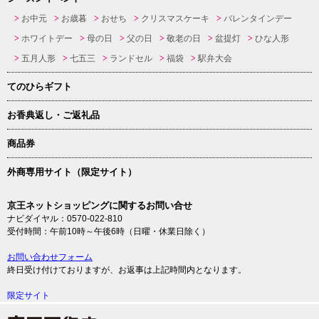
お中元
お歳暮
おせち
クリスマスケーキ
バレンタインデー
ホワイトデー
母の日
父の日
敬老の日
盆提灯
ひな人形
五月人形
七五三
ランドセル
福袋
駅弁大会
てのひらギフト
お香典返し・ご返礼品
商品券
外商専用サイト（限定サイト）
京王ネットショッピングに関するお問い合せ
ナビダイヤル：0570-022-810
受付時間：午前10時～午後6時（日曜・休業日除く）
お問い合わせフォーム
終日受け付けておりますが、お返事は上記時間内となります。
限定サイト