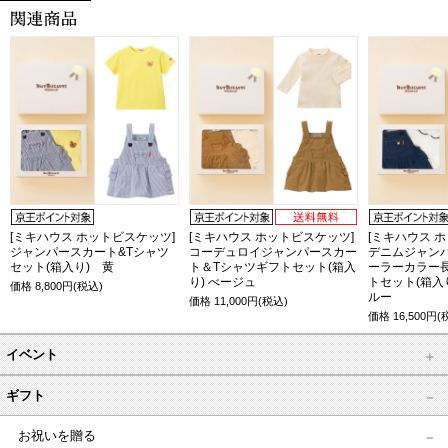
[ミキハウス ホットビスケッツ]
[ミキハウス ホットビスケッツ]
[ミキハウス 
ジャンパースカート&Tシャツ
コーデュロイジャンパースカー
デニムジャン
セット(箱入り) 黄
ト＆Tシャツギフトセット(箱入
ーラーカラー
り) べージュ
トセット(箱入
価格
8,800
円(税込)
ルー
価格
11,000
円(税込)
価格
16,500
円(
イベント
ギフト
お祝いを贈る