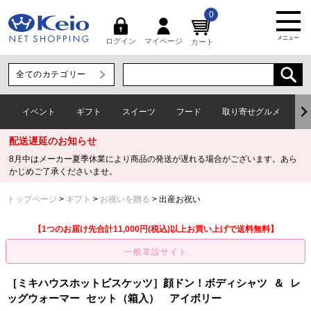
0
メニュー
マイページ
ログイン
カート
イベント
ギフト
スイーツ
フード
取り寄せグルメ
ワ
配送遅延のお知らせ
8月中はメーカー夏季休業により商品の発送が遅れる場合がございます。あら
かじめご了承くださいませ。
トップページ
ギフト
お祝いを贈る
出産お祝い
【1つのお届け先合計11,000円(税込)以上お買い上げで送料無料】
［ミキハウスホットビスケッツ］顔ドン！ボディシャツ ＆ レ
ッグウォーマー セット（箱入） アイボリー