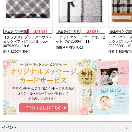
［ダックス］ブラックハウスチ
［ホットマン］アニータオルセ
［ダックス］
ェックベア バスタオル〈55-
ット〈W-25004〉 11-4
ック バスタオル
3079300〉 10-6
3089300〉 10
価格
4,400
円(税込)
価格
3,300
円(税込)
価格
3,300
円(税
イベント