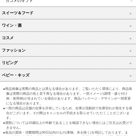
カゴメのギフト
スイーツ＆フード
ワイン・酒
コスメ
ファッション
リビング
ベビー・キッズ
●商品画像は実際の商品とは異なる場合があります。ご覧いただく環境により、商品画
像は実際の商品の色と若干異なる場合があります。一部イメージ(調理・盛り付け
例・使用例)が含まれている場合があります。商品パッケージ・デザインが一部変更
になる場合があります。
●一部の商品は店舗の在庫を共有しているため、在庫が流動的で在庫切れが発生する場
合がございます。その際はキャンセルの手続きを取らせていただくことがございま
す。
●酒類については20歳以上の年齢であることを確認できない場合にはご注文はお受けで
きません。
●食品の賞味・消費期間は90日以内のもの(果物、米を除く)を明記しております。ま