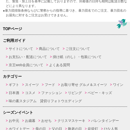
た、製造・加工日を基準に記載しておりますので、到着後の日持ち期間は配送日数な
どにより異なります。
●暴力団排除条例ならびに警察からの指導に基づき、暴力団名でのご注文、暴力団名の
お届先に対するご注文はお受けできません。
TOPページ
ご利用ガイド
サイトについて
商品について
ご注文について
お支払い・配送について
掛け紙（のし）・包装について
京王web会員について
よくある質問
カテゴリー
ギフト
スイーツ
フード
お取り寄せ グルメ＆スイーツ
ワイン
日本酒
コスメ
ファッション
リビング
ベビー・キッズ
味の素スタジアム 貸切りフォトウエディング
シーズンイベント
お中元
お歳暮
おせち
クリスマスケーキ
バレンタインデー
ホワイトデー
母の日
父の日
敬老の日
盆提灯
ひな人形