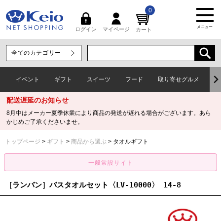
0
メニュー
マイページ
ログイン
カート
イベント
ギフト
スイーツ
フード
取り寄せグルメ
ワ
配送遅延のお知らせ
8月中はメーカー夏季休業により商品の発送が遅れる場合がございます。あら
かじめご了承くださいませ。
トップページ
ギフト
商品から選ぶ
タオルギフト
［ランバン］バスタオルセット〈LV-10000〉 14-8