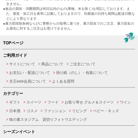
きません。
●食品の賞味・消費期間は90日以内のもの(果物、米を除く)を明記しております。ま
た、製造・加工日を基準に記載しておりますので、到着後の日持ち期間は配送日数な
どにより異なります。
●暴力団排除条例ならびに警察からの指導に基づき、暴力団名でのご注文、暴力団名の
お届先に対するご注文はお受けできません。
TOPページ
ご利用ガイド
サイトについて
商品について
ご注文について
お支払い・配送について
掛け紙（のし）・包装について
京王web会員について
よくある質問
カテゴリー
ギフト
スイーツ
フード
お取り寄せ グルメ＆スイーツ
ワイン
日本酒
コスメ
ファッション
リビング
ベビー・キッズ
味の素スタジアム 貸切りフォトウエディング
シーズンイベント