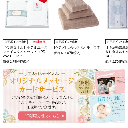
［今治タオル］ホテルユーズ
[ウチノ]しあわせタオル ラテ
［今治輪奈織紋
フェイスタオルセット〈PD-
ぎ］タオルセット
価格
5,500
円(税込)～
2520〉 13-2
14-1
価格
2,750
円(税込)
価格
2,750
円(税