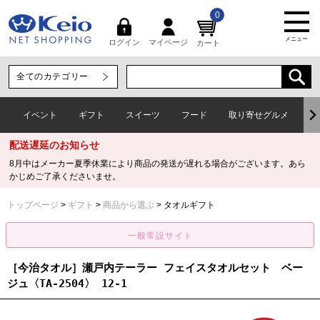
0
メニュー
マイページ
ログイン
カート
イベント
ギフト
スイーツ
フード
取り寄せグルメ
ワ
配送遅延のお知らせ
8月中はメーカー夏季休業により商品の発送が遅れる場合がございます。あら
かじめご了承くださいませ。
トップページ
ギフト
商品から選ぶ
タオルギフト
［今治タオル］瀬戸内テーラー フェイスタオルセット ベー
ジュ〈TA-2504〉 12-1