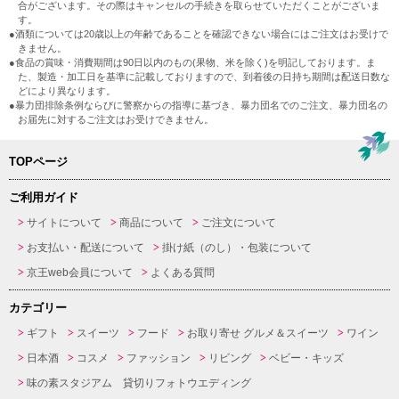
合がございます。その際はキャンセルの手続きを取らせていただくことがございま
す。
●酒類については20歳以上の年齢であることを確認できない場合にはご注文はお受けで
きません。
●食品の賞味・消費期間は90日以内のもの(果物、米を除く)を明記しております。ま
た、製造・加工日を基準に記載しておりますので、到着後の日持ち期間は配送日数な
どにより異なります。
●暴力団排除条例ならびに警察からの指導に基づき、暴力団名でのご注文、暴力団名の
お届先に対するご注文はお受けできません。
TOPページ
ご利用ガイド
サイトについて
商品について
ご注文について
お支払い・配送について
掛け紙（のし）・包装について
京王web会員について
よくある質問
カテゴリー
ギフト
スイーツ
フード
お取り寄せ グルメ＆スイーツ
ワイン
日本酒
コスメ
ファッション
リビング
ベビー・キッズ
味の素スタジアム 貸切りフォトウエディング