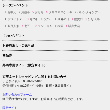
シーズンイベント
お中元
お歳暮
おせち
クリスマスケーキ
バレンタインデー
ホワイトデー
母の日
父の日
敬老の日
盆提灯
ひな人形
五月人形
七五三
ランドセル
福袋
駅弁大会
てのひらギフト
お香典返し・ご返礼品
商品券
外商専用サイト（限定サイト）
京王ネットショッピングに関するお問い合せ
ナビダイヤル：0570-022-810
受付時間：午前10時～午後6時（日曜・休業日除く）
お問い合わせフォーム
終日受け付けておりますが、お返事は上記時間内となります。
限定サイト