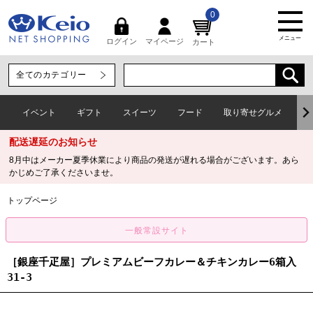
0
メニュー
マイページ
ログイン
カート
イベント
ギフト
スイーツ
フード
取り寄せグルメ
ワ
配送遅延のお知らせ
8月中はメーカー夏季休業により商品の発送が遅れる場合がございます。あら
かじめご了承くださいませ。
トップページ
［銀座千疋屋］プレミアムビーフカレー＆チキンカレー6箱入
31-3