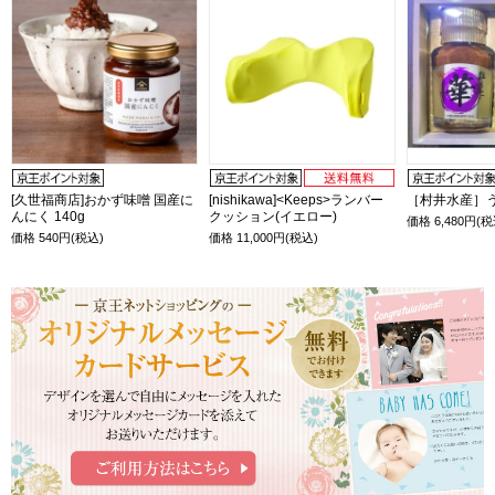
[久世福商店]おかず味噌 国産に
[nishikawa]<Keeps>ランバー
［村井水産］
んにく 140g
クッション(イエロー)
価格
6,480
円(税
価格
540
円(税込)
価格
11,000
円(税込)