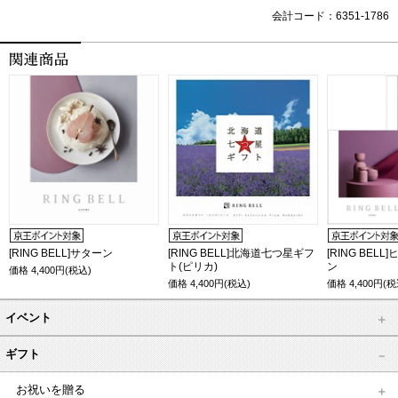
会計コード：6351-1786
[RING BELL]サターン
[RING BELL]北海道七つ星ギフ
[RING BEL
ト(ピリカ)
ン
価格
4,400
円(税込)
価格
4,400
円(税込)
価格
4,400
円(税
イベント
ギフト
お祝いを贈る