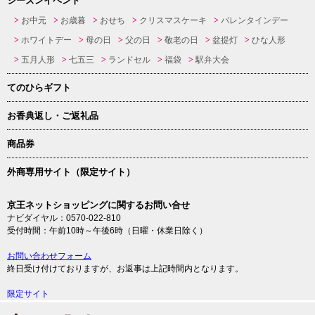
シーズンイベント
お中元
お歳暮
おせち
クリスマスケーキ
バレンタインデー
ホワイトデー
母の日
父の日
敬老の日
盆提灯
ひな人形
五月人形
七五三
ランドセル
福袋
駅弁大会
てのひらギフト
お香典返し・ご返礼品
商品券
外商専用サイト（限定サイト）
京王ネットショッピングに関するお問い合せ
ナビダイヤル：0570-022-810
受付時間：午前10時～午後6時（日曜・休業日除く）
お問い合わせフォーム
終日受け付けておりますが、お返事は上記時間内となります。
限定サイト