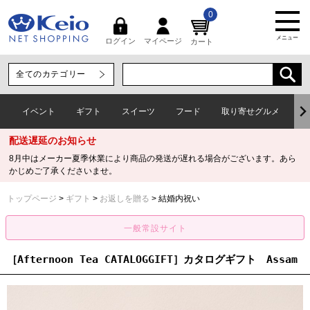
0
メニュー
マイページ
ログイン
カート
イベント
ギフト
スイーツ
フード
取り寄せグルメ
ワ
配送遅延のお知らせ
8月中はメーカー夏季休業により商品の発送が遅れる場合がございます。あら
かじめご了承くださいませ。
トップページ
ギフト
お返しを贈る
結婚内祝い
［Afternoon Tea CATALOGGIFT］カタログギフト Assam