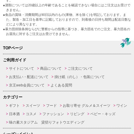
す。
●酒類については20歳以上の年齢であることを確認できない場合にはご注文はお受けで
きません。
●食品の賞味・消費期間は90日以内のもの(果物、米を除く)を明記しております。ま
た、製造・加工日を基準に記載しておりますので、到着後の日持ち期間は配送日数な
どにより異なります。
●暴力団排除条例ならびに警察からの指導に基づき、暴力団名でのご注文、暴力団名の
お届先に対するご注文はお受けできません。
TOPページ
ご利用ガイド
サイトについて
商品について
ご注文について
お支払い・配送について
掛け紙（のし）・包装について
京王web会員について
よくある質問
カテゴリー
ギフト
スイーツ
フード
お取り寄せ グルメ＆スイーツ
ワイン
日本酒
コスメ
ファッション
リビング
ベビー・キッズ
味の素スタジアム 貸切りフォトウエディング