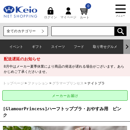
0
メニュー
マイページ
ログイン
カート
イベント
ギフト
スイーツ
フード
取り寄せグルメ
ワ
配送遅延のお知らせ
8月中はメーカー夏季休業により商品の発送が遅れる場合がございます。あら
かじめご了承くださいませ。
トップページ
ファッション
グラマープリンセス
ナイトブラ
[GlamourPrincess]ハーフトップブラ・おやすみ用 ピン
ク