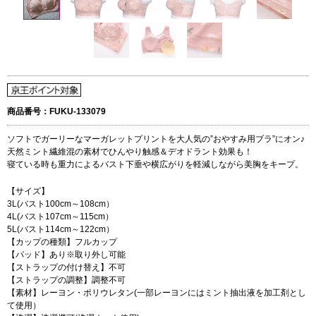
商品番号：FUKU-133079
ソフトでガーリーなマーガレットプリントを大人気の”おやすみ用ブラ”にオン♪
天然ミント繊維混の素材でひんやり触感＆デオドラント効果も！
寝ている時も重力によるバスト下垂や横広がりを軽減しながら美胸をキープ。
【サイズ】
3L(バスト100cm～108cm）
4L(バスト107cm～115cm）
5L(バスト114cm～122cm）
【カップの種類】フルカップ
【パッド】あり※取り外し可能
【ストラップの付け替え】不可
【ストラップの調整】調整不可
【素材】レーヨン・ポリウレタン(一部レーヨンにはミント抽出液を加工剤とし
て使用）