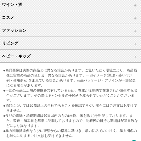
ワイン・酒
コスメ
ファッション
リビング
ベビー・キッズ
●商品画像は実際の商品とは異なる場合があります。ご覧いただく環境により、商品画
像は実際の商品の色と若干異なる場合があります。一部イメージ(調理・盛り付け
例・使用例)が含まれている場合があります。商品パッケージ・デザインが一部変更
になる場合があります。
●一部の商品は店舗の在庫を共有しているため、在庫が流動的で在庫切れが発生する場
合がございます。その際はキャンセルの手続きを取らせていただくことがございま
す。
●酒類については20歳以上の年齢であることを確認できない場合にはご注文はお受けで
きません。
●食品の賞味・消費期間は90日以内のもの(果物、米を除く)を明記しております。ま
た、製造・加工日を基準に記載しておりますので、到着後の日持ち期間は配送日数な
どにより異なります。
●暴力団排除条例ならびに警察からの指導に基づき、暴力団名でのご注文、暴力団名の
お届先に対するご注文はお受けできません。