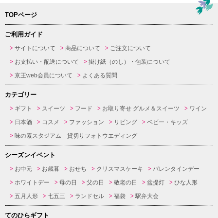
TOPページ
ご利用ガイド
サイトについて
商品について
ご注文について
お支払い・配送について
掛け紙（のし）・包装について
京王web会員について
よくある質問
カテゴリー
ギフト
スイーツ
フード
お取り寄せ グルメ＆スイーツ
ワイン
日本酒
コスメ
ファッション
リビング
ベビー・キッズ
味の素スタジアム 貸切りフォトウエディング
シーズンイベント
お中元
お歳暮
おせち
クリスマスケーキ
バレンタインデー
ホワイトデー
母の日
父の日
敬老の日
盆提灯
ひな人形
五月人形
七五三
ランドセル
福袋
駅弁大会
てのひらギフト