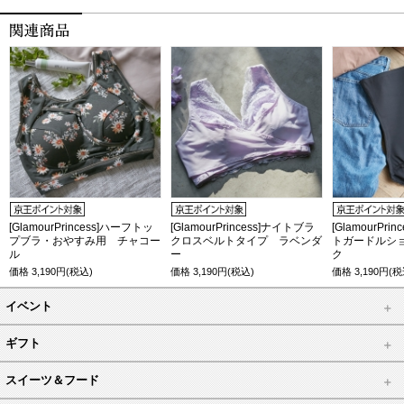
[GlamourPrincess]ハーフトッ
[GlamourPrincess]ナイトブラ
[GlamourPr
プブラ・おやすみ用 チャコー
クロスベルトタイプ ラベンダ
トガードルシ
ル
ー
ク
価格
3,190
円(税込)
価格
3,190
円(税込)
価格
3,190
円(税
イベント
ギフト
スイーツ＆フード