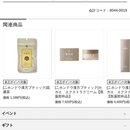
会計コード：8044-0019
[ニホンドウ漢方ブティック]花
[ニホンドウ漢方ブティック]カ
[ニホンドウ漢
通茶
ガエ エクストラクリーム【医
ガエ エクス
薬部外品】
【医薬部外品
価格
1,188
円(税込)
価格
7,920
円(税込)
価格
6,600
円(税
イベント
ギフト