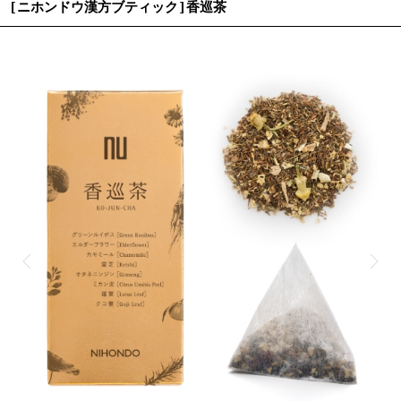
[ニホンドウ漢方ブティック]香巡茶