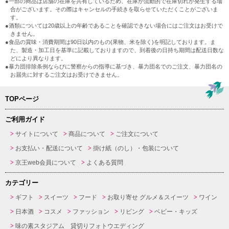
●一部の商品は店舗の在庫を共有しているため、在庫が流動的で在庫切れが発生する場
合がございます。その際はキャンセルの手続きを取らせていただくことがございま
す。
●酒類については20歳以上の年齢であることを確認できない場合にはご注文はお受けで
きません。
●食品の賞味・消費期間は90日以内のもの(果物、米を除く)を明記しております。ま
た、製造・加工日を基準に記載しておりますので、到着後の日持ち期間は配送日数な
どにより異なります。
●暴力団排除条例ならびに警察からの指導に基づき、暴力団名でのご注文、暴力団名の
お届先に対するご注文はお受けできません。
TOPページ
ご利用ガイド
サイトについて
商品について
ご注文について
お支払い・配送について
掛け紙（のし）・包装について
京王web会員について
よくある質問
カテゴリー
ギフト
スイーツ
フード
お取り寄せ グルメ＆スイーツ
ワイン
日本酒
コスメ
ファッション
リビング
ベビー・キッズ
味の素スタジアム 貸切りフォトウエディング