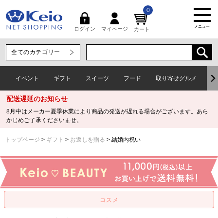
0
メニュー
マイページ
ログイン
カート
イベント
ギフト
スイーツ
フード
取り寄せグルメ
ワ
配送遅延のお知らせ
8月中はメーカー夏季休業により商品の発送が遅れる場合がございます。あら
かじめご了承くださいませ。
トップページ
ギフト
お返しを贈る
結婚内祝い