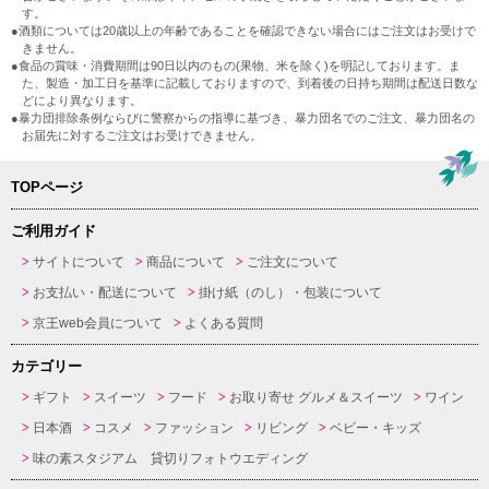
す。
●酒類については20歳以上の年齢であることを確認できない場合にはご注文はお受けで
きません。
●食品の賞味・消費期間は90日以内のもの(果物、米を除く)を明記しております。ま
た、製造・加工日を基準に記載しておりますので、到着後の日持ち期間は配送日数な
どにより異なります。
●暴力団排除条例ならびに警察からの指導に基づき、暴力団名でのご注文、暴力団名の
お届先に対するご注文はお受けできません。
TOPページ
ご利用ガイド
サイトについて
商品について
ご注文について
お支払い・配送について
掛け紙（のし）・包装について
京王web会員について
よくある質問
カテゴリー
ギフト
スイーツ
フード
お取り寄せ グルメ＆スイーツ
ワイン
日本酒
コスメ
ファッション
リビング
ベビー・キッズ
味の素スタジアム 貸切りフォトウエディング