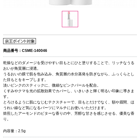
商品番号：CSME-140046
乾燥などのダメージを受けやすい目もとにひと塗りすることで、リッチなうる
おいが角質層に浸透。
うるおいの膜で肌を包み込み、角質層の水分蒸発を防ぎながら、ふっくらとし
た目もとをキープします。
淡いピンクのスティックに、微細なピンクパールを配合。
くすみやクマを光の拡散効果でカバーし、いきいきと輝く明るい印象に導きま
す。
とろけるように肌になじむテクスチャーで、目もとだけでなく、額や眉間、ほ
うれい線など気になるパーツにマルチにお使いいただけます。
焙煎したアーモンドのビターな香りの中、芳醇な甘さを感じさせる、優美な香
り。
内容量：2.5g