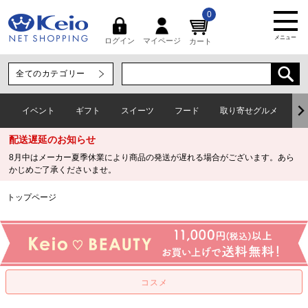
0
メニュー
マイページ
ログイン
カート
イベント
ギフト
スイーツ
フード
取り寄せグルメ
ワ
配送遅延のお知らせ
8月中はメーカー夏季休業により商品の発送が遅れる場合がございます。あら
かじめご了承くださいませ。
トップページ