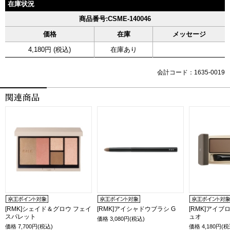
在庫状況
商品番号:CSME-140046
価格
在庫
メッセージ
4,180円 (税込)
在庫あり
会計コード：1635-0019
[RMK]シェイド＆グロウ フェイ
[RMK]アイシャドウブラシ G
[RMK]アイブ
スパレット
ュオ
価格
3,080
円(税込)
価格
7,700
円(税込)
価格
4,180
円(税