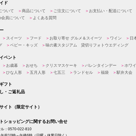
イド
について
商品について
ご注文について
お支払い・配送について
eb会員について
よくある質問
ー
スイーツ
フード
お取り寄せ グルメ＆スイーツ
ワイン
日
グ
ベビー・キッズ
味の素スタジアム 貸切りフォトウエディング
イベント
お歳暮
おせち
クリスマスケーキ
バレンタインデー
ホワ
ひな人形
五月人形
七五三
ランドセル
福袋
駅弁大会
ギフト
し・ご返礼品
サイト（限定サイト）
トショッピングに関するお問い合せ
：0570-022-810
午前10時～午後6時（日曜・休業日除く）