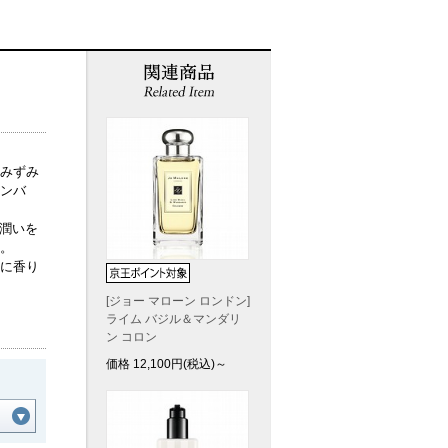
みずみ
ンバ
に潤いを
。
に香り
[ジョー マローン ロンドン]
ライム バジル＆マンダリ
ン コロン
価格
12,100
円(税込)～