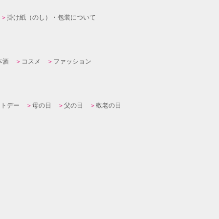
掛け紙（のし）・包装について
本酒
コスメ
ファッション
イトデー
母の日
父の日
敬老の日