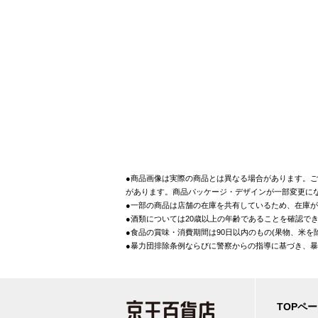
●商品画像は実際の商品とは異なる場合があります。ご
があります。商品パッケージ・デザインが一部変更に
●一部の商品は店舗の在庫を共有しているため、在庫
●酒類については20歳以上の年齢であることを確認で
●食品の賞味・消費期間は90日以内のもの(果物、米
●暴力団排除条例ならびに警察からの指導に基づき、
TOPペ