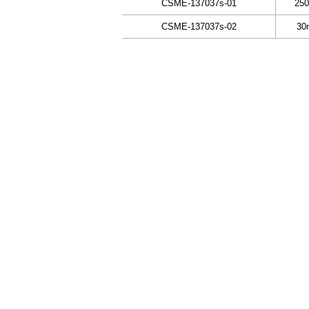
CSME-137037s-01
25
CSME-137037s-02
30