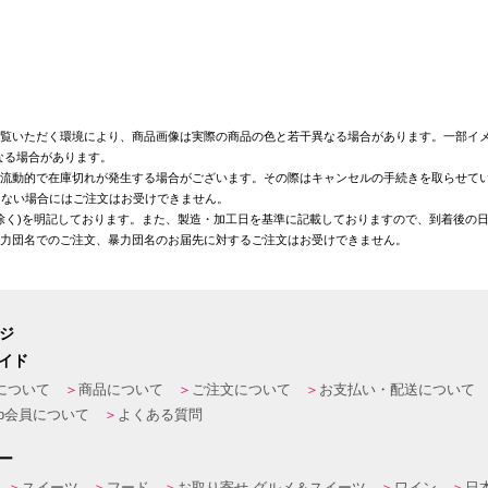
覧いただく環境により、商品画像は実際の商品の色と若干異なる場合があります。一部イメ
なる場合があります。
が流動的で在庫切れが発生する場合がございます。その際はキャンセルの手続きを取らせて
きない場合にはご注文はお受けできません。
を除く)を明記しております。また、製造・加工日を基準に記載しておりますので、到着後の
暴力団名でのご注文、暴力団名のお届先に対するご注文はお受けできません。
ージ
イド
について
商品について
ご注文について
お支払い・配送について
eb会員について
よくある質問
ー
スイーツ
フード
お取り寄せ グルメ＆スイーツ
ワイン
日