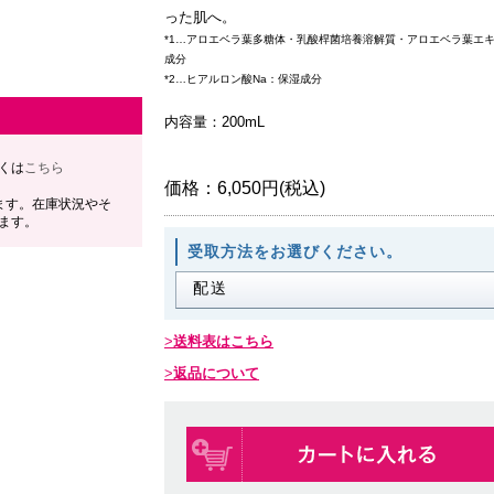
った肌へ。
*1…アロエベラ葉多糖体・乳酸桿菌培養溶解質・アロエベラ葉エ
成分
*2…ヒアルロン酸Na：保湿成分
内容量：200mL
くは
こちら
価格：
6,050円(税込)
ます。在庫状況やそ
ます。
受取方法をお選びください。
送料表はこちら
返品について