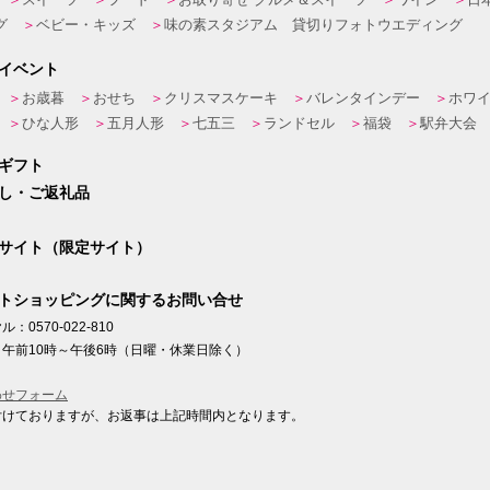
グ
ベビー・キッズ
味の素スタジアム 貸切りフォトウエディング
イベント
お歳暮
おせち
クリスマスケーキ
バレンタインデー
ホワ
ひな人形
五月人形
七五三
ランドセル
福袋
駅弁大会
ギフト
し・ご返礼品
サイト（限定サイト）
トショッピングに関するお問い合せ
：0570-022-810
午前10時～午後6時（日曜・休業日除く）
わせフォーム
付けておりますが、お返事は上記時間内となります。
ト