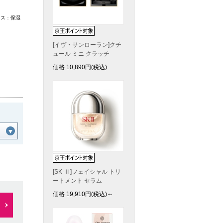
キス：保湿
[イヴ・サンローラン]クチ
ュール ミニ クラッチ
価格
10,890
円(税込)
[SK-Ⅱ]フェイシャル トリ
ートメント セラム
価格
19,910
円(税込)～