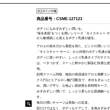
商品番号：
CSME-127123
ボディにもみずみずしい潤いを。
“保水美肌”をつくる潤いシリーズ「モイスチャー 
から敏感肌にも使えるボディ乳液が誕生。
アロエの保水力から着想を得た、ピンクの潤いシリ
「モイスチャー サージ」から待望のボディ乳液が
ボディに使いやすい、しっとり乳液タイプのテクス
は、ベタつかず、スーっと軽やかに馴染む快適な使
地。
顔用クリーム同様、独自の保湿成分アロエ発酵コン
クス(*1)とヒアルロン酸(*2)配合で、水分をぎゅっ
め、潤いで守り、心地よい肌状態を長時間キープ。
みずみずしい潤いで、しっとり柔らかな肌感触へと
す。
毎日の潤いチャージは美肌への近道。
顔だけではなく、ボディもケアして、全身みずみず