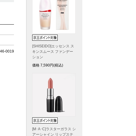
[SHISEIDO]エッセンス ス
6-0019
キンスムース ファンデー
ション
価格
7,590
円(税込)
[M･A･C]ラスターガラス シ
アーシャイン リップステ