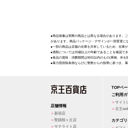
●商品画像は実際の商品とは異なる場合があります。ご
があります。商品パッケージ・デザインが一部変更に
●一部の商品は店舗の在庫を共有しているため、在庫
●酒類については20歳以上の年齢であることを確認で
●食品の賞味・消費期間は90日以内のもの(果物、米
●暴力団排除条例ならびに警察からの指導に基づき、
TOPペ
ご利用ガ
サイト
店舗情報
京王w
新宿店
聖蹟桜ヶ丘店
カテゴリ
サテライト店
ギフト