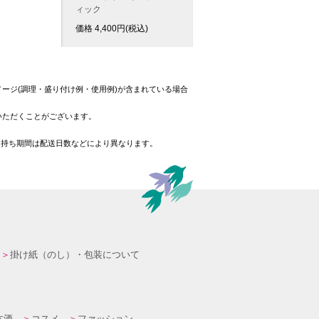
ィック
価格
4,400
円(税込)
ージ(調理・盛り付け例・使用例)が含まれている場合
いただくことがございます。
日持ち期間は配送日数などにより異なります。
掛け紙（のし）・包装について
本酒
コスメ
ファッション