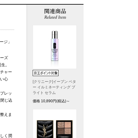
サージ」
ーズ
誕生。
チャー
い心
[クリニーク]イーブン ベタ
ー イルミネーティング ブ
ライト セラム
プレッ
と閉じ込
価格
10,890
円(税込)～
整えま
しく潤