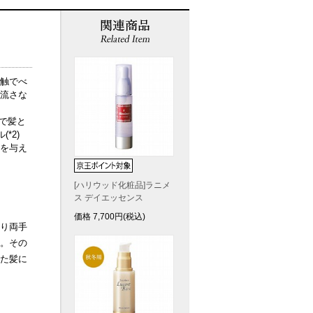
触でべ
流さな
で髪と
*2)
を与え
[ハリウッド化粧品]ラニメ
ス デイエッセンス
価格
7,700
円(税込)
り両手
。その
た髪に