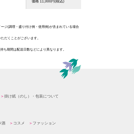
価格
11,000
円(税込)
ージ(調理・盛り付け例・使用例)が含まれている場合
いただくことがございます。
日持ち期間は配送日数などにより異なります。
掛け紙（のし）・包装について
本酒
コスメ
ファッション