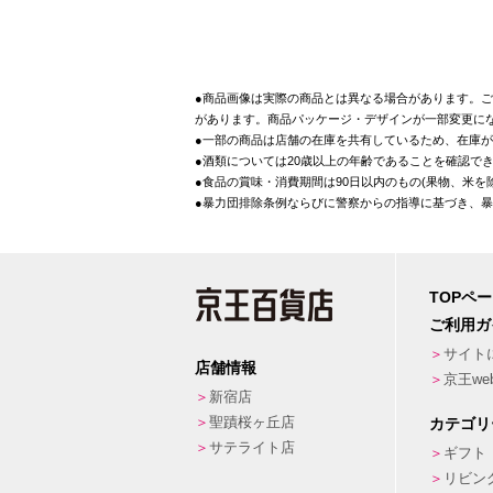
●商品画像は実際の商品とは異なる場合があります。ご
があります。商品パッケージ・デザインが一部変更に
●一部の商品は店舗の在庫を共有しているため、在庫
●酒類については20歳以上の年齢であることを確認で
●食品の賞味・消費期間は90日以内のもの(果物、米
●暴力団排除条例ならびに警察からの指導に基づき、
TOPペ
ご利用ガ
サイト
店舗情報
京王w
新宿店
聖蹟桜ヶ丘店
カテゴリ
サテライト店
ギフト
リビン