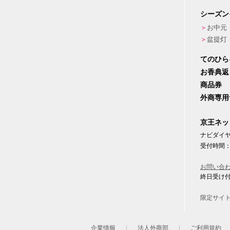
シーズン
お中元
盆提灯
てのひら
お香典返
商品券
外商専用
京王ネッ
ナビダイヤル
受付時間：
お問い合
終日受け
限定サイ
企業情報
法人外商部
ご利用規約