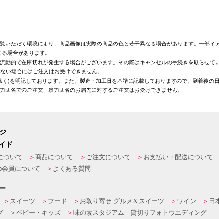
覧いただく環境により、商品画像は実際の商品の色と若干異なる場合があります。一部イメ
なる場合があります。
が流動的で在庫切れが発生する場合がございます。その際はキャンセルの手続きを取らせて
きない場合にはご注文はお受けできません。
を除く)を明記しております。また、製造・加工日を基準に記載しておりますので、到着後の
暴力団名でのご注文、暴力団名のお届先に対するご注文はお受けできません。
ージ
イド
について
商品について
ご注文について
お支払い・配送について
eb会員について
よくある質問
ー
スイーツ
フード
お取り寄せ グルメ＆スイーツ
ワイン
日
グ
ベビー・キッズ
味の素スタジアム 貸切りフォトウエディング