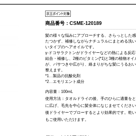
商品番号：
CSME-120189
髪の様々な悩みにアプローチする、さらっとした感
たつかず、補修しながらナチュラルにまとめる洗い
いタイプのヘアオイルです。
γ-ドコサラクトンがドライヤーなどの熱による反応
結合・補修し、2種のビタミン(*1)と3種の植物オイル(
が、パサつきや広がり、絡まりがちな髪にうるおい
整えます。
*1…製品の抗酸化剤
*2…エモリエント成分
内容量：100mL
使用方法：タオルドライの後、手のひらに適量をと
に広げ、毛先を中心に髪全体になじませてください
後ドライヤーでブローするとより効果的です。乾い
もご使用いただけます。