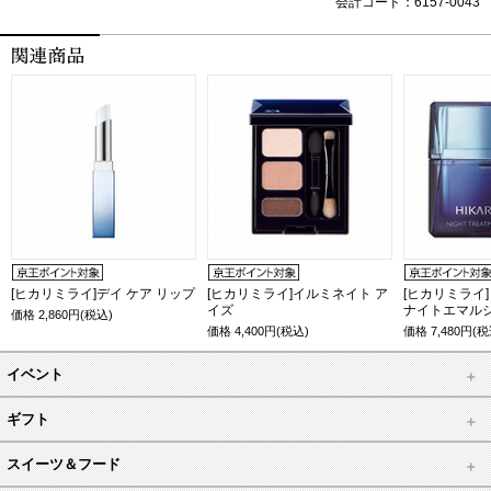
会計コード：6157-0043
[ヒカリミライ]デイ ケア リップ
[ヒカリミライ]イルミネイト ア
[ヒカリミライ
イズ
ナイトエマル
価格
2,860
円(税込)
価格
4,400
円(税込)
価格
7,480
円(税
イベント
ギフト
スイーツ＆フード