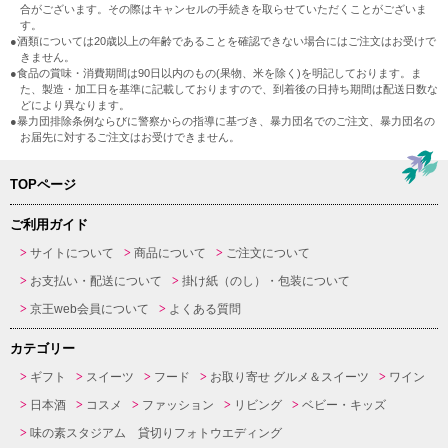
合がございます。その際はキャンセルの手続きを取らせていただくことがございま
す。
●酒類については20歳以上の年齢であることを確認できない場合にはご注文はお受けで
きません。
●食品の賞味・消費期間は90日以内のもの(果物、米を除く)を明記しております。ま
た、製造・加工日を基準に記載しておりますので、到着後の日持ち期間は配送日数な
どにより異なります。
●暴力団排除条例ならびに警察からの指導に基づき、暴力団名でのご注文、暴力団名の
お届先に対するご注文はお受けできません。
TOPページ
ご利用ガイド
サイトについて
商品について
ご注文について
お支払い・配送について
掛け紙（のし）・包装について
京王web会員について
よくある質問
カテゴリー
ギフト
スイーツ
フード
お取り寄せ グルメ＆スイーツ
ワイン
日本酒
コスメ
ファッション
リビング
ベビー・キッズ
味の素スタジアム 貸切りフォトウエディング