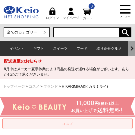
0
メニュー
マイページ
ログイン
カート
イベント
ギフト
スイーツ
フード
取り寄せグルメ
ワ
配送遅延のお知らせ
8月中はメーカー夏季休業により商品の発送が遅れる場合がございます。あら
かじめご了承くださいませ。
トップページ
コスメ
ブランド
HIKARIMIRAI(ヒカリミライ)