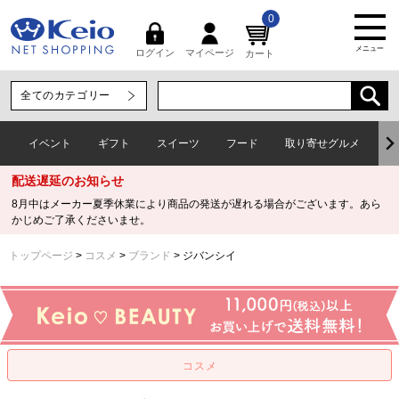
0
メニュー
マイページ
ログイン
カート
イベント
ギフト
スイーツ
フード
取り寄せグルメ
ワ
配送遅延のお知らせ
8月中はメーカー夏季休業により商品の発送が遅れる場合がございます。あら
かじめご了承くださいませ。
トップページ
コスメ
ブランド
ジバンシイ