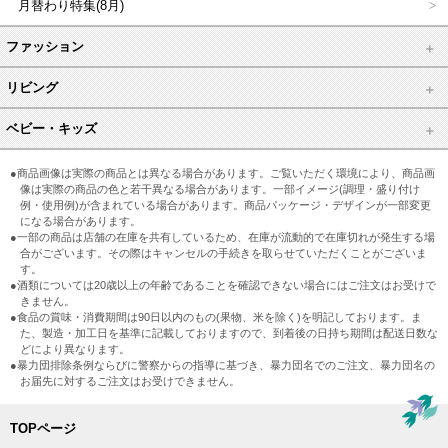
月替わり特集(8月)
ファッション
リビング
ベビー・キッズ
●商品画像は実際の商品とは異なる場合があります。ご覧いただく環境により、商品画
像は実際の商品の色と若干異なる場合があります。一部イメージ(調理・盛り付け
例・使用例)が含まれている場合があります。商品パッケージ・デザインが一部変更
になる場合があります。
●一部の商品は店舗の在庫を共有しているため、在庫が流動的で在庫切れが発生する場
合がございます。その際はキャンセルの手続きを取らせていただくことがございま
す。
●酒類については20歳以上の年齢であることを確認できない場合にはご注文はお受けで
きません。
●食品の賞味・消費期間は90日以内のもの(果物、米を除く)を明記しております。ま
た、製造・加工日を基準に記載しておりますので、到着後の日持ち期間は配送日数な
どにより異なります。
●暴力団排除条例ならびに警察からの指導に基づき、暴力団名でのご注文、暴力団名の
お届先に対するご注文はお受けできません。
TOPページ