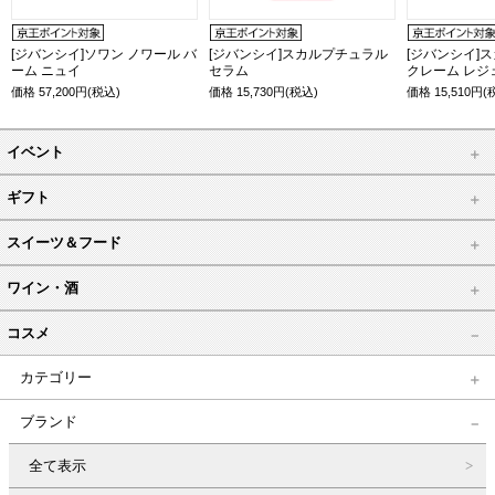
[ジバンシイ]ソワン ノワール バ
[ジバンシイ]スカルプチュラル
[ジバンシイ]
ーム ニュイ
セラム
クレーム レジ
価格
57,200
円(税込)
価格
15,730
円(税込)
価格
15,510
円(
イベント
ギフト
スイーツ＆フード
ワイン・酒
コスメ
カテゴリー
ブランド
全て表示