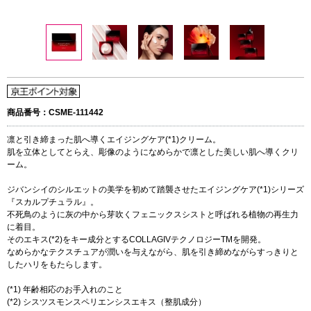
商品番号：CSME-111442
凛と引き締まった肌へ導くエイジングケア(*1)クリーム。
肌を立体としてとらえ、彫像のようになめらかで凛とした美しい肌へ導くクリ
ーム。
ジバンシイのシルエットの美学を初めて踏襲させたエイジングケア(*1)シリーズ
『スカルプチュラル』。
不死鳥のように灰の中から芽吹くフェニックスシストと呼ばれる植物の再生力
に着目。
そのエキス(*2)をキー成分とするCOLLAGIVテクノロジーTMを開発。
なめらかなテクスチュアが潤いを与えながら、肌を引き締めながらすっきりと
したハリをもたらします。
(*1) 年齢相応のお手入れのこと
(*2) シスツスモンスペリエンシスエキス（整肌成分）