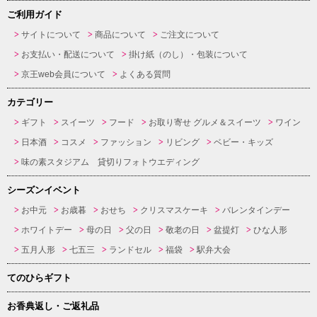
ご利用ガイド
サイトについて
商品について
ご注文について
お支払い・配送について
掛け紙（のし）・包装について
京王web会員について
よくある質問
カテゴリー
ギフト
スイーツ
フード
お取り寄せ グルメ＆スイーツ
ワイン
日本酒
コスメ
ファッション
リビング
ベビー・キッズ
味の素スタジアム 貸切りフォトウエディング
シーズンイベント
お中元
お歳暮
おせち
クリスマスケーキ
バレンタインデー
ホワイトデー
母の日
父の日
敬老の日
盆提灯
ひな人形
五月人形
七五三
ランドセル
福袋
駅弁大会
てのひらギフト
お香典返し・ご返礼品