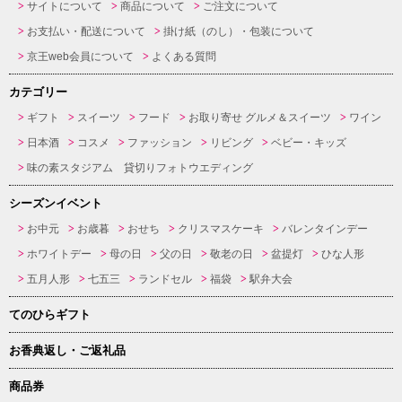
サイトについて
商品について
ご注文について
お支払い・配送について
掛け紙（のし）・包装について
京王web会員について
よくある質問
カテゴリー
ギフト
スイーツ
フード
お取り寄せ グルメ＆スイーツ
ワイン
日本酒
コスメ
ファッション
リビング
ベビー・キッズ
味の素スタジアム 貸切りフォトウエディング
シーズンイベント
お中元
お歳暮
おせち
クリスマスケーキ
バレンタインデー
ホワイトデー
母の日
父の日
敬老の日
盆提灯
ひな人形
五月人形
七五三
ランドセル
福袋
駅弁大会
てのひらギフト
お香典返し・ご返礼品
商品券