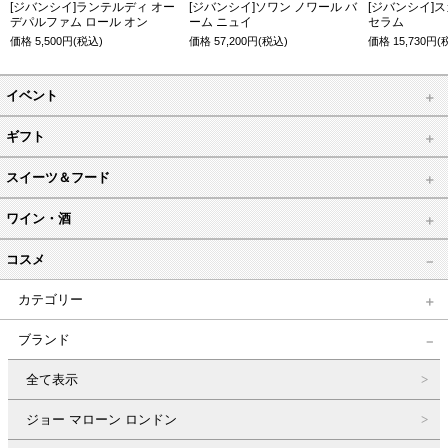
[ジバンシイ]ランテルディ オー
[ジバンシイ]ソワン ノワール バ
[ジバンシイ]
デパルファム ロール オン
ーム ニュイ
セラム
価格
5,500
円(税込)
価格
57,200
円(税込)
価格
15,730
円(
イベント
ギフト
スイーツ＆フード
ワイン・酒
コスメ
カテゴリー
ブランド
全て表示
ジョー マローン ロンドン