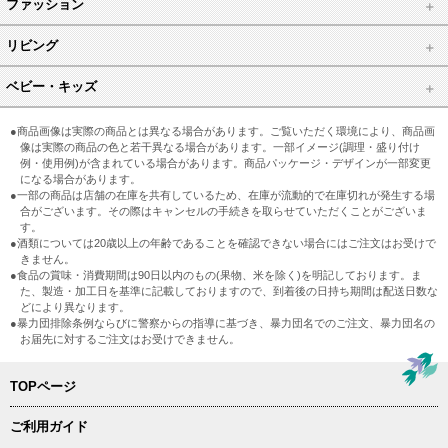
ファッション
リビング
ベビー・キッズ
●商品画像は実際の商品とは異なる場合があります。ご覧いただく環境により、商品画
像は実際の商品の色と若干異なる場合があります。一部イメージ(調理・盛り付け
例・使用例)が含まれている場合があります。商品パッケージ・デザインが一部変更
になる場合があります。
●一部の商品は店舗の在庫を共有しているため、在庫が流動的で在庫切れが発生する場
合がございます。その際はキャンセルの手続きを取らせていただくことがございま
す。
●酒類については20歳以上の年齢であることを確認できない場合にはご注文はお受けで
きません。
●食品の賞味・消費期間は90日以内のもの(果物、米を除く)を明記しております。ま
た、製造・加工日を基準に記載しておりますので、到着後の日持ち期間は配送日数な
どにより異なります。
●暴力団排除条例ならびに警察からの指導に基づき、暴力団名でのご注文、暴力団名の
お届先に対するご注文はお受けできません。
TOPページ
ご利用ガイド