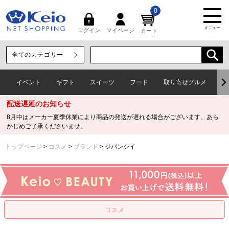
0
メニュー
マイページ
ログイン
カート
イベント
ギフト
スイーツ
フード
取り寄せグルメ
ワ
配送遅延のお知らせ
8月中はメーカー夏季休業により商品の発送が遅れる場合がございます。あら
かじめご了承くださいませ。
トップページ
コスメ
ブランド
ジバンシイ