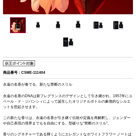
商品番号：CSME-111404
永遠の名香が奏でる、新たな禁断のスリル
永遠の名香のDNAは新フレグランスのデザインとして引き継がれ、1957年にユ
ベール・ド・ジバンシィによって誕生したオリジナルボトルの象徴的なシルエ
ットを想起させます。
この新たな香りは、永遠の名香が引き継ぐ伝統や定義を再解釈し、ジェンダー
や自己表現の境界までもを自由にする、型破りな“禁断のスリル”。
香りのシグネチャーである輝くようにエレガントなホワイトフラワー ノートは