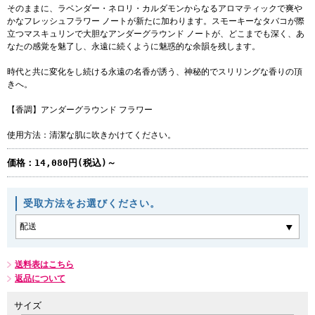
そのままに、ラベンダー・ネロリ・カルダモンからなるアロマティックで爽や
かなフレッシュフラワー ノートが新たに加わります。スモーキーなタバコが際
立つマスキュリンで大胆なアンダーグラウンド ノートが、どこまでも深く、あ
なたの感覚を魅了し、永遠に続くように魅惑的な余韻を残します。
時代と共に変化をし続ける永遠の名香が誘う、神秘的でスリリングな香りの頂
きへ。
【香調】アンダーグラウンド フラワー
使用方法：清潔な肌に吹きかけてください。
価格：
14,080円(税込)～
受取方法をお選びください。
送料表はこちら
返品について
サイズ