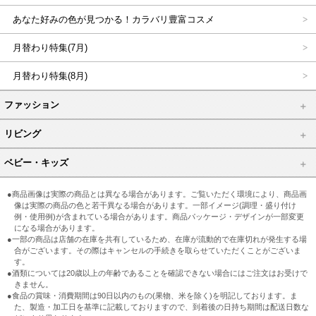
あなた好みの色が見つかる！カラバリ豊富コスメ
月替わり特集(7月)
月替わり特集(8月)
ファッション
リビング
ベビー・キッズ
●商品画像は実際の商品とは異なる場合があります。ご覧いただく環境により、商品画
像は実際の商品の色と若干異なる場合があります。一部イメージ(調理・盛り付け
例・使用例)が含まれている場合があります。商品パッケージ・デザインが一部変更
になる場合があります。
●一部の商品は店舗の在庫を共有しているため、在庫が流動的で在庫切れが発生する場
合がございます。その際はキャンセルの手続きを取らせていただくことがございま
す。
●酒類については20歳以上の年齢であることを確認できない場合にはご注文はお受けで
きません。
●食品の賞味・消費期間は90日以内のもの(果物、米を除く)を明記しております。ま
た、製造・加工日を基準に記載しておりますので、到着後の日持ち期間は配送日数な