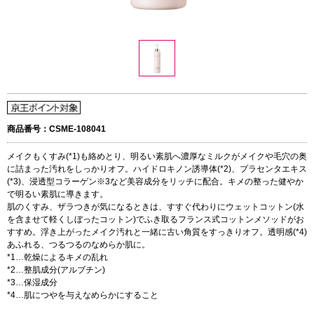
商品番号：CSME-108041
メイクもくすみ(*1)も絡めとり、明るい素肌へ濃厚なミルクがメイクや毛穴の奥
に詰まった汚れをしっかりオフ。ハイドロキノン誘導体(*2)、プラセンタエキス
(*3)、浸透型コラーゲン※3など美容成分をリッチに配合。キメの整った健やか
で明るい素肌に導きます。
肌のくすみ、ザラつきが気になるときは、すすぐ代わりにウェットコットン(水
を含ませて軽くしぼったコットン)でふき取るフランス式コットンメソッドがお
すすめ。浮き上がったメイク汚れと一緒に古い角質をすっきりオフ。透明感(*4)
あふれる、つるつるのなめらか肌に。
*1…乾燥によるキメの乱れ
*2…整肌成分(アルブチン)
*3…保湿成分
*4…肌につやを与えなめらかにすること