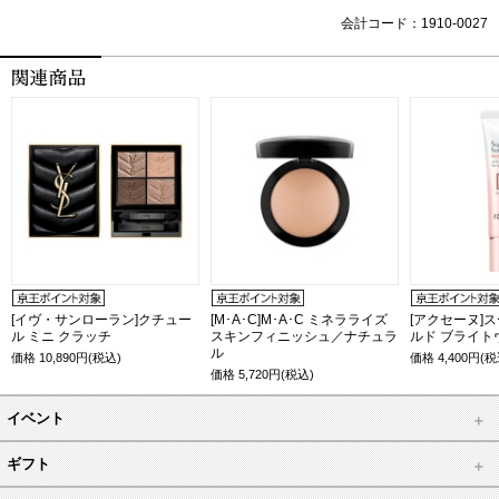
会計コード：1910-0027
[イヴ・サンローラン]クチュー
[M･A･C]M･A･C ミネラライズ
[アクセーヌ]
ル ミニ クラッチ
スキンフィニッシュ／ナチュラ
ルド ブライト
ル
価格
10,890
円(税込)
価格
4,400
円(税
価格
5,720
円(税込)
イベント
ギフト