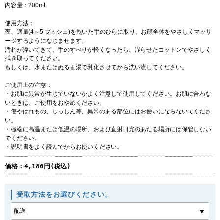
内容量：200mL
使用方法：
夜、適量(4～5 プッシュ)を乾いた手のひらに取り、お顔全体をやさしくマッサ
ージするようになじませます。
汚れが浮いてきて、手のすべりが軽くなったら、湿らせたコットンでやさしく
拭き取ってください。
もしくは、水またはぬるま湯で乳化させてから洗い流してください。
ご使用上の注意：
・お肌に異常が生じていないかよく注意して使用してください。お肌に合わな
いときは、ご使用をおやめください。
・傷やはれもの、しっしん等、異常のある部位にはお使いにならないでくださ
い。
・極端に高温または低温の場所、および直射日光のあたる場所には保管しない
でください。
・説明書をよく読んでからお使いください。
価格：
4,180円(税込)
受取方法をお選びください。