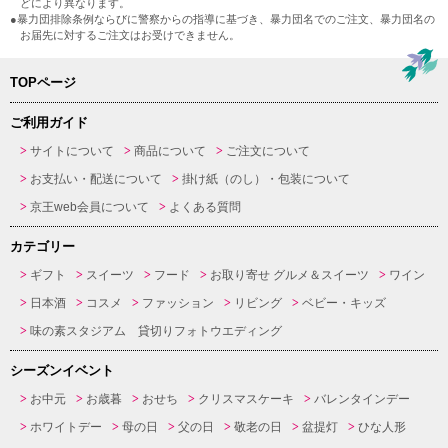
どにより異なります。
●暴力団排除条例ならびに警察からの指導に基づき、暴力団名でのご注文、暴力団名の
お届先に対するご注文はお受けできません。
TOPページ
ご利用ガイド
サイトについて
商品について
ご注文について
お支払い・配送について
掛け紙（のし）・包装について
京王web会員について
よくある質問
カテゴリー
ギフト
スイーツ
フード
お取り寄せ グルメ＆スイーツ
ワイン
日本酒
コスメ
ファッション
リビング
ベビー・キッズ
味の素スタジアム 貸切りフォトウエディング
シーズンイベント
お中元
お歳暮
おせち
クリスマスケーキ
バレンタインデー
ホワイトデー
母の日
父の日
敬老の日
盆提灯
ひな人形