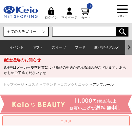
0
メニュー
マイページ
ログイン
カート
イベント
ギフト
スイーツ
フード
取り寄せグルメ
ワ
配送遅延のお知らせ
8月中はメーカー夏季休業により商品の発送が遅れる場合がございます。あら
かじめご了承くださいませ。
トップページ
コスメ
ブランド
コスメクリニック
アンプルール