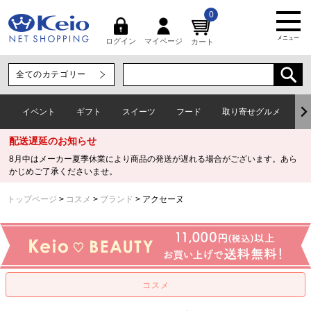
0
メニュー
マイページ
ログイン
カート
イベント
ギフト
スイーツ
フード
取り寄せグルメ
ワ
配送遅延のお知らせ
8月中はメーカー夏季休業により商品の発送が遅れる場合がございます。あら
かじめご了承くださいませ。
トップページ
コスメ
ブランド
アクセーヌ