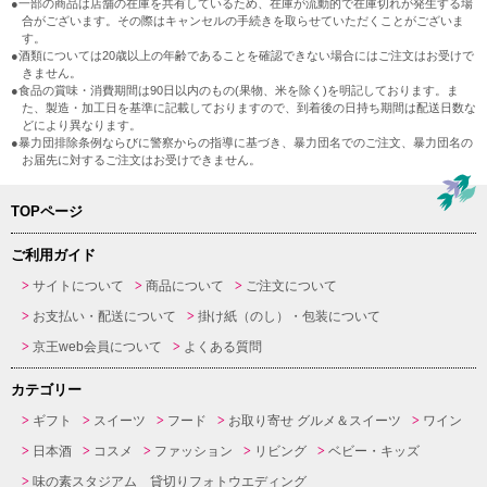
●一部の商品は店舗の在庫を共有しているため、在庫が流動的で在庫切れが発生する場
合がございます。その際はキャンセルの手続きを取らせていただくことがございま
す。
●酒類については20歳以上の年齢であることを確認できない場合にはご注文はお受けで
きません。
●食品の賞味・消費期間は90日以内のもの(果物、米を除く)を明記しております。ま
た、製造・加工日を基準に記載しておりますので、到着後の日持ち期間は配送日数な
どにより異なります。
●暴力団排除条例ならびに警察からの指導に基づき、暴力団名でのご注文、暴力団名の
お届先に対するご注文はお受けできません。
TOPページ
ご利用ガイド
サイトについて
商品について
ご注文について
お支払い・配送について
掛け紙（のし）・包装について
京王web会員について
よくある質問
カテゴリー
ギフト
スイーツ
フード
お取り寄せ グルメ＆スイーツ
ワイン
日本酒
コスメ
ファッション
リビング
ベビー・キッズ
味の素スタジアム 貸切りフォトウエディング