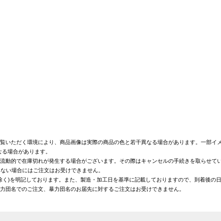
覧いただく環境により、商品画像は実際の商品の色と若干異なる場合があります。一部イメ
なる場合があります。
が流動的で在庫切れが発生する場合がございます。その際はキャンセルの手続きを取らせて
きない場合にはご注文はお受けできません。
を除く)を明記しております。また、製造・加工日を基準に記載しておりますので、到着後の
暴力団名でのご注文、暴力団名のお届先に対するご注文はお受けできません。