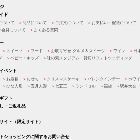
ージ
イド
について
商品について
ご注文について
お支払い・配送について
eb会員について
よくある質問
ー
スイーツ
フード
お取り寄せ グルメ＆スイーツ
ワイン
日
グ
ベビー・キッズ
味の素スタジアム 貸切りフォトウエディング
イベント
お歳暮
おせち
クリスマスケーキ
バレンタインデー
ホワ
ひな人形
五月人形
七五三
ランドセル
福袋
駅弁大会
ギフト
し・ご返礼品
サイト（限定サイト）
トショッピングに関するお問い合せ