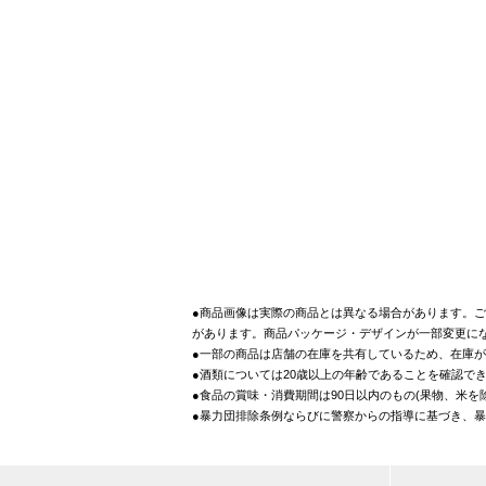
●商品画像は実際の商品とは異なる場合があります。ご
があります。商品パッケージ・デザインが一部変更に
●一部の商品は店舗の在庫を共有しているため、在庫
●酒類については20歳以上の年齢であることを確認で
●食品の賞味・消費期間は90日以内のもの(果物、米
●暴力団排除条例ならびに警察からの指導に基づき、