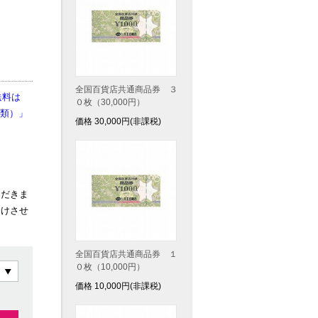
全国百貨店共通商品券 ３
送料は
０枚（30,000円）
類）」
価格
30,000
円(非課税)
ただきま
分けさせ
全国百貨店共通商品券 １
０枚（10,000円）
価格
10,000
円(非課税)