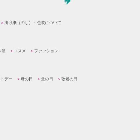
掛け紙（のし）・包装について
本酒
コスメ
ファッション
イトデー
母の日
父の日
敬老の日