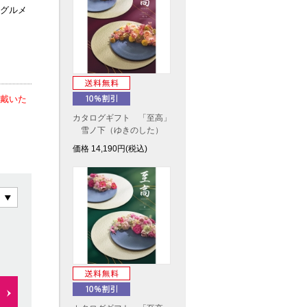
グルメ
戴いた
カタログギフト 「至高」
雪ノ下（ゆきのした）
価格
14,190
円(税込)