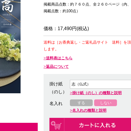
掲載商品点数：約７６０点、全２６０ページ（内、
掲載点数：約100点）
価格：
17,490円(税込)
送料は［お香典返し・ご返礼品サイト 送料］を頂
します。
送料表はこちら
返品について
掛け紙
（のし）
掛け紙（のし）の種類と説明
する
しない
名入れ
名入れの種類と説明