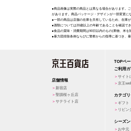
●商品画像は実際の商品とは異なる場合があります。ご
があります。商品パッケージ・デザインが一部変更に
●一部の商品は店舗の在庫を共有しているため、在庫
●酒類については20歳以上の年齢であることを確認で
●食品の賞味・消費期間は90日以内のもの(果物、米
●暴力団排除条例ならびに警察からの指導に基づき、
TOPペ
ご利用ガ
サイト
店舗情報
京王w
新宿店
聖蹟桜ヶ丘店
カテゴリ
サテライト店
ギフト
リビン
シーズン
お中元