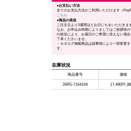
●お支払い方法
全てのお支払方法がご利用いただけます（Pay
こちら
●商品の発送
ご注文日より3週間ほどお日にちをいただきま
なお、お申込み時期によりましてはご挨拶状の
の状況により、お届日のご希望に添えない場合
了承くださいませ。
・カタログ掲載商品は諸事情により一部変更す
す。
在庫状況
商品番号
価格
26RG-7164104
17,490円 (