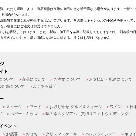
覧いただく環境により、商品画像は実際の商品の色と若干異なる場合があります。一部イメ
なる場合があります。
が流動的で在庫切れが発生する場合がございます。その際はキャンセルの手続きを取らせて
きない場合にはご注文はお受けできません。
を除く)を明記しております。また、製造・加工日を基準に記載しておりますので、到着後の
暴力団名でのご注文、暴力団名のお届先に対するご注文はお受けできません。
ージ
イド
について
商品について
ご注文について
お支払い・配送について
eb会員について
よくある質問
ー
スイーツ
フード
お取り寄せ グルメ＆スイーツ
ワイン
日
グ
ベビー・キッズ
味の素スタジアム 貸切りフォトウエディング
イベント
お歳暮
おせち
クリスマスケーキ
バレンタインデー
ホワ