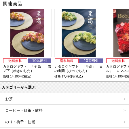
カタログギフト 「至高」 雪
カタログギフト 「至高」 日
カタログギフ
ノ下（ゆきのした）
の出蘭（ひのでらん）
ル」 ロマネ
価格
14,190
円(税込)
価格
17,490
円(税込)
価格
14,190
円(
カテゴリーから選ぶ
お茶
コーヒー・紅茶・飲料
のり・梅干・佃煮