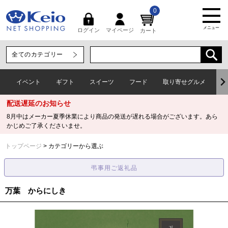
0
メニュー
マイページ
ログイン
カート
イベント
ギフト
スイーツ
フード
取り寄せグルメ
ワ
配送遅延のお知らせ
8月中はメーカー夏季休業により商品の発送が遅れる場合がございます。あら
かじめご了承くださいませ。
トップページ
カテゴリーから選ぶ
万葉 からにしき