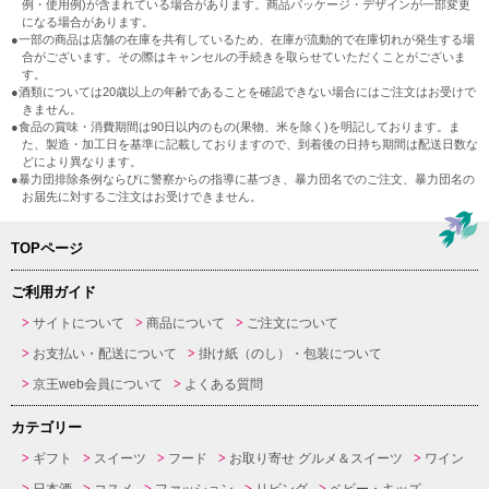
例・使用例)が含まれている場合があります。商品パッケージ・デザインが一部変更
になる場合があります。
●一部の商品は店舗の在庫を共有しているため、在庫が流動的で在庫切れが発生する場
合がございます。その際はキャンセルの手続きを取らせていただくことがございま
す。
●酒類については20歳以上の年齢であることを確認できない場合にはご注文はお受けで
きません。
●食品の賞味・消費期間は90日以内のもの(果物、米を除く)を明記しております。ま
た、製造・加工日を基準に記載しておりますので、到着後の日持ち期間は配送日数な
どにより異なります。
●暴力団排除条例ならびに警察からの指導に基づき、暴力団名でのご注文、暴力団名の
お届先に対するご注文はお受けできません。
TOPページ
ご利用ガイド
サイトについて
商品について
ご注文について
お支払い・配送について
掛け紙（のし）・包装について
京王web会員について
よくある質問
カテゴリー
ギフト
スイーツ
フード
お取り寄せ グルメ＆スイーツ
ワイン