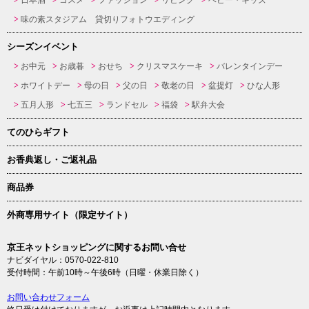
日本酒
コスメ
ファッション
リビング
ベビー・キッズ
味の素スタジアム 貸切りフォトウエディング
シーズンイベント
お中元
お歳暮
おせち
クリスマスケーキ
バレンタインデー
ホワイトデー
母の日
父の日
敬老の日
盆提灯
ひな人形
五月人形
七五三
ランドセル
福袋
駅弁大会
てのひらギフト
お香典返し・ご返礼品
商品券
外商専用サイト（限定サイト）
京王ネットショッピングに関するお問い合せ
ナビダイヤル：0570-022-810
受付時間：午前10時～午後6時（日曜・休業日除く）
お問い合わせフォーム